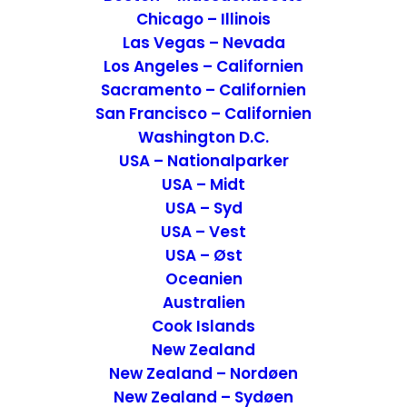
bedste rejsetips og tilbud.
Chicago – Illinois
Travelmarket.dk
Storbyferie i San Francisco
Las Vegas – Nevada
Los Angeles – Californien
– De bedste rejsetips og tilbud.
Sacramento – Californien
Travelmarket.dk
Hoteller og overnatning i
San Francisco – Californien
USA – Sådan finder du den bedste
Washington D.C.
overnatning.
USA – Nationalparker
Travelmarket.dk
Billeje i USA – De bedste
USA – Midt
tips og erfaringer.
USA – Syd
Travelmarket.dk
Kør selv-ferie til Harzen –
USA – Vest
De bedste rejsetips.
USA – Øst
Travelmarket.dk
5 gode juleture i Tyskland
Oceanien
Australien
– Hvor er de bedste Tyske julemarkeder?
Cook Islands
Travelmarket.dk
Marrakesh og Agadir –
New Zealand
Hvordan kommer du dertil og hvad skal du
New Zealand – Nordøen
se?
New Zealand – Sydøen