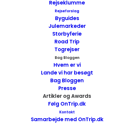
Rejseklumme
sådan planlægger du.
Rejseforslag
Julerejs
Smuk natur og et imponerende
Byguides
dyresceneri i South Dakota.
Julemarkeder
Travelmarket.dk
Rejsebudget til Kina –
Storbyferie
oplev Østens mystik.
Road Trip
Travelmarket.dk
Rejsebudget til Australien
.
Togrejser
Travelmarket.dk
Naturskønne New England
Bag Bloggen
Hvem er vi
– højdepunkter og budget.
Lande vi har besøgt
Danexplore 11 rejsebloggere fortæller: Min
Bag Bloggen
fedeste road trip oplevelse i USA.
Presse
Julerejs.dk Drømmen om Paradis.
Artikler og Awards
Travelmarket.dk
Derfor elsker vi USA – en
Følg OnTrip.dk
kærlighedserklæring til USA
.
Kontakt
Julerejs.dk Favoritrejsemål USA.
Samarbejde med OnTrip.dk
InsideFlyver DK
Tema Danske Rejseblogs –