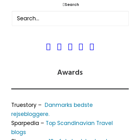
Besøg fra OnTrip.dk
Search
InsideFlyver DK
3 fantastiske storbyer i USA.
Destinavo
5 Nationalparker i USA, som du
bør besøge.
Awards
Truestory –
Danmarks bedste
rejsebloggere.
Sparpedia –
Top Scandinavian Travel
blogs