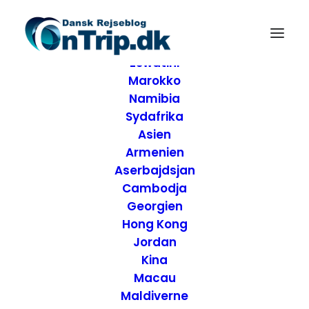
Forside
Destinationer
Afrika
Eswatini
Marokko
Namibia
Sydafrika
Asien
Armenien
Aserbajdsjan
Artikler og Awards
Cambodja
Georgien
Hong Kong
Jordan
Kina
Macau
Maldiverne