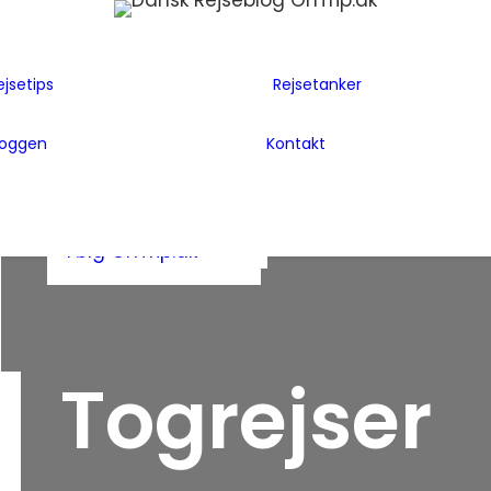
Flyselskaber
Før rejsen
Hoteller
Hvem er vi
ejsetips
Rejsetanker
Insider tips
Rejsetanker
Lande vi har
Inspiration
Rejseklum
besøgt
loggen
Kontakt
Guides
Samarbejde m
Bag Bloggen
Gæsteblogger
OnTrip.dk
Presse
Mad
Artikler og Awards
Postkort
Følg OnTrip.dk
Togrejser