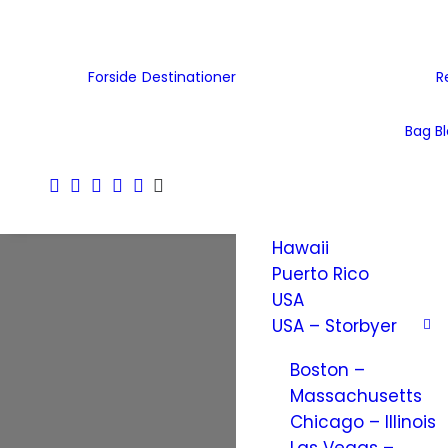
Tjekkiet
Tyskland
Ukraine
Forside
Destinationer
R
Wales
Østrig
Bag B
Nordamerika
Amerikanske
Jomfruøer
Hawaii
Puerto Rico
USA
USA – Storbyer
Boston –
Massachusetts
Chicago – Illinois