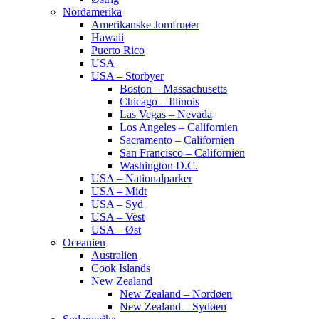
Nordamerika
Amerikanske Jomfruøer
Hawaii
Puerto Rico
USA
USA – Storbyer
Boston – Massachusetts
Chicago – Illinois
Las Vegas – Nevada
Los Angeles – Californien
Sacramento – Californien
San Francisco – Californien
Washington D.C.
USA – Nationalparker
USA – Midt
USA – Syd
USA – Vest
USA – Øst
Oceanien
Australien
Cook Islands
New Zealand
New Zealand – Nordøen
New Zealand – Sydøen