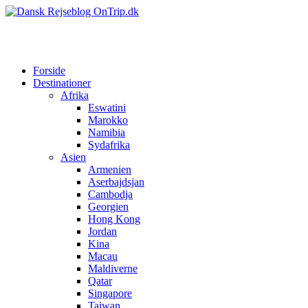
Forside
Destinationer
Afrika
Eswatini
Marokko
Namibia
Sydafrika
Asien
Armenien
Aserbajdsjan
Cambodja
Georgien
Hong Kong
Jordan
Kina
Macau
Maldiverne
Qatar
Singapore
Taiwan