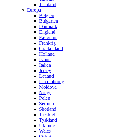
Thailand
Europa
Belgien
Bulgarien
Danmark
England
Færøerne
Frankrig
Grækenland
Holland
Island
Italien
Jersey
Letland
Luxembourg
Moldova
Norge
Polen
Serbien
Skotland
Tjekkiet
Tyskland
Ukraine
Wales
Østrig