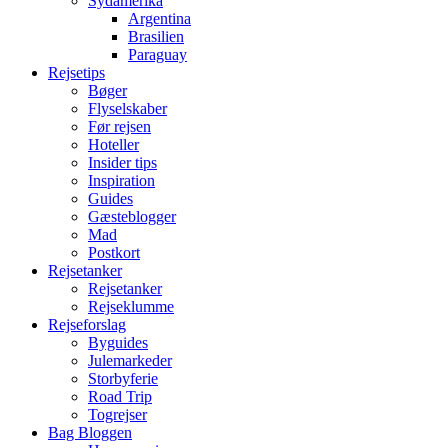
Sydamerika
Argentina
Brasilien
Paraguay
Rejsetips
Bøger
Flyselskaber
Før rejsen
Hoteller
Insider tips
Inspiration
Guides
Gæsteblogger
Mad
Postkort
Rejsetanker
Rejsetanker
Rejseklumme
Rejseforslag
Byguides
Julemarkeder
Storbyferie
Road Trip
Togrejser
Bag Bloggen