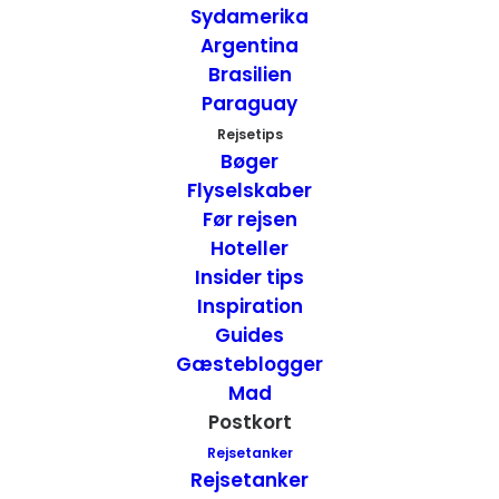
Sydamerika
Argentina
Brasilien
Paraguay
Vores 19 Favorit Rejsebilleder fra 2019
Rejsetips
USA
,
Tyskland
,
USA - Vest
,
Marokko
,
Inspiration
,
Bøger
Postkort
,
Sydafrika
,
Namibia
,
Thailand
Flyselskaber
13. januar 2020
Før rejsen
Hoteller
Insider tips
Inspiration
Guides
Gæsteblogger
Mad
Postkort
Rejsetanker
Rejsetanker