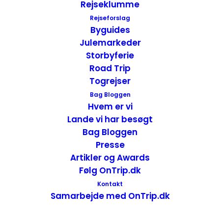
Rejseklumme
Rejseforslag
Byguides
12 postkort fra Namibia – Afrika
Julemarkeder
Postkort
,
Namibia
,
Afrika
Storbyferie
2. december 2019
Road Trip
Togrejser
Bag Bloggen
Hvem er vi
Lande vi har besøgt
Bag Bloggen
Presse
Artikler og Awards
Følg OnTrip.dk
Kontakt
Samarbejde med OnTrip.dk
12 Postkort fra Thüringen – Tyskland