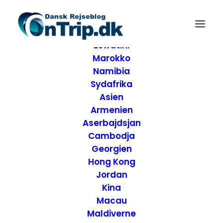
Forside
Destinationer
Afrika
Eswatini
Marokko
Namibia
Sydafrika
Asien
Armenien
Aserbajdsjan
Cambodja
Georgien
Hong Kong
Jordan
Kina
Macau
Maldiverne