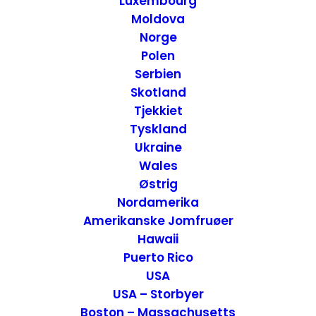
Luxembourg
Moldova
Norge
Polen
Serbien
Skotland
Tjekkiet
Tyskland
Ukraine
Wales
12 Postkort fra Road Trip i det Nordvestlige USA
Østrig
USA
,
USA - Vest
,
Inspiration
,
Postkort
Nordamerika
15. juni 2021
Amerikanske Jomfruøer
Hawaii
Puerto Rico
USA
USA – Storbyer
Boston – Massachusetts