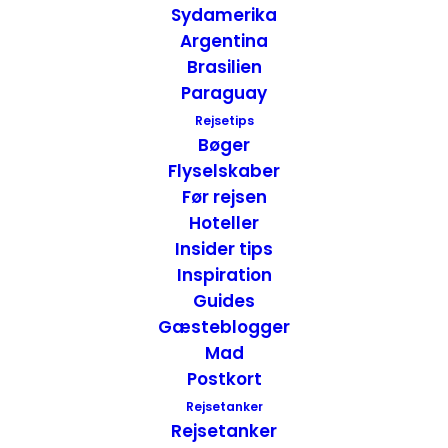
Sydamerika
Argentina
Brasilien
Paraguay
Oplevelser i Dunedin – New Zealand
Rejsetips
New Zealand - Sydøen
,
New Zealand
,
Attraktioner
Bøger
16. april 2020
Flyselskaber
Før rejsen
Hoteller
Insider tips
Inspiration
Guides
Gæsteblogger
Mad
Postkort
Rejsetanker
Rejsetanker