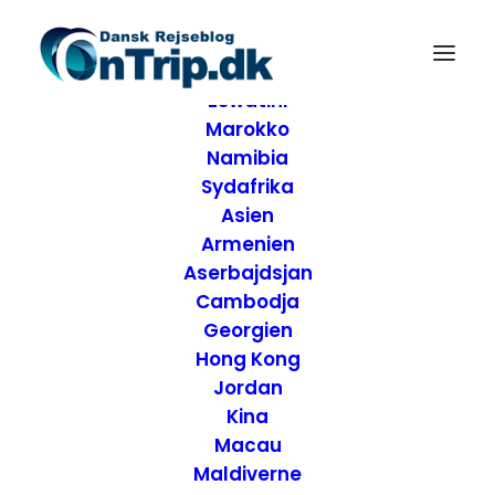
Forside
Destinationer
Afrika
Eswatini
Marokko
Namibia
Sydafrika
Asien
Armenien
Aserbajdsjan
Cambodja
Georgien
Hong Kong
Jordan
Kina
Macau
Maldiverne