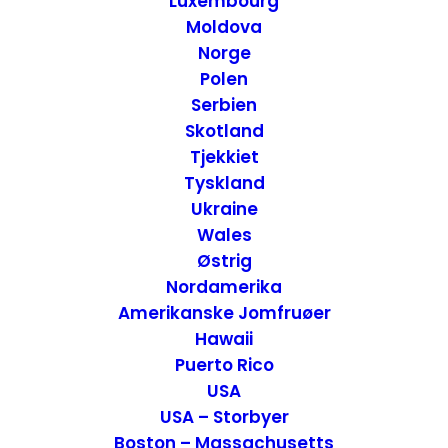
Luxembourg
Moldova
Norge
Polen
Serbien
Skotland
Tjekkiet
Tyskland
Ukraine
Wales
Oplevelser i Auckland – New Zealand
Østrig
Attraktioner
,
New Zealand - Nordøen
,
New Zealand
Nordamerika
26. april 2020
Amerikanske Jomfruøer
Hawaii
Puerto Rico
USA
USA – Storbyer
Boston – Massachusetts