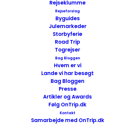
Rejseklumme
Oplevelser i Christchurch – New Zealand
Rejseforslag
Byguides
New Zealand
,
New Zealand - Sydøen
Julemarkeder
14. april 2020
Storbyferie
Road Trip
Togrejser
Bag Bloggen
Hvem er vi
Lande vi har besøgt
Bag Bloggen
Presse
Artikler og Awards
Følg OnTrip.dk
Kontakt
Samarbejde med OnTrip.dk
Oplevelser i Sydney – Australien
Australien
,
Attraktioner