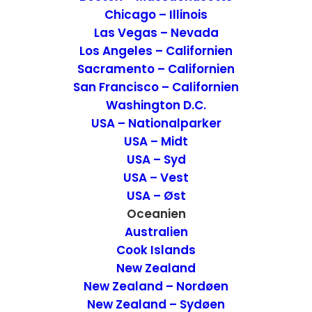
Chicago – Illinois
Las Vegas – Nevada
Los Angeles – Californien
Sacramento – Californien
San Francisco – Californien
Washington D.C.
Oplevelser i Wellington – New Zealand
USA – Nationalparker
USA – Midt
New Zealand - Nordøen
,
New Zealand
,
Attraktioner
19. april 2020
USA – Syd
USA – Vest
USA – Øst
Oceanien
Australien
Cook Islands
New Zealand
New Zealand – Nordøen
New Zealand – Sydøen