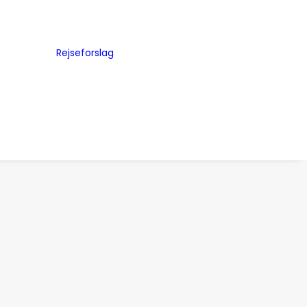
Byguides
Julemarkeder
Rejseforslag
Storbyferie
me
Road Trip
ed
Togrejser