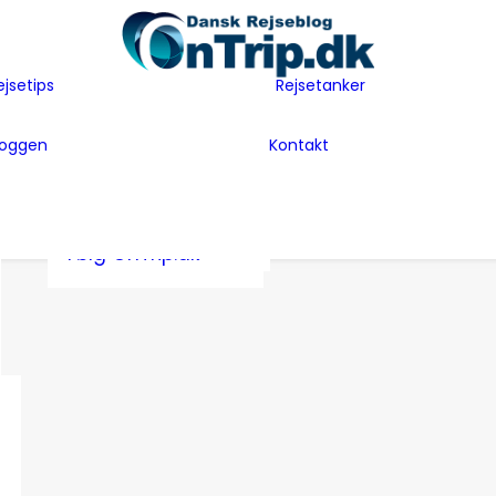
Flyselskaber
Før rejsen
Hoteller
Hvem er vi
ejsetips
Rejsetanker
Insider tips
Rejsetanker
Lande vi har
Inspiration
Rejseklum
besøgt
loggen
Kontakt
Guides
Samarbejde m
Bag Bloggen
Gæsteblogger
OnTrip.dk
Presse
Mad
Artikler og Awards
Postkort
Følg OnTrip.dk