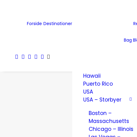
Tjekkiet
Tyskland
Ukraine
Forside
Destinationer
R
Wales
Østrig
Bag B
Nordamerika
Amerikanske
Jomfruøer
Hawaii
Puerto Rico
USA
USA – Storbyer
Boston –
Massachusetts
Chicago – Illinois