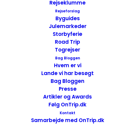
Rejseklumme
Oplevelser i Yorkshire Dales National Park og
Rejseforslag
omegn – England
Byguides
Attraktioner
England
Julemarkeder
16. februar 2026
Storbyferie
Road Trip
Togrejser
Bag Bloggen
Hvem er vi
Lande vi har besøgt
Bag Bloggen
Presse
Artikler og Awards
Følg OnTrip.dk
Kontakt
Samarbejde med OnTrip.dk
Rejsen til Yorkshire – England