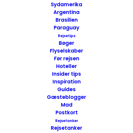
Sydamerika
Argentina
Brasilien
Paraguay
North York Moors National Park – England
Rejsetips
Attraktioner
England
Bøger
9. marts 2026
Flyselskaber
Før rejsen
Hoteller
Insider tips
Inspiration
Guides
Gæsteblogger
Mad
Postkort
Rejsetanker
Rejsetanker