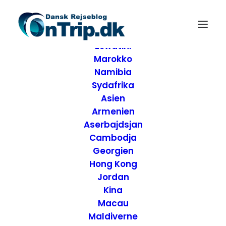
Forside
Destinationer
Afrika
Eswatini
Marokko
Namibia
Sydafrika
Asien
Armenien
Aserbajdsjan
Cambodja
Georgien
Hong Kong
Jordan
Kina
Macau
Maldiverne