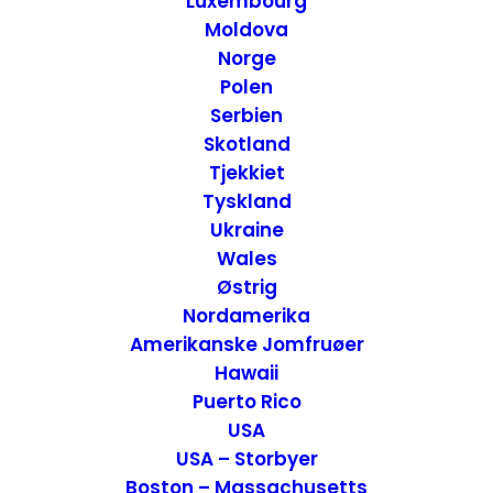
Luxembourg
Moldova
Norge
Polen
Serbien
Skotland
Tjekkiet
Tyskland
Ukraine
Wales
Oplevelser på Goeree-Overflakkee – Holland
Østrig
Attraktioner
,
Holland
Nordamerika
23. juli 2026
Amerikanske Jomfruøer
Hawaii
Puerto Rico
USA
USA – Storbyer
Boston – Massachusetts