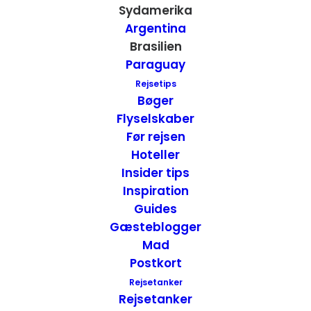
Sydamerika
Argentina
Brasilien
Paraguay
Anmeldelse af Byblos Pousada – Buzios, Brasilien
Rejsetips
Hoteller
,
Brasilien
Bøger
25. august 2014
Flyselskaber
Før rejsen
Hoteller
Insider tips
Inspiration
Guides
Gæsteblogger
Mad
Postkort
Rejsetanker
Rejsetanker