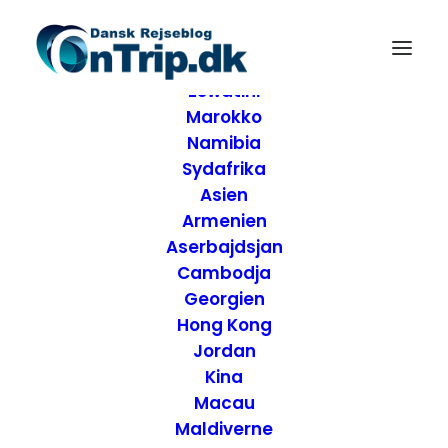
Forside
Destinationer
Afrika
Eswatini
Marokko
Namibia
Sydafrika
Asien
Armenien
Aserbajdsjan
Cambodja
Georgien
Hong Kong
Jordan
Kina
Macau
Maldiverne