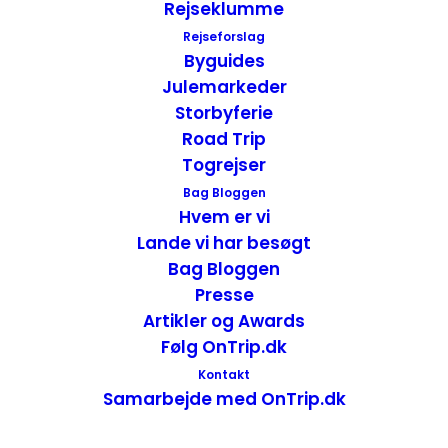
Rejseklumme
Buzios er en turistby – Brasilien
Rejseforslag
Byguides
Brasilien
Julemarkeder
25. august 2014
Storbyferie
Road Trip
Togrejser
Bag Bloggen
Hvem er vi
Lande vi har besøgt
Bag Bloggen
Presse
Artikler og Awards
Følg OnTrip.dk
Kontakt
Samarbejde med OnTrip.dk
Kristusfiguren Christ the Redeemer – Rio de
Janeiro, Brasilien