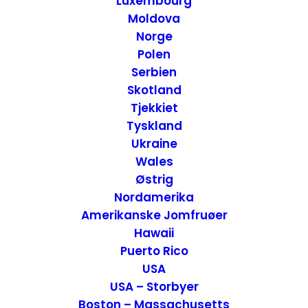
Luxembourg
Moldova
Norge
Polen
Serbien
Skotland
Tjekkiet
Tyskland
Ukraine
Wales
Besøg i Favelaerne – Rio de Janeiro, Brasilien
Østrig
Attraktioner
,
Brasilien
Nordamerika
1. juni 2017
Amerikanske Jomfruøer
Hawaii
Puerto Rico
USA
USA – Storbyer
Boston – Massachusetts