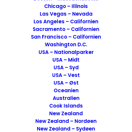
Chicago – Illinois
Las Vegas – Nevada
Sukkertoppen i
Rio de Janeiro
Los Angeles – Californien
Sacramento – Californien
Sukkertoppen eller som den rigtig hedder
San Francisco – Californien
på portugisisk Pao de Acucar,
er
en meget
Washington D.C.
underlig bjergknold med en højde på 396
USA – Nationalparker
meter. Bjergknolden ligger for enden af
USA – Midt
USA – Syd
Copacabana stranden og ved indsejlingen
USA – Vest
til byen. Den kan ses de fleste steder i byen
USA – Øst
og har en helt unik form. Sukkertoppen er
Oceanien
det første, som skibene ser ved
Australien
indsejlingen til Rio og er derfor blevet
Cook Islands
søfolkenes vartegn, i en af verdens
New Zealand
smukkeste naturlige anlagte havne
New Zealand – Nordøen
New Zealand – Sydøen