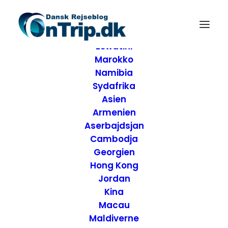
Forside
Destinationer
Afrika
Eswatini
Marokko
Namibia
Sydafrika
Asien
Armenien
Aserbajdsjan
Cambodja
Georgien
Hong Kong
Jordan
Kina
Macau
Sukkertoppen - Rio
Maldiverne