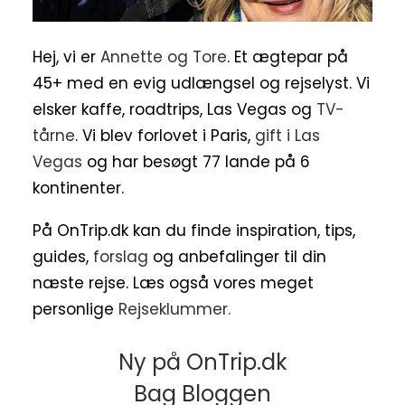
Hej, vi er
Annette og Tore
. Et ægtepar på
45+ med en evig udlængsel og rejselyst. Vi
elsker kaffe, roadtrips, Las Vegas og
TV-
tårne
. Vi blev forlovet i Paris,
gift i Las
Vegas
og har besøgt 77 lande på 6
kontinenter.
På OnTrip.dk kan du finde inspiration, tips,
guides,
forslag
og anbefalinger til din
næste rejse. Læs også vores meget
personlige
Rejseklummer.
Ny på OnTrip.dk
Bag Bloggen