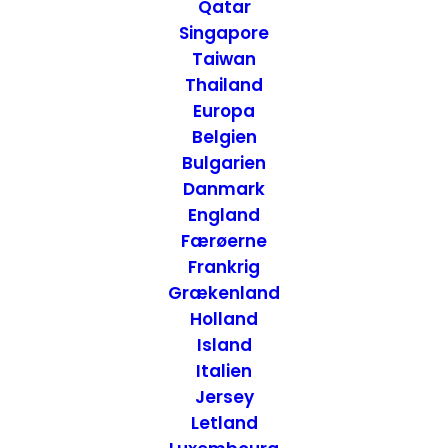
de Janeiro, Brasilien
Qatar
Singapore
Taiwan
23. AUGUST 2014
|
IN
ATTRAKTIONER
,
BRASILIEN
|
BY
ANNETTE
Thailand
SEIER - ONTRIP.DK
Europa
Belgien
Bulgarien
Danmark
England
Færøerne
Frankrig
Grækenland
Holland
Island
Italien
Jersey
Letland