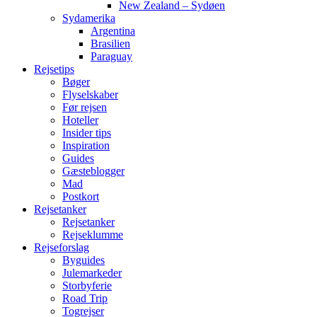
New Zealand – Sydøen
Sydamerika
Argentina
Brasilien
Paraguay
Rejsetips
Bøger
Flyselskaber
Før rejsen
Hoteller
Insider tips
Inspiration
Guides
Gæsteblogger
Mad
Postkort
Rejsetanker
Rejsetanker
Rejseklumme
Rejseforslag
Byguides
Julemarkeder
Storbyferie
Road Trip
Togrejser