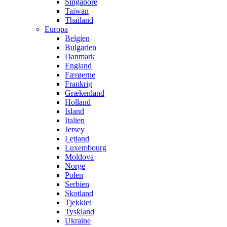
Singapore
Taiwan
Thailand
Europa
Belgien
Bulgarien
Danmark
England
Færøerne
Frankrig
Grækenland
Holland
Island
Italien
Jersey
Letland
Luxembourg
Moldova
Norge
Polen
Serbien
Skotland
Tjekkiet
Tyskland
Ukraine