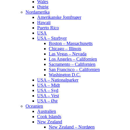
Wales
Østrig
Nordamerika
Amerikanske Jomfruøer
Hawaii
Puerto Rico
USA
USA – Storbyer
Boston – Massachusetts
Chicago – Illinois
Las Vegas – Nevada
Los Angeles – Californien
Sacramento – Californien
San Francisco – Californien
Washington D.C.
USA – Nationalparker
USA – Midt
USA – Syd
USA – Vest
USA – Øst
Oceanien
Australien
Cook Islands
New Zealand
New Zealand – Nordøen