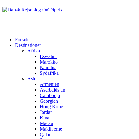
Forside
Destinationer
Afrika
Eswatini
Marokko
Namibia
Sydafrika
Asien
Armenien
Aserbajdsjan
Cambodja
Georgien
Hong Kong
Jordan
Kina
Macau
Maldiverne
Qatar