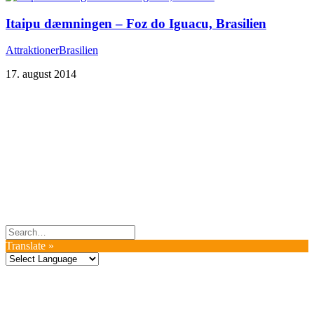
Itaipu dæmningen – Foz do Iguacu, Brasilien
Attraktioner
Brasilien
17. august 2014
Du er altid velkommen til at kontakte os:
– SoMe:
Facebook
,
Twitter
,
Instagram
– Mail: ontrip (a) outlook.com
Følg os på vores kommende rejser
Copyright OnTrip.dk – All rights reserved
Tekst og billeder må ikke gengives uden tilladelse.
Læs Privatlivspolitik
Translate »