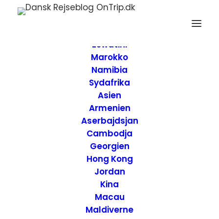
Forside
Destinationer
Afrika
Eswatini
Marokko
Namibia
Sydafrika
Asien
Armenien
Aserbajdsjan
Cambodja
Georgien
Hong Kong
Jordan
Kina
Anmeldelse af
Macau
Maldiverne
Byblos Pousada –