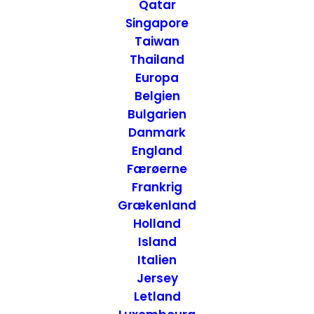
Qatar
Buzios, Brasilien
Singapore
Taiwan
Thailand
25. AUGUST 2014
|
IN
HOTELLER
,
BRASILIEN
|
BY
ANNETTE SEIER
- ONTRIP.DK
Europa
Belgien
Bulgarien
Danmark
England
Færøerne
Frankrig
Grækenland
Holland
Island
Italien
Jersey
Letland