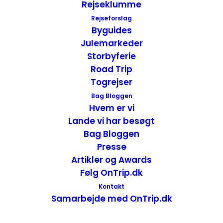
Rejseklumme
fantastisk altan, der havde smukt og
Rejseforslag
direkte kig til havet og indeholdt bord med
Byguides
stole.
Julemarkeder
Storbyferie
Road Trip
Togrejser
Bag Bloggen
Hvem er vi
Lande vi har besøgt
Bag Bloggen
Det andet værelse
Presse
Artikler og Awards
Det andet værelse var en del større og kun
Følg OnTrip.dk
i ét plan, udover de samme ting som det
Kontakt
første værelse, indeholdt dette værelse et
Samarbejde med OnTrip.dk
kæmpe spabadekar, så vi kunne sidde i
badekarret og kigge ud på havet.