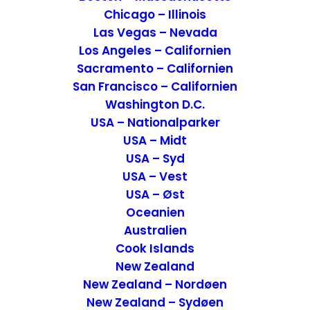
Chicago – Illinois
Las Vegas – Nevada
Los Angeles – Californien
Sacramento – Californien
Værelserne
San Francisco – Californien
Washington D.C.
Vi havde bestilt super Deluxe room med
USA – Nationalparker
havudsigt og fik, på trods af at de var
USA – Midt
samme type, to meget forskellige. De var
USA – Syd
dog begge superlækre.
USA – Vest
USA – Øst
Check-in gik over alt forventning og alt
Oceanien
virkede meget familiært, på den gode
Australien
måde. Vores umiddelbare indtryk var, at
Cook Islands
vores anmeldelse af Byblos Pousada kun
New Zealand
kunne blive god.
New Zealand – Nordøen
New Zealand – Sydøen