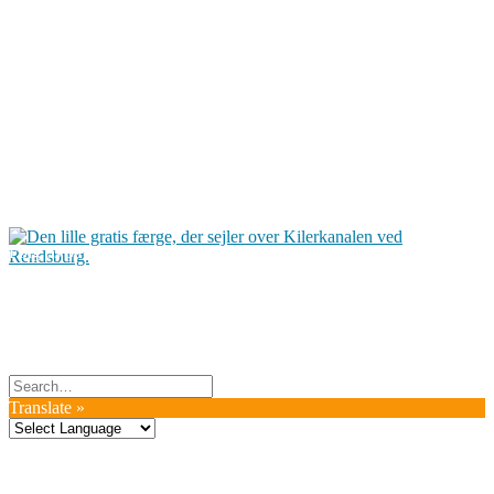
Du er altid velkommen til at kontakte os:
– SoMe:
Facebook
,
Twitter
,
Instagram
– Mail: ontrip (a) outlook.com
Følg os på vores kommende rejser
Copyright OnTrip.dk – All rights reserved
Tekst og billeder må ikke gengives uden tilladelse.
Læs Privatlivspolitik
Translate »