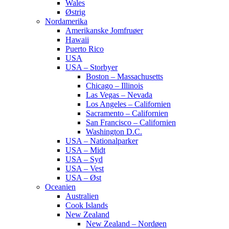
Wales
Østrig
Nordamerika
Amerikanske Jomfruøer
Hawaii
Puerto Rico
USA
USA – Storbyer
Boston – Massachusetts
Chicago – Illinois
Las Vegas – Nevada
Los Angeles – Californien
Sacramento – Californien
San Francisco – Californien
Washington D.C.
USA – Nationalparker
USA – Midt
USA – Syd
USA – Vest
USA – Øst
Oceanien
Australien
Cook Islands
New Zealand
New Zealand – Nordøen