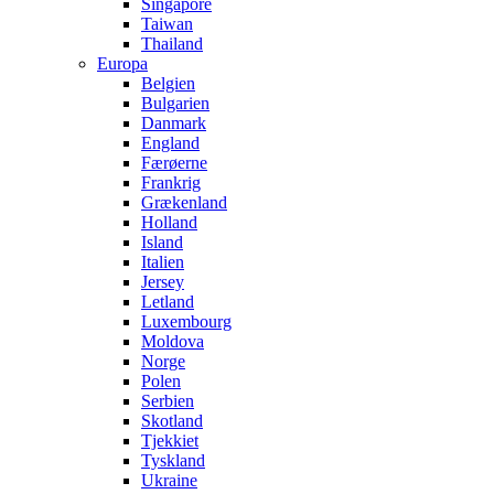
Singapore
Taiwan
Thailand
Europa
Belgien
Bulgarien
Danmark
England
Færøerne
Frankrig
Grækenland
Holland
Island
Italien
Jersey
Letland
Luxembourg
Moldova
Norge
Polen
Serbien
Skotland
Tjekkiet
Tyskland
Ukraine