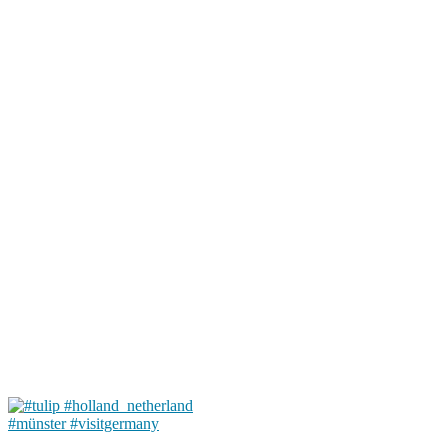
#münster #visitgermany