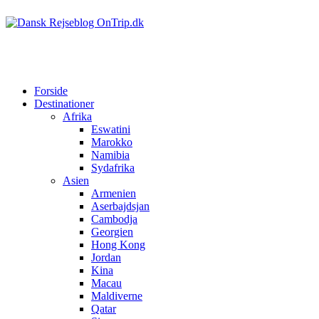
Forside
Destinationer
Afrika
Eswatini
Marokko
Namibia
Sydafrika
Asien
Armenien
Aserbajdsjan
Cambodja
Georgien
Hong Kong
Jordan
Kina
Macau
Maldiverne
Qatar