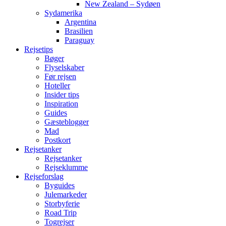
New Zealand – Sydøen
Sydamerika
Argentina
Brasilien
Paraguay
Rejsetips
Bøger
Flyselskaber
Før rejsen
Hoteller
Insider tips
Inspiration
Guides
Gæsteblogger
Mad
Postkort
Rejsetanker
Rejsetanker
Rejseklumme
Rejseforslag
Byguides
Julemarkeder
Storbyferie
Road Trip
Togrejser