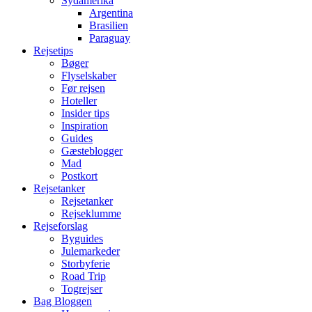
Sydamerika
Argentina
Brasilien
Paraguay
Rejsetips
Bøger
Flyselskaber
Før rejsen
Hoteller
Insider tips
Inspiration
Guides
Gæsteblogger
Mad
Postkort
Rejsetanker
Rejsetanker
Rejseklumme
Rejseforslag
Byguides
Julemarkeder
Storbyferie
Road Trip
Togrejser
Bag Bloggen