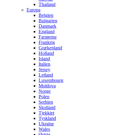
Thailand
Europa
Belgien
Bulgarien
Danmark
England
Færøerne
Frankrig
Grækenland
Holland
Island
Italien
Jersey
Letland
Luxembourg
Moldova
Norge
Polen
Serbien
Skotland
Tjekkiet
Tyskland
Ukraine
Wales
Østrig