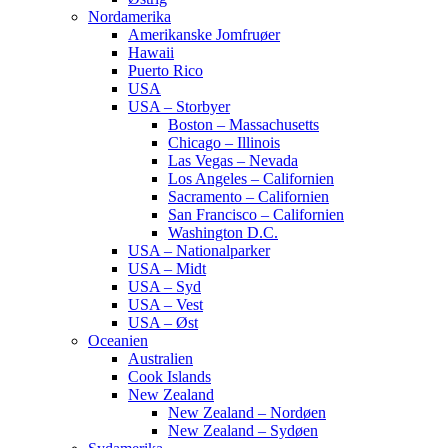
Nordamerika
Amerikanske Jomfruøer
Hawaii
Puerto Rico
USA
USA – Storbyer
Boston – Massachusetts
Chicago – Illinois
Las Vegas – Nevada
Los Angeles – Californien
Sacramento – Californien
San Francisco – Californien
Washington D.C.
USA – Nationalparker
USA – Midt
USA – Syd
USA – Vest
USA – Øst
Oceanien
Australien
Cook Islands
New Zealand
New Zealand – Nordøen
New Zealand – Sydøen