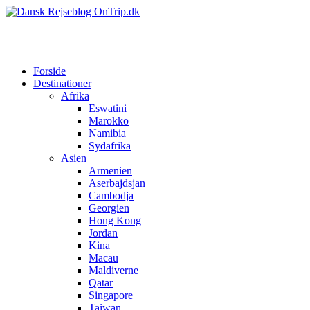
Forside
Destinationer
Afrika
Eswatini
Marokko
Namibia
Sydafrika
Asien
Armenien
Aserbajdsjan
Cambodja
Georgien
Hong Kong
Jordan
Kina
Macau
Maldiverne
Qatar
Singapore
Taiwan