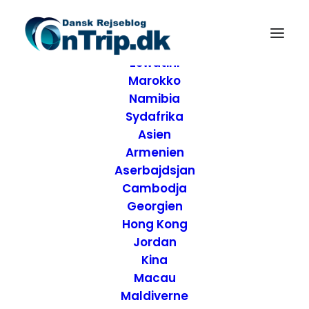
Forside
Destinationer
Afrika
Eswatini
Marokko
Namibia
Sydafrika
Asien
Armenien
Aserbajdsjan
Cambodja
Georgien
Hong Kong
Jordan
Kina
Macau
Rejsetanker om
Maldiverne