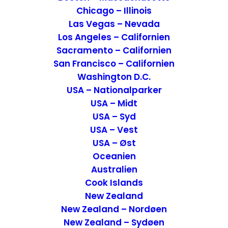
Chicago – Illinois
Las Vegas – Nevada
Los Angeles – Californien
Sacramento – Californien
San Francisco – Californien
Washington D.C.
USA – Nationalparker
USA – Midt
USA – Syd
USA – Vest
USA – Øst
Fakta om Qatar
Oceanien
Australien
Qatar er et af verdens rigeste lande og
Cook Islands
har en bemærkelsesværdig
New Zealand
sammensætning af befolkningen. Qatar er
New Zealand – Nordøen
et land, hvor kun 15% af indbyggerne er
New Zealand – Sydøen