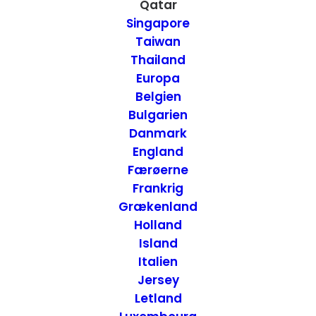
Qatar
Qatar
Singapore
Taiwan
16. NOVEMBER 2014
|
IN
REJSETANKER
,
QATAR
|
BY
ANNETTE
Thailand
SEIER - ONTRIP.DK
Europa
Belgien
Bulgarien
Danmark
England
Færøerne
Frankrig
Grækenland
Holland
Island
Italien
Jersey
Letland