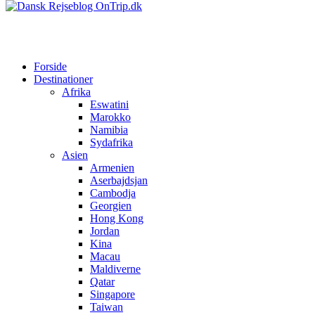
Forside
Destinationer
Afrika
Eswatini
Marokko
Namibia
Sydafrika
Asien
Armenien
Aserbajdsjan
Cambodja
Georgien
Hong Kong
Jordan
Kina
Macau
Maldiverne
Qatar
Singapore
Taiwan