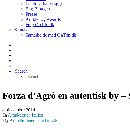
Lande vi har besøgt
Bag Bloggen
Presse
Artikler og Awards
Følg OnTrip.dk
Kontakt
Samarbejde med OnTrip.dk
Search
Forza d'Agrò en autentisk by – Si
4. december 2014
|
In
Attraktioner
,
Italien
|
By
Annette Seier - OnTrip.dk