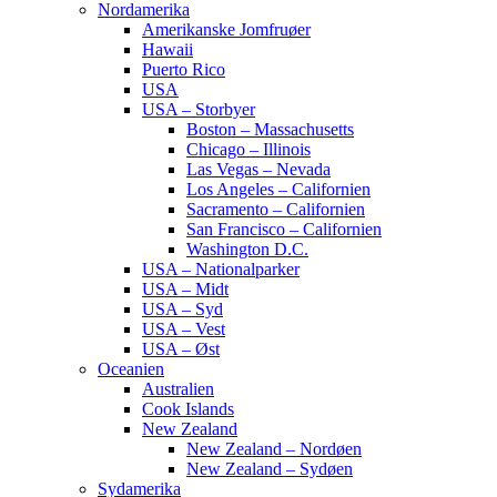
Nordamerika
Amerikanske Jomfruøer
Hawaii
Puerto Rico
USA
USA – Storbyer
Boston – Massachusetts
Chicago – Illinois
Las Vegas – Nevada
Los Angeles – Californien
Sacramento – Californien
San Francisco – Californien
Washington D.C.
USA – Nationalparker
USA – Midt
USA – Syd
USA – Vest
USA – Øst
Oceanien
Australien
Cook Islands
New Zealand
New Zealand – Nordøen
New Zealand – Sydøen
Sydamerika