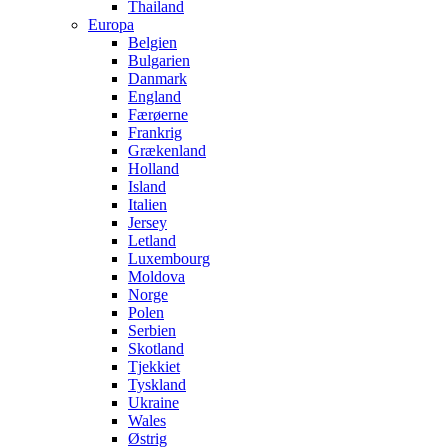
Thailand
Europa
Belgien
Bulgarien
Danmark
England
Færøerne
Frankrig
Grækenland
Holland
Island
Italien
Jersey
Letland
Luxembourg
Moldova
Norge
Polen
Serbien
Skotland
Tjekkiet
Tyskland
Ukraine
Wales
Østrig