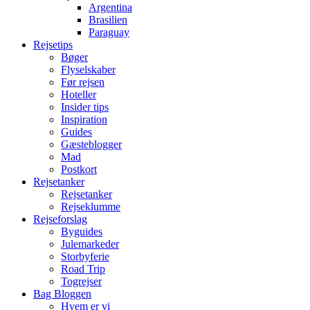
Argentina
Brasilien
Paraguay
Rejsetips
Bøger
Flyselskaber
Før rejsen
Hoteller
Insider tips
Inspiration
Guides
Gæsteblogger
Mad
Postkort
Rejsetanker
Rejsetanker
Rejseklumme
Rejseforslag
Byguides
Julemarkeder
Storbyferie
Road Trip
Togrejser
Bag Bloggen
Hvem er vi