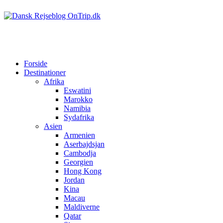
Forside
Destinationer
Afrika
Eswatini
Marokko
Namibia
Sydafrika
Asien
Armenien
Aserbajdsjan
Cambodja
Georgien
Hong Kong
Jordan
Kina
Macau
Maldiverne
Qatar