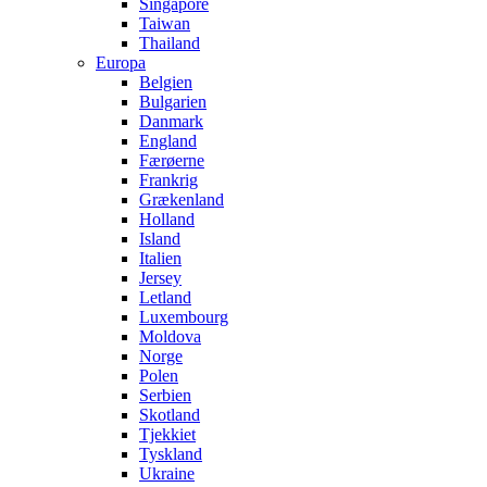
Singapore
Taiwan
Thailand
Europa
Belgien
Bulgarien
Danmark
England
Færøerne
Frankrig
Grækenland
Holland
Island
Italien
Jersey
Letland
Luxembourg
Moldova
Norge
Polen
Serbien
Skotland
Tjekkiet
Tyskland
Ukraine