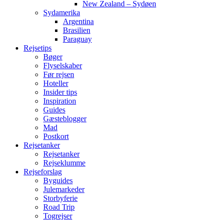
New Zealand – Sydøen
Sydamerika
Argentina
Brasilien
Paraguay
Rejsetips
Bøger
Flyselskaber
Før rejsen
Hoteller
Insider tips
Inspiration
Guides
Gæsteblogger
Mad
Postkort
Rejsetanker
Rejsetanker
Rejseklumme
Rejseforslag
Byguides
Julemarkeder
Storbyferie
Road Trip
Togrejser