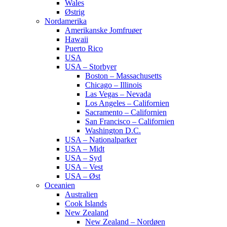
Wales
Østrig
Nordamerika
Amerikanske Jomfruøer
Hawaii
Puerto Rico
USA
USA – Storbyer
Boston – Massachusetts
Chicago – Illinois
Las Vegas – Nevada
Los Angeles – Californien
Sacramento – Californien
San Francisco – Californien
Washington D.C.
USA – Nationalparker
USA – Midt
USA – Syd
USA – Vest
USA – Øst
Oceanien
Australien
Cook Islands
New Zealand
New Zealand – Nordøen