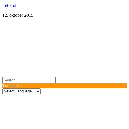
Letland
12. oktober 2015
Du er altid velkommen til at kontakte os:
– SoMe:
Facebook
,
Twitter
,
Instagram
– Mail: ontrip (a) outlook.com
Følg os på vores kommende rejser
Copyright OnTrip.dk – All rights reserved
Tekst og billeder må ikke gengives uden tilladelse.
Læs Privatlivspolitik
Translate »