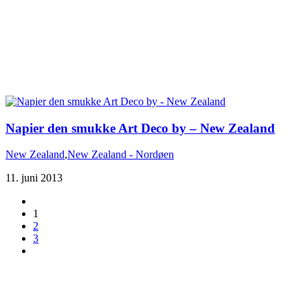
Napier den smukke Art Deco by – New Zealand
New Zealand
,
New Zealand - Nordøen
11. juni 2013
1
2
3
Du er altid velkommen til at kontakte os:
– SoMe:
Facebook
,
Twitter
,
Instagram
– Mail: ontrip (a) outlook.com