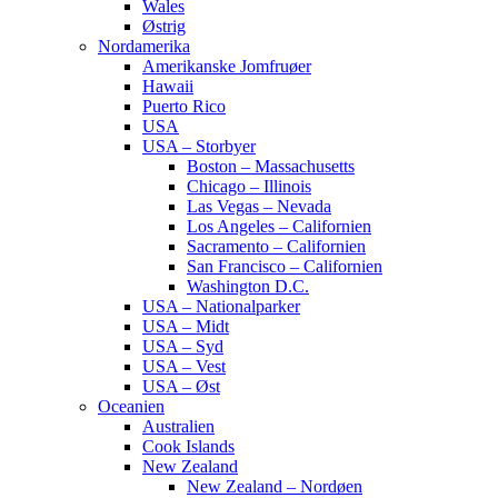
Wales
Østrig
Nordamerika
Amerikanske Jomfruøer
Hawaii
Puerto Rico
USA
USA – Storbyer
Boston – Massachusetts
Chicago – Illinois
Las Vegas – Nevada
Los Angeles – Californien
Sacramento – Californien
San Francisco – Californien
Washington D.C.
USA – Nationalparker
USA – Midt
USA – Syd
USA – Vest
USA – Øst
Oceanien
Australien
Cook Islands
New Zealand
New Zealand – Nordøen