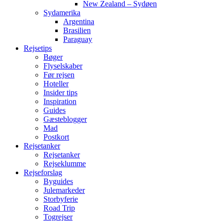
New Zealand – Sydøen
Sydamerika
Argentina
Brasilien
Paraguay
Rejsetips
Bøger
Flyselskaber
Før rejsen
Hoteller
Insider tips
Inspiration
Guides
Gæsteblogger
Mad
Postkort
Rejsetanker
Rejsetanker
Rejseklumme
Rejseforslag
Byguides
Julemarkeder
Storbyferie
Road Trip
Togrejser