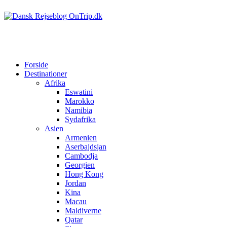
Forside
Destinationer
Afrika
Eswatini
Marokko
Namibia
Sydafrika
Asien
Armenien
Aserbajdsjan
Cambodja
Georgien
Hong Kong
Jordan
Kina
Macau
Maldiverne
Qatar