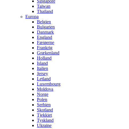
Singapore
Taiwan
Thailand
Europa
Belgien
Bulgarien
Danmark
England
Færøerne
Frankrig
Grækenland
Holland
Island
Italien
Jersey
Letland
Luxembourg
Moldova
Norge
Polen
Serbien
Skotland
Tjekkiet
Tyskland
Ukraine