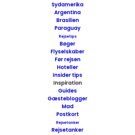
kunst og en svær øvelse men nu prøver vi.
Sydamerika
Argentina
Brasilien
Paraguay
Rejsetips
Bøger
Flyselskaber
Før rejsen
Hoteller
Insider tips
Inspiration
Guides
Gæsteblogger
Australien
Mad
Postkort
I vores de bedste rejseoplevelser i 2013 må
Rejsetanker
Australien nævnes. Det som imponerede
Rejsetanker