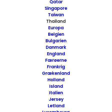
rejseoplevelser i 2013
Qatar
Singapore
Taiwan
27. FEBRUAR 2014
|
IN
USA
,
THAILAND
,
USA - VEST
,
HONG KONG
,
USA - ØST
,
AUSTRALIEN
,
USA - MIDT
,
COOK ISLANDS
,
USA - SYD
,
Thailand
NEW ZEALAND
,
INSPIRATION
|
BY
ANNETTE SEIER - ONTRIP.DK
Europa
Belgien
Bulgarien
Danmark
England
Færøerne
Frankrig
Grækenland
Holland
Island
Italien
Jersey
Letland