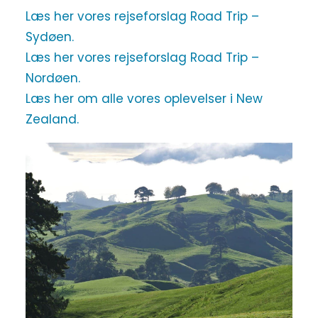
Læs her vores rejseforslag Road Trip –
Sydøen.
Læs her vores rejseforslag Road Trip –
Nordøen.
Læs her om alle vores oplevelser i New
Zealand.