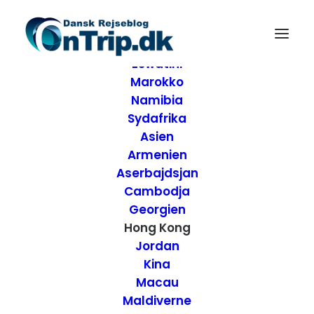
Forside
Destinationer
Afrika
Eswatini
Marokko
Namibia
Sydafrika
Asien
Armenien
Aserbajdsjan
Cambodja
Georgien
Hong Kong
Jordan
Kina
Macau
De bedste
Maldiverne