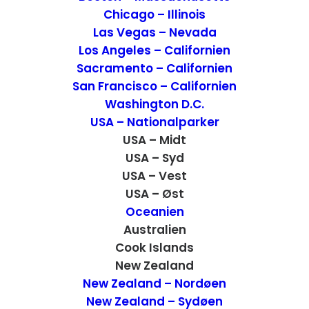
Chicago – Illinois
Las Vegas – Nevada
Los Angeles – Californien
Sacramento – Californien
San Francisco – Californien
Washington D.C.
USA – Nationalparker
USA – Midt
USA – Syd
De bedste rejseoplevelser i 2013
USA – Vest
USA – Øst
I året 2013 gik drømmen i
opfyldelse og vi
Oceanien
Australien
rejste jorden rundt.
Ikke kun ud i verden
Cook Islands
men hele jorden rundt. Året var spækket
New Zealand
med gode oplevelser og at skrive om de
New Zealand – Nordøen
bedste, bliver derfor begrænsningens
New Zealand – Sydøen