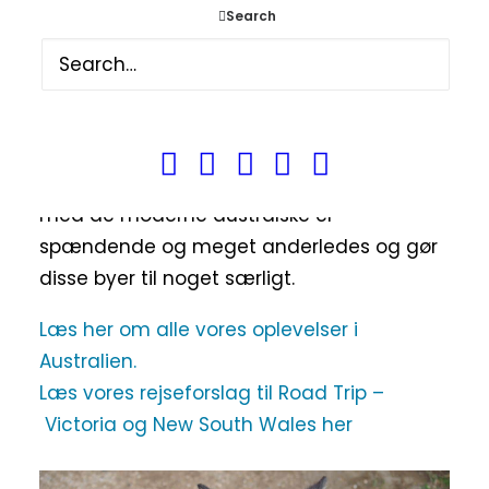
Australien og vi følte os meget velkomne.
Search
Byerne
Melbourne
og
Sydney
er begge
byer hvor vi havde mange gode oplevelser
og blev betaget af. Den engelske
historie som begge byer bærer præg af,
de gamle engelske bygninger suppleret
med de moderne australske er
spændende og meget anderledes og gør
disse byer til noget særligt.
Læs her om alle vores oplevelser i
Australien.
Læs vores rejseforslag til Road Trip –
Victoria og New South Wales her