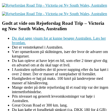
Godt at vide om Rejseforslag Road Trip – Victoria
og New South Wales, Australien
Du skal søge visum for at kunne besøge Australien. Læs her
hvordan.
Der er venstrekørsel i Australien.
Vær opmærksom på skiltningen, især der hvor de advarer om
kænguruer.
Du kan opleve at have lejet en bil, som efter 2 timer giver dig
en advarsel om at du skal tage et hvil.
I Australien opfordres der til power napping efter du har kørt i
over 2 timer. Der er masser af rastepladser til formålet.
Hastigheden er høj på maks. 100 km/t på landevejene med
masser af hårnålesving.
Mange steder på dette rejseforslag til et road trip var der ingen
internetforbindelse.
Pris niveauet og generelt leveomkostninger var høje i
Australien.
Great Ocean Road er 300 km. lang.
Du kan købe et forudbetalt simkort (ca. DKK 180 for 4 GB)