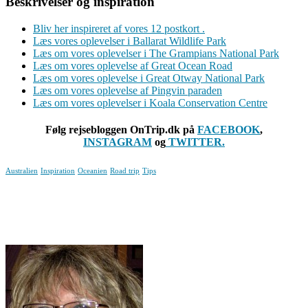
Beskrivelser og inspiration
Bliv her inspireret af vores 12 postkort .
Læs vores oplevelser i Ballarat Wildlife Park
Læs om vores oplevelser i The Grampians National Park
Læs om vores oplevelse af Great Ocean Road
Læs om vores oplevelse i Great Otway National Park
Læs om vores oplevelse af Pingvin paraden
Læs om vores oplevelser i Koala Conservation Centre
Følg rejsebloggen OnTrip.dk på
FACEBOOK
,
INSTAGRAM
og
TWITTER.
Australien
Inspiration
Oceanien
Road trip
Tips