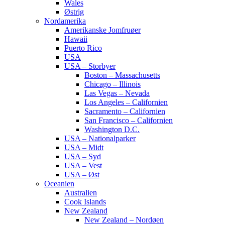
Wales
Østrig
Nordamerika
Amerikanske Jomfruøer
Hawaii
Puerto Rico
USA
USA – Storbyer
Boston – Massachusetts
Chicago – Illinois
Las Vegas – Nevada
Los Angeles – Californien
Sacramento – Californien
San Francisco – Californien
Washington D.C.
USA – Nationalparker
USA – Midt
USA – Syd
USA – Vest
USA – Øst
Oceanien
Australien
Cook Islands
New Zealand
New Zealand – Nordøen