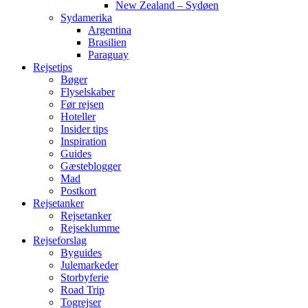
New Zealand – Sydøen
Sydamerika
Argentina
Brasilien
Paraguay
Rejsetips
Bøger
Flyselskaber
Før rejsen
Hoteller
Insider tips
Inspiration
Guides
Gæsteblogger
Mad
Postkort
Rejsetanker
Rejsetanker
Rejseklumme
Rejseforslag
Byguides
Julemarkeder
Storbyferie
Road Trip
Togrejser