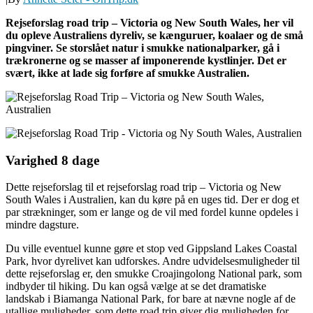
Rejseforslag road trip – Victoria og New South Wales, her vil
du opleve Australiens dyreliv, se kænguruer, koalaer og de små
pingviner. Se storslået natur i smukke nationalparker, gå i
trækronerne og se masser af imponerende kystlinjer. Det er
svært, ikke at lade sig forføre af smukke Australien.
Varighed 8 dage
Dette rejseforslag til et rejseforslag road trip – Victoria og New
South Wales i Australien, kan du køre på en uges tid. Der er dog et
par strækninger, som er lange og de vil med fordel kunne opdeles i
mindre dagsture.
Du ville eventuel kunne gøre et stop ved Gippsland Lakes Coastal
Park, hvor dyrelivet kan udforskes. Andre udvidelsesmuligheder til
dette rejseforslag er, den smukke Croajingolong National park, som
indbyder til hiking. Du kan også vælge at se det dramatiske
landskab i Biamanga National Park, for bare at nævne nogle af de
utallige muligheder, som dette road trip giver dig muligheden for.