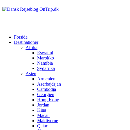
Forside
Destinationer
Afrika
Eswatini
Marokko
Namibia
Sydafrika
Asien
Armenien
Aserbajdsjan
Cambodja
Georgien
Hong Kong
Jordan
Kina
Macau
Maldiverne
Qatar