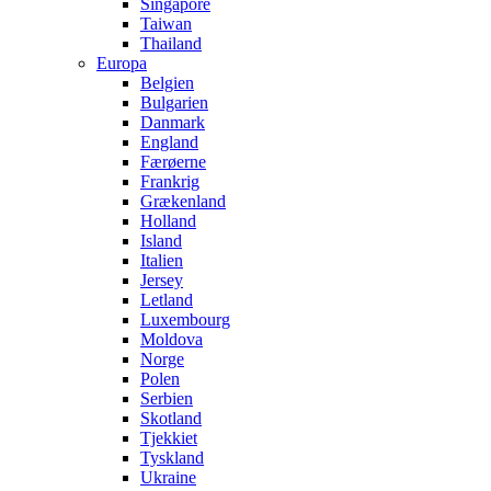
Singapore
Taiwan
Thailand
Europa
Belgien
Bulgarien
Danmark
England
Færøerne
Frankrig
Grækenland
Holland
Island
Italien
Jersey
Letland
Luxembourg
Moldova
Norge
Polen
Serbien
Skotland
Tjekkiet
Tyskland
Ukraine