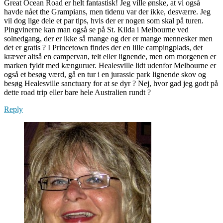
Great Ocean Road er helt fantastisk! Jeg ville ønske, at vi også
havde nået the Grampians, men tidenu var der ikke, desværre. Jeg
vil dog lige dele et par tips, hvis der er nogen som skal på turen.
Pingvinerne kan man også se på St. Kilda i Melbourne ved
solnedgang, der er ikke så mange og der er mange mennesker men
det er gratis ? I Princetown findes der en lille campingplads, det
kræver altså en campervan, telt eller lignende, men om morgenen er
marken fyldt med kænguruer. Healesville lidt udenfor Melbourne er
også et besøg værd, gå en tur i en jurassic park lignende skov og
besøg Healesville sanctuary for at se dyr ? Nej, hvor gad jeg godt på
dette road trip eller bare hele Australien rundt ?
Reply