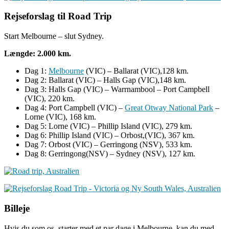
Rejseforslag til Road Trip
Start Melbourne – slut Sydney.
Længde: 2.000 km.
Dag 1:
Melbourne
(VIC) – Ballarat (VIC),128 km.
Dag 2: Ballarat (VIC) – Halls Gap (VIC),148 km.
Dag 3: Halls Gap (VIC) – Warrnambool – Port Campbell
(VIC), 220 km.
Dag 4: Port Campbell (VIC) –
Great Otway National Park
–
Lorne (VIC), 168 km.
Dag 5: Lorne (VIC) – Phillip Island (VIC), 279 km.
Dag 6: Phillip Island (VIC) – Orbost,(VIC), 367 km.
Dag 7: Orbost (VIC) – Gerringong (NSV), 533 km.
Dag 8: Gerringong(NSV) – Sydney (NSV), 127 km.
Billeje
Hvis du som os, starter med et par dage i Melbourne, kan du med