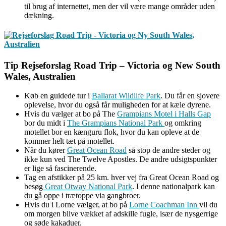
til brug af internettet, men der vil være mange områder uden
dækning.
Tip Rejseforslag Road Trip – Victoria og New South
Wales, Australien
Køb en guidede tur i
Ballarat Wildlife Park
. Du får en sjovere
oplevelse, hvor du også får muligheden for at kæle dyrene.
Hvis du vælger at bo på The
Grampians Motel i Halls Gap
bor du midt i
The Grampians National Park
og omkring
motellet bor en kænguru flok, hvor du kan opleve at de
kommer helt tæt på motellet.
Når du kører
Great Ocean Road
så stop de andre steder og
ikke kun ved The Twelve Apostles. De andre udsigtspunkter
er lige så fascinerende.
Tag en afstikker på 25 km. hver vej fra Great Ocean Road og
besøg
Great Otway National Park
. I denne nationalpark kan
du gå oppe i trætoppe via gangbroer.
Hvis du i Lorne vælger, at bo på
Lorne Coachman Inn
vil du
om morgen blive vækket af adskille fugle, især de nysgerrige
og søde kakaduer.