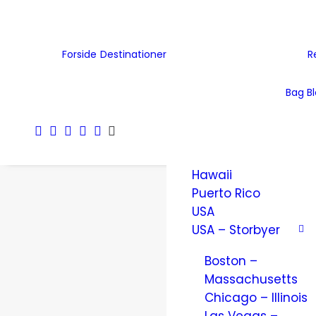
Tjekkiet
Tyskland
Ukraine
Forside
Destinationer
R
Wales
Østrig
Bag B
Nordamerika
Amerikanske
Jomfruøer
Hawaii
Puerto Rico
USA
USA – Storbyer
Boston –
Massachusetts
Chicago – Illinois