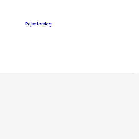
Byguides
Julemarkeder
Rejseforslag
Storbyferie
me
Road Trip
ed
Togrejser