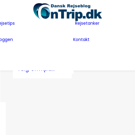
Flyselskaber
Før rejsen
Hoteller
Hvem er vi
ejsetips
Rejsetanker
Insider tips
Rejsetanker
Lande vi har
Inspiration
Rejseklum
besøgt
loggen
Kontakt
Guides
Samarbejde m
Bag Bloggen
Gæsteblogger
OnTrip.dk
Presse
Mad
Artikler og Awards
Postkort
Følg OnTrip.dk