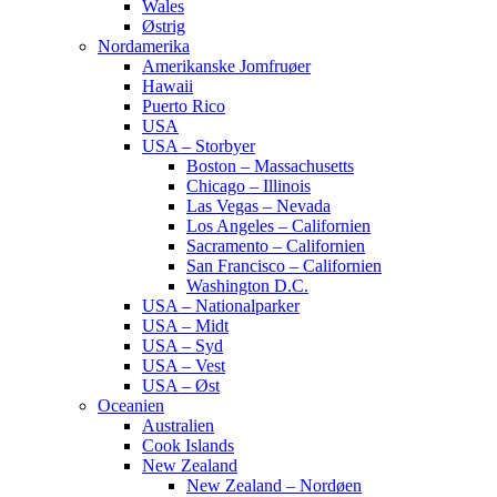
Wales
Østrig
Nordamerika
Amerikanske Jomfruøer
Hawaii
Puerto Rico
USA
USA – Storbyer
Boston – Massachusetts
Chicago – Illinois
Las Vegas – Nevada
Los Angeles – Californien
Sacramento – Californien
San Francisco – Californien
Washington D.C.
USA – Nationalparker
USA – Midt
USA – Syd
USA – Vest
USA – Øst
Oceanien
Australien
Cook Islands
New Zealand
New Zealand – Nordøen