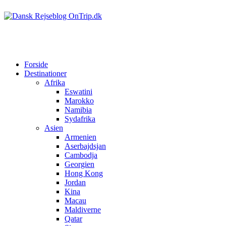
Forside
Destinationer
Afrika
Eswatini
Marokko
Namibia
Sydafrika
Asien
Armenien
Aserbajdsjan
Cambodja
Georgien
Hong Kong
Jordan
Kina
Macau
Maldiverne
Qatar