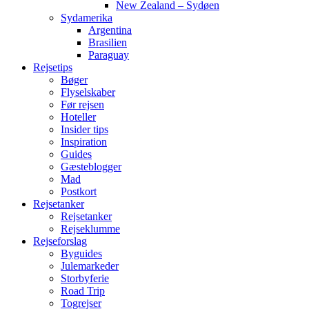
New Zealand – Sydøen
Sydamerika
Argentina
Brasilien
Paraguay
Rejsetips
Bøger
Flyselskaber
Før rejsen
Hoteller
Insider tips
Inspiration
Guides
Gæsteblogger
Mad
Postkort
Rejsetanker
Rejsetanker
Rejseklumme
Rejseforslag
Byguides
Julemarkeder
Storbyferie
Road Trip
Togrejser