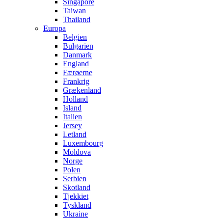
Singapore
Taiwan
Thailand
Europa
Belgien
Bulgarien
Danmark
England
Færøerne
Frankrig
Grækenland
Holland
Island
Italien
Jersey
Letland
Luxembourg
Moldova
Norge
Polen
Serbien
Skotland
Tjekkiet
Tyskland
Ukraine