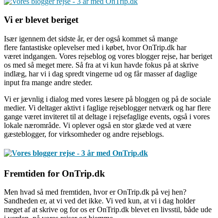
Vi er blevet beriget
Især igennem det sidste år, er der også kommet så mange
flere fantastiske oplevelser med i købet, hvor OnTrip.dk har
været indgangen. Vores rejseblog og vores blogger rejse, har beriget
os med så meget mere. Så fra at vi kun havde fokus på at skrive
indlæg, har vi i dag spredt vingerne ud og får masser af daglige
input fra mange andre steder.
Vi er jævnlig i dialog med vores læsere på bloggen og på de sociale
medier. Vi deltager aktivt i faglige rejseblogger netværk og har flere
gange været inviteret til at deltage i rejsefaglige events, også i vores
lokale nærområde. Vi oplever også en stor glæde ved at være
gæsteblogger, for virksomheder og andre rejseblogs.
Fremtiden for OnTrip.dk
Men hvad så med fremtiden, hvor er OnTrip.dk på vej hen?
Sandheden er, at vi ved det ikke. Vi ved kun, at vi i dag holder
meget af at skrive og for os er OnTrip.dk blevet en livsstil, både ude