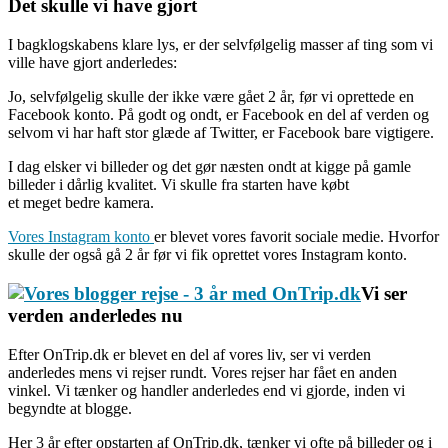
Det skulle vi have gjort
I bagklogskabens klare lys, er der selvfølgelig masser af ting som vi
ville have gjort anderledes:
Jo, selvfølgelig skulle der ikke være gået 2 år, før vi oprettede en
Facebook konto. På godt og ondt, er Facebook en del af verden og
selvom vi har haft stor glæde af Twitter, er Facebook bare vigtigere.
I dag elsker vi billeder og det gør næsten ondt at kigge på gamle
billeder i dårlig kvalitet. Vi skulle fra starten have købt
et meget bedre kamera.
Vores Instagram konto
er blevet vores favorit sociale medie. Hvorfor
skulle der også gå 2 år før vi fik oprettet vores Instagram konto.
Vi ser
verden anderledes nu
Efter OnTrip.dk er blevet en del af vores liv, ser vi verden
anderledes mens vi rejser rundt. Vores rejser har fået en anden
vinkel. Vi tænker og handler anderledes end vi gjorde, inden vi
begyndte at blogge.
Her 3 år efter opstarten af OnTrip.dk, tænker vi ofte på billeder og i