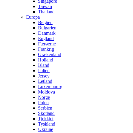
Singapore
Taiwan
Thailand
Europa
Belgien
Bulgarien
Danmark
England
Færøerne
Frankrig
Grækenland
Holland
Island
Italien
Jersey
Letland
Luxembourg
Moldova
Norge
Polen
Serbien
Skotland
Tjekkiet
Tyskland
Ukraine