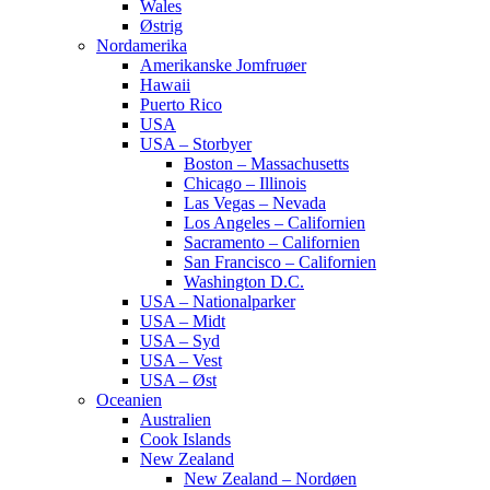
Wales
Østrig
Nordamerika
Amerikanske Jomfruøer
Hawaii
Puerto Rico
USA
USA – Storbyer
Boston – Massachusetts
Chicago – Illinois
Las Vegas – Nevada
Los Angeles – Californien
Sacramento – Californien
San Francisco – Californien
Washington D.C.
USA – Nationalparker
USA – Midt
USA – Syd
USA – Vest
USA – Øst
Oceanien
Australien
Cook Islands
New Zealand
New Zealand – Nordøen