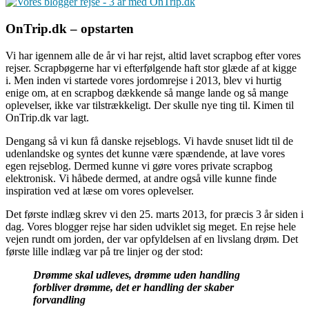
OnTrip.dk – opstarten
Vi har igennem alle de år vi har rejst, altid lavet scrapbog efter vores
rejser. Scrapbøgerne har vi efterfølgende haft stor glæde af at kigge
i. Men inden vi startede vores jordomrejse i 2013, blev vi hurtig
enige om, at en scrapbog dækkende så mange lande og så mange
oplevelser, ikke var tilstrækkeligt. Der skulle nye ting til. Kimen til
OnTrip.dk var lagt.
Dengang så vi kun få danske rejseblogs. Vi havde snuset lidt til de
udenlandske og syntes det kunne være spændende, at lave vores
egen rejseblog. Dermed kunne vi gøre vores private scrapbog
elektronisk. Vi håbede dermed, at andre også ville kunne finde
inspiration ved at læse om vores oplevelser.
Det første indlæg skrev vi den 25. marts 2013, for præcis 3 år siden i
dag. Vores blogger rejse har siden udviklet sig meget. En rejse hele
vejen rundt om jorden, der var opfyldelsen af en livslang drøm. Det
første lille indlæg var på tre linjer og der stod:
Drømme skal udleves, drømme uden handling
forbliver drømme, det er handling der skaber
forvandling