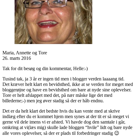
Maria, Annette og Tore
26. marts 2016
Tak for dit besøg og din kommentar, Helle:-)
Tusind tak, ja 3 år er ingen tid men i blogger verden laaaang tid.
Det kræver helt klart en bevidsthed, ikke at se verden for meget med
bloggerøjne og have en bevidsthed om bare at nyde sine oplevelser.
Tore er helt afslappet med det, på nær måske lige det med
billederne;-) men jeg øver stadig så der er håb endnu.
Det er da helt klart det bedste hvis du kan vente med at skrive
indlæg efter du er kommet hjem men synes at der tit er så meget vi
gerne vil dele imens vi er afsted. Vi havde dog den samtale i går,
omkring at vi(læs mig) skulle lade bloggen “hvile” lidt og bare nyde
alle vores oplevelser, så der er plads til forbedringer stadig 😉