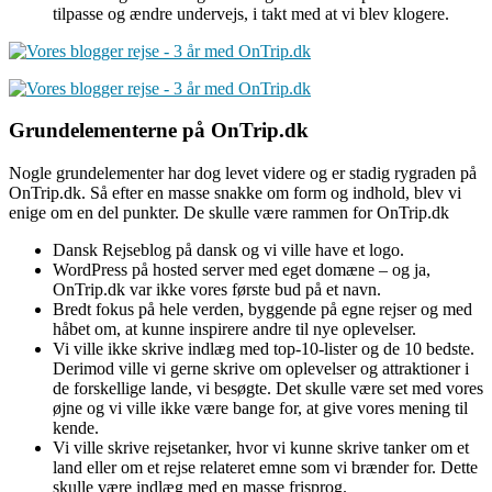
tilpasse og ændre undervejs, i takt med at vi blev klogere.
Grundelementerne på OnTrip.dk
Nogle grundelementer har dog levet videre og er stadig rygraden på
OnTrip.dk. Så efter en masse snakke om form og indhold, blev vi
enige om en del punkter. De skulle være rammen for OnTrip.dk
Dansk Rejseblog på dansk og vi ville have et logo.
WordPress på hosted server med eget domæne – og ja,
OnTrip.dk var ikke vores første bud på et navn.
Bredt fokus på hele verden, byggende på egne rejser og med
håbet om, at kunne inspirere andre til nye oplevelser.
Vi ville ikke skrive indlæg med top-10-lister og de 10 bedste.
Derimod ville vi gerne skrive om oplevelser og attraktioner i
de forskellige lande, vi besøgte. Det skulle være set med vores
øjne og vi ville ikke være bange for, at give vores mening til
kende.
Vi ville skrive rejsetanker, hvor vi kunne skrive tanker om et
land eller om et rejse relateret emne som vi brænder for. Dette
skulle være indlæg med en masse frisprog.