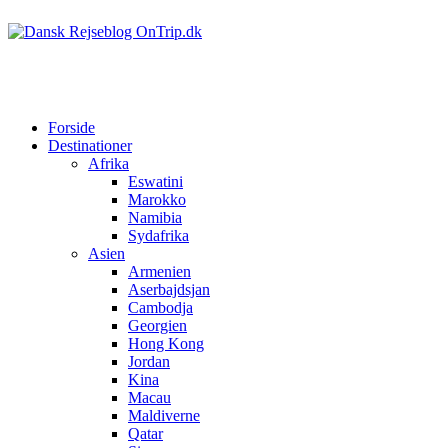
Forside
Destinationer
Afrika
Eswatini
Marokko
Namibia
Sydafrika
Asien
Armenien
Aserbajdsjan
Cambodja
Georgien
Hong Kong
Jordan
Kina
Macau
Maldiverne
Qatar