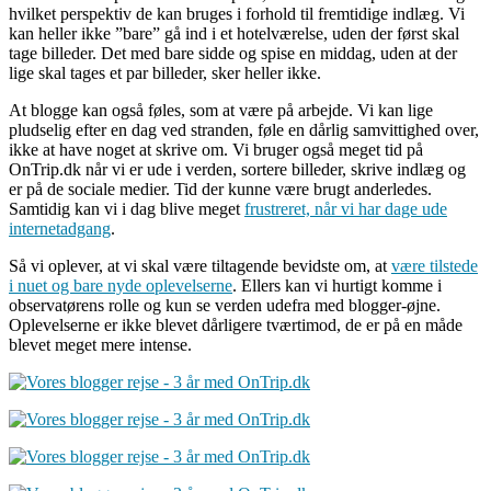
hvilket perspektiv de kan bruges i forhold til fremtidige indlæg. Vi
kan heller ikke ”bare” gå ind i et hotelværelse, uden der først skal
tage billeder. Det med bare sidde og spise en middag, uden at der
lige skal tages et par billeder, sker heller ikke.
At blogge kan også føles, som at være på arbejde. Vi kan lige
pludselig efter en dag ved stranden, føle en dårlig samvittighed over,
ikke at have noget at skrive om. Vi bruger også meget tid på
OnTrip.dk når vi er ude i verden, sortere billeder, skrive indlæg og
er på de sociale medier. Tid der kunne være brugt anderledes.
Samtidig kan vi i dag blive meget
frustreret, når vi har dage ude
internetadgang
.
Så vi oplever, at vi skal være tiltagende bevidste om, at
være tilstede
i nuet og bare nyde oplevelserne
. Ellers kan vi hurtigt komme i
observatørens rolle og kun se verden udefra med blogger-øjne.
Oplevelserne er ikke blevet dårligere tværtimod, de er på en måde
blevet meget mere intense.