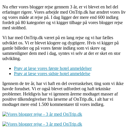
Nu efter vores blogger rejse gennem 3 år, er vi blevet en hel del
erfaringer rigere. Vores arbejde med OnTrip.dk har ændret vores liv
og vores måde at rejse på. I dag ligger der mere end 600 indlæg
fordelt på 80 kategorier og vi kigger tilbage på vores blogger rejse
med stolthed.
Vi har med OnTrip.dk været på en lang rejse og vi har fælles
udviklet os. Vi er blevet klogere og dygtigere. Hvis vi kigger på
gamle billeder og på vores første indlæg som vi skrev og
sammenligner dem med i dag, syntes vi selv at der er sket en stor
udvikling.
Prøv at læse vores første hotel anmeldelser
Prøv at læse vores sidste hotel anmeldelse
Igennem de tre år, har vi haft en del overraskelser, ting som vi ikke
havde forudset. Vi er også blevet udfordret og haft tekniske
problemer. Heldigvis har vi igennem årerne modtaget masser af
positive tilkendegivelser fra læserne af OnTrip.dk, i alt har vi
modtaget mere end 1.500 kommentarer til vores indlæg.