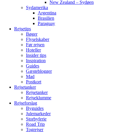
New Zealand – Sydøen
Sydamerika
Argentina
Brasilien
Paraguay
Rejsetips
Bøger
Flyselskaber
Før rejsen
Hoteller
Insider tips
Inspiration
Guides
Gæsteblogger
Mad
Postkort
Rejsetanker
Rejsetanker
Rejseklumme
Rejseforslag
Byguides
Julemarkeder
Storbyferie
Road Trip
Togrejser