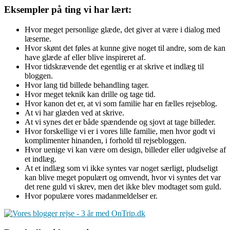
Eksempler på ting vi har lært:
Hvor meget personlige glæde, det giver at være i dialog med
læserne.
Hvor skønt det føles at kunne give noget til andre, som de kan
have glæde af eller blive inspireret af.
Hvor tidskrævende det egentlig er at skrive et indlæg til
bloggen.
Hvor lang tid billede behandling tager.
Hvor meget teknik kan drille og tage tid.
Hvor kanon det er, at vi som familie har en fælles rejseblog.
At vi har glæden ved at skrive.
At vi synes det er både spændende og sjovt at tage billeder.
Hvor forskellige vi er i vores lille familie, men hvor godt vi
komplimenter hinanden, i forhold til rejsebloggen.
Hvor uenige vi kan være om design, billeder eller udgivelse af
et indlæg.
At et indlæg som vi ikke syntes var noget særligt, pludseligt
kan blive meget populært og omvendt, hvor vi syntes det var
det rene guld vi skrev, men det ikke blev modtaget som guld.
Hvor populære vores madanmeldelser er.