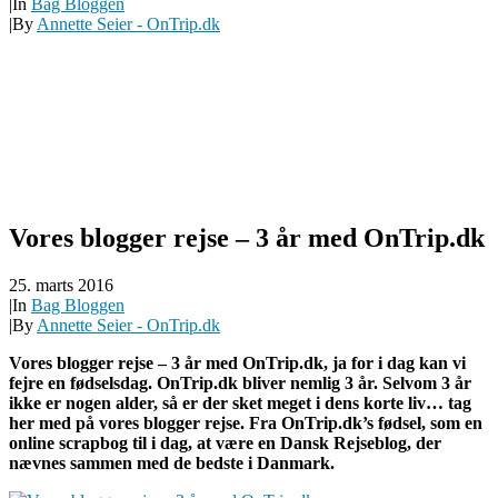
|
In
Bag Bloggen
|
By
Annette Seier - OnTrip.dk
Vores blogger rejse – 3 år med OnTrip.dk
25. marts 2016
|
In
Bag Bloggen
|
By
Annette Seier - OnTrip.dk
Vores blogger rejse – 3 år med OnTrip.dk, ja for i dag kan vi
fejre en fødselsdag. OnTrip.dk bliver nemlig 3 år. Selvom 3 år
ikke er nogen alder, så er der sket meget i dens korte liv… tag
her med på vores blogger rejse.
Fra OnTrip.dk’s fødsel, som en
online scrapbog til i dag, at være en Dansk Rejseblog, der
nævnes sammen med de bedste i Danmark.