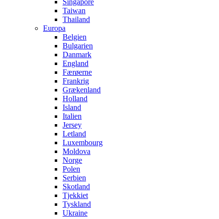
Singapore
Taiwan
Thailand
Europa
Belgien
Bulgarien
Danmark
England
Færøerne
Frankrig
Grækenland
Holland
Island
Italien
Jersey
Letland
Luxembourg
Moldova
Norge
Polen
Serbien
Skotland
Tjekkiet
Tyskland
Ukraine