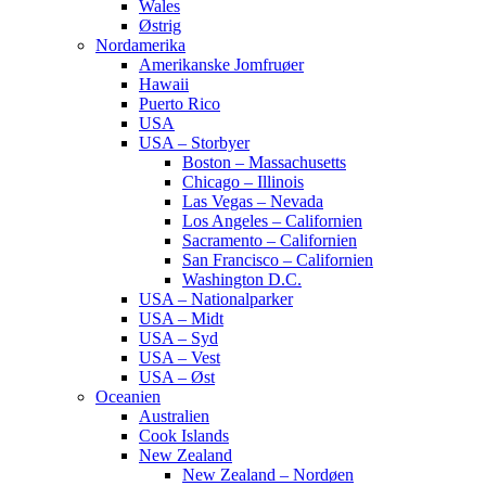
Wales
Østrig
Nordamerika
Amerikanske Jomfruøer
Hawaii
Puerto Rico
USA
USA – Storbyer
Boston – Massachusetts
Chicago – Illinois
Las Vegas – Nevada
Los Angeles – Californien
Sacramento – Californien
San Francisco – Californien
Washington D.C.
USA – Nationalparker
USA – Midt
USA – Syd
USA – Vest
USA – Øst
Oceanien
Australien
Cook Islands
New Zealand
New Zealand – Nordøen