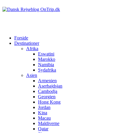
Forside
Destinationer
Afrika
Eswatini
Marokko
Namibia
Sydafrika
Asien
Armenien
Aserbajdsjan
Cambodja
Georgien
Hong Kong
Jordan
Kina
Macau
Maldiverne
Qatar