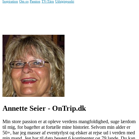
Inspiration
Om os
Passion
TV-Tårn
Udsigtspunkt
Annette Seier - OnTrip.dk
Min store passion er at opleve verdens mangfoldighed, suge lærdom
til mig, for bagefter at fortælle mine historier. Selvom min alder er
50+, har jeg masser af eventyrlyst og elsker at rejse ud i verden med
min mand. Jeg har til dato besøgt 6 kontinenter og 79 lande. Du kan