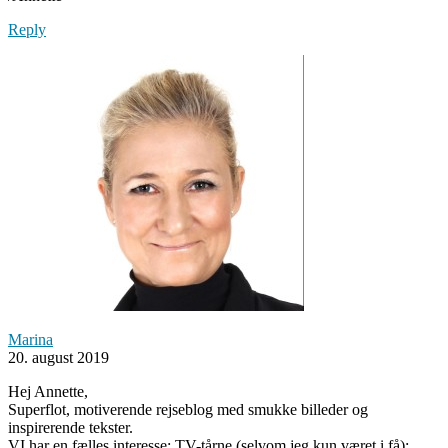
Reply
Marina
20. august 2019
Hej Annette,
Superflot, motiverende rejseblog med smukke billeder og
inspirerende tekster.
VI har en fælles interesse: TV-tårne (selvom jeg kun været i få);