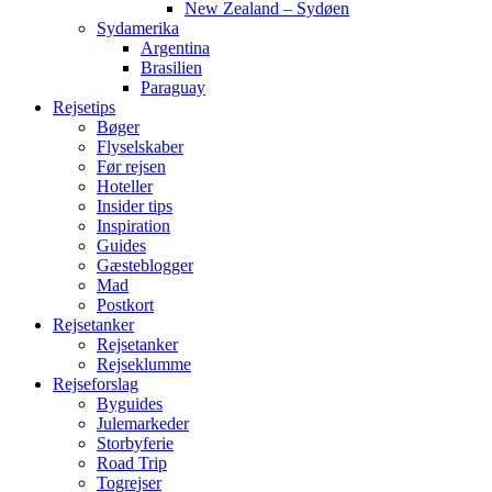
New Zealand – Sydøen
Sydamerika
Argentina
Brasilien
Paraguay
Rejsetips
Bøger
Flyselskaber
Før rejsen
Hoteller
Insider tips
Inspiration
Guides
Gæsteblogger
Mad
Postkort
Rejsetanker
Rejsetanker
Rejseklumme
Rejseforslag
Byguides
Julemarkeder
Storbyferie
Road Trip
Togrejser