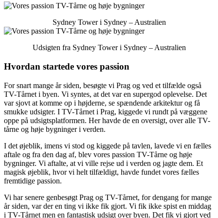
Sydney Tower i Sydney – Australien
Udsigten fra Sydney Tower i Sydney – Australien
Hvordan startede vores passion
For snart mange år siden, besøgte vi Prag og ved et tilfælde også
TV-Tårnet i byen. Vi syntes, at det var en supergod oplevelse. Det
var sjovt at komme op i højderne, se spændende arkitektur og få
smukke udsigter. I TV-Tårnet i Prag, kiggede vi rundt på væggene
oppe på udsigtsplatformen. Her havde de en oversigt, over alle TV-
tårne og høje bygninger i verden.
I det øjeblik, imens vi stod og kiggede på tavlen, lavede vi en fælles
aftale og fra den dag af, blev vores passion TV-Tårne og høje
bygninger. Vi aftalte, at vi ville rejse ud i verden og jagte dem. Et
magisk øjeblik, hvor vi helt tilfældigt, havde fundet vores fælles
fremtidige passion.
Vi har senere genbesøgt Prag og TV-Tårnet, for dengang for mange
år siden, var der en ting vi ikke fik gjort. Vi fik ikke spist en middag
i TV-Tårnet men en fantastisk udsigt over byen. Det fik vi gjort ved