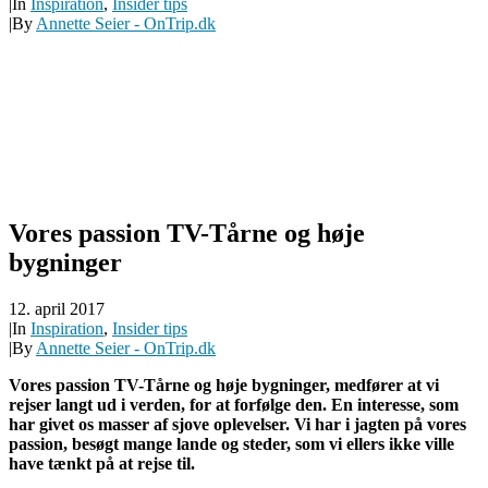
|
In
Inspiration
,
Insider tips
|
By
Annette Seier - OnTrip.dk
Vores passion TV-Tårne og høje
bygninger
12. april 2017
|
In
Inspiration
,
Insider tips
|
By
Annette Seier - OnTrip.dk
Vores passion TV-Tårne og høje bygninger, medfører at vi
rejser langt ud i verden, for at forfølge den. En interesse, som
har givet os masser af sjove oplevelser. Vi har i jagten på vores
passion, besøgt mange lande og steder, som vi ellers ikke ville
have tænkt på at rejse til.