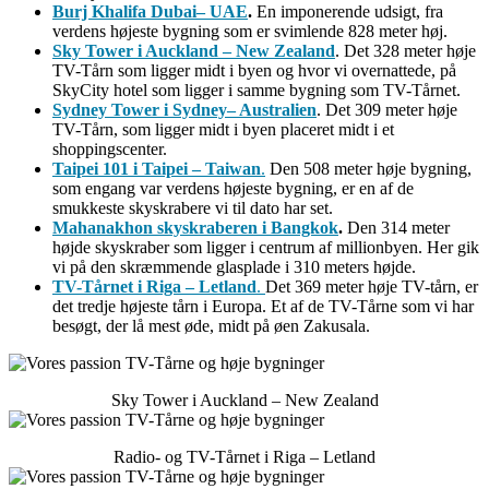
Burj Khalifa Dubai– UAE
.
En imponerende udsigt, fra
verdens højeste bygning som er svimlende 828 meter høj.
Sky Tower i Auckland – New Zealand
. Det 328 meter høje
TV-Tårn som ligger midt i byen og hvor vi overnattede, på
SkyCity hotel som ligger i samme bygning som TV-Tårnet.
Sydney Tower i Sydney– Australien
. Det 309 meter høje
TV-Tårn, som ligger midt i byen placeret midt i et
shoppingscenter.
Taipei 101 i Taipei – Taiwan
.
Den 508 meter høje bygning,
som engang var verdens højeste bygning, er en af de
smukkeste skyskrabere vi til dato har set.
Mahanakhon skyskraberen i Bangkok
.
Den 314 meter
højde skyskraber som ligger i centrum af millionbyen. Her gik
vi på den skræmmende glasplade i 310 meters højde.
TV-Tårnet i Riga – Letland
.
Det 369 meter høje TV-tårn, er
det tredje højeste tårn i Europa. Et af de TV-Tårne som vi har
besøgt, der lå mest øde, midt på øen Zakusala.
Sky Tower i Auckland – New Zealand
Radio- og TV-Tårnet i Riga – Letland