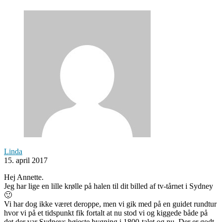
Linda
15. april 2017
Hej Annette.
Jeg har lige en lille krølle på halen til dit billed af tv-tårnet i Sydney
🙂
Vi har dog ikke været deroppe, men vi gik med på en guidet rundtur
hvor vi på et tidspunkt fik fortalt at nu stod vi og kiggede både på
det der var Sydneys højeste bygning i 1800-talet og nu. Der er godt