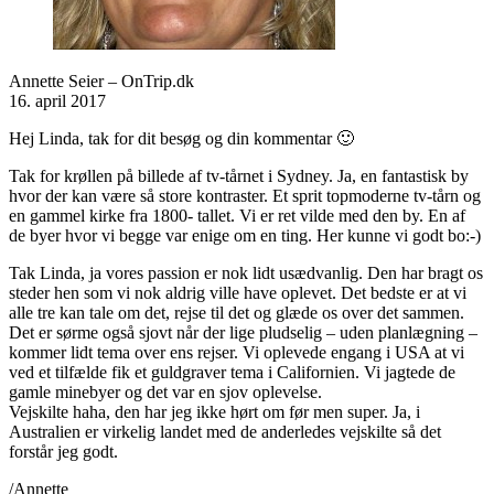
Annette Seier – OnTrip.dk
16. april 2017
Hej Linda, tak for dit besøg og din kommentar 🙂
Tak for krøllen på billede af tv-tårnet i Sydney. Ja, en fantastisk by
hvor der kan være så store kontraster. Et sprit topmoderne tv-tårn og
en gammel kirke fra 1800- tallet. Vi er ret vilde med den by. En af
de byer hvor vi begge var enige om en ting. Her kunne vi godt bo:-)
Tak Linda, ja vores passion er nok lidt usædvanlig. Den har bragt os
steder hen som vi nok aldrig ville have oplevet. Det bedste er at vi
alle tre kan tale om det, rejse til det og glæde os over det sammen.
Det er sørme også sjovt når der lige pludselig – uden planlægning –
kommer lidt tema over ens rejser. Vi oplevede engang i USA at vi
ved et tilfælde fik et guldgraver tema i Californien. Vi jagtede de
gamle minebyer og det var en sjov oplevelse.
Vejskilte haha, den har jeg ikke hørt om før men super. Ja, i
Australien er virkelig landet med de anderledes vejskilte så det
forstår jeg godt.
/Annette