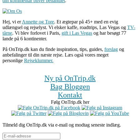
din kommentar bliver behandlet
.
Hej, vi er
Annette og Tore
. Et ægtepar på 45+ med en evig
udlængsel og rejselyst. Vi elsker kaffe, roadtrips, Las Vegas og
TV-
tårne
. Vi blev forlovet i Paris,
gift i Las Vegas
og har besøgt 77
lande på 6 kontinenter.
På OnTrip.dk kan du finde inspiration, tips, guides,
forslag
og
anbefalinger til din næste rejse. Læs også vores meget
personlige
Rejseklummer.
Ny på OnTrip.dk
Bag Bloggen
Kontakt
Følg OnTrip.dk her
Tilmeld dig OnTrip.dk via e-mail og modtag seneste indlæg.
E-