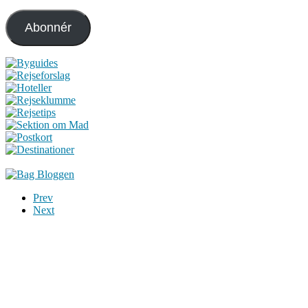
mail-
adresse
Abonnér
Prev
Next
Du er altid velkommen til at kontakte os:
– SoMe:
Facebook
,
Twitter
,
Instagram
– Mail: ontrip (a) outlook.com
Følg os på vores kommende rejser
Copyright OnTrip.dk – All rights reserved