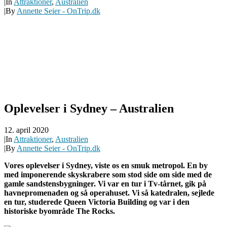
|
In
Attraktioner
,
Australien
|
By
Annette Seier - OnTrip.dk
Oplevelser i Sydney – Australien
12. april 2020
|
In
Attraktioner
,
Australien
|
By
Annette Seier - OnTrip.dk
Vores oplevelser i Sydney, viste os en smuk metropol. En by
med imponerende skyskrabere som stod side om side med de
gamle sandstensbygninger. Vi var en tur i Tv-tårnet, gik på
havnepromenaden og så operahuset. Vi så katedralen, sejlede
en tur, studerede Queen Victoria Building og var i den
historiske byområde The Rocks.