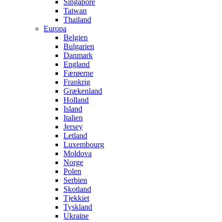
Singapore
Taiwan
Thailand
Europa
Belgien
Bulgarien
Danmark
England
Færøerne
Frankrig
Grækenland
Holland
Island
Italien
Jersey
Letland
Luxembourg
Moldova
Norge
Polen
Serbien
Skotland
Tjekkiet
Tyskland
Ukraine