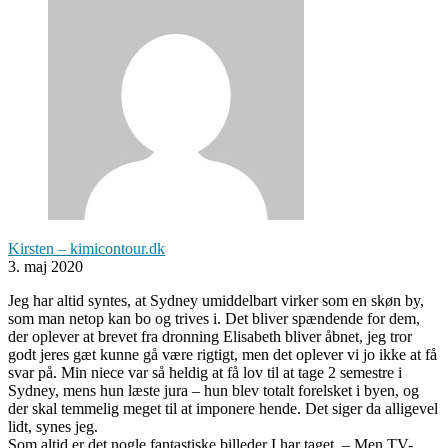
Kirsten – kimicontour.dk
3. maj 2020
Jeg har altid syntes, at Sydney umiddelbart virker som en skøn by,
som man netop kan bo og trives i. Det bliver spændende for dem,
der oplever at brevet fra dronning Elisabeth bliver åbnet, jeg tror
godt jeres gæt kunne gå være rigtigt, men det oplever vi jo ikke at få
svar på. Min niece var så heldig at få lov til at tage 2 semestre i
Sydney, mens hun læste jura – hun blev totalt forelsket i byen, og
der skal temmelig meget til at imponere hende. Det siger da alligevel
lidt, synes jeg.
Som altid er det nogle fantastiske billeder I har taget. – Men TV-