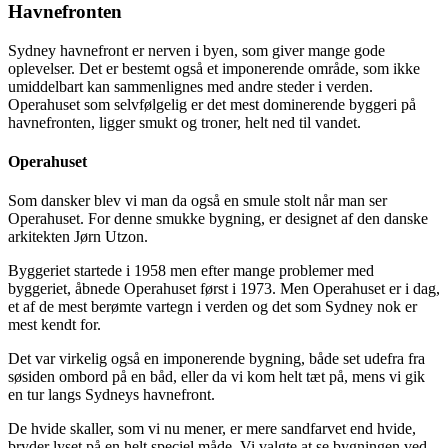
Havnefronten
Sydney havnefront er nerven i byen, som giver mange gode
oplevelser. Det er bestemt også et imponerende område, som ikke
umiddelbart kan sammenlignes med andre steder i verden.
Operahuset som selvfølgelig er det mest dominerende byggeri på
havnefronten, ligger smukt og troner, helt ned til vandet.
Operahuset
Som dansker blev vi man da også en smule stolt når man ser
Operahuset. For denne smukke bygning, er designet af den danske
arkitekten Jørn Utzon.
Byggeriet startede i 1958 men efter mange problemer med
byggeriet, åbnede Operahuset først i 1973. Men Operahuset er i dag,
et af de mest berømte vartegn i verden og det som Sydney nok er
mest kendt for.
Det var virkelig også en imponerende bygning, både set udefra fra
søsiden ombord på en båd, eller da vi kom helt tæt på, mens vi gik
en tur langs Sydneys havnefront.
De hvide skaller, som vi nu mener, er mere sandfarvet end hvide,
bryder lyset på en helt speciel måde. Vi valgte at se bygningen ved