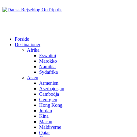
Forside
Destinationer
Afrika
Eswatini
Marokko
Namibia
Sydafrika
Asien
Armenien
Aserbajdsjan
Cambodja
Georgien
Hong Kong
Jordan
Kina
Macau
Maldiverne
Qatar