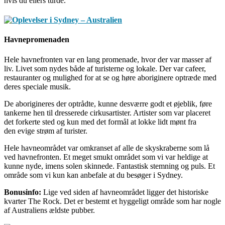
hvis du ellers turde.
Havnepromenaden
Hele havnefronten var en lang promenade, hvor der var masser af
liv. Livet som nydes både af turisterne og lokale. Der var cafeer,
restauranter og mulighed for at se og høre aboriginere optræde med
deres speciale musik.
De aborigineres der optrådte, kunne desværre godt et øjeblik, føre
tankerne hen til dresserede cirkusartister. Artister som var placeret
det forkerte sted og kun med det formål at lokke lidt mønt fra
den evige strøm af turister.
Hele havneområdet var omkranset af alle de skyskraberne som lå
ved havnefronten. Et meget smukt området som vi var heldige at
kunne nyde, imens solen skinnede. Fantastisk stemning og puls. Et
område som vi kun kan anbefale at du besøger i Sydney.
Bonusinfo:
Lige ved siden af havneområdet ligger det historiske
kvarter The Rock. Det er bestemt et hyggeligt område som har nogle
af Australiens ældste pubber.