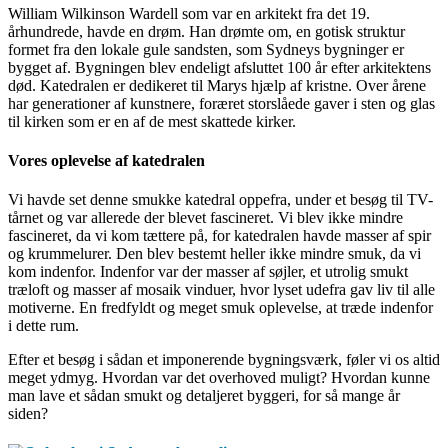
William Wilkinson Wardell som var en arkitekt fra det 19.
århundrede, havde en drøm. Han drømte om, en gotisk struktur
formet fra den lokale gule sandsten, som Sydneys bygninger er
bygget af. Bygningen blev endeligt afsluttet 100 år efter arkitektens
død. Katedralen er dedikeret til Marys hjælp af kristne. Over årene
har generationer af kunstnere, foræret storslåede gaver i sten og glas
til kirken som er en af de mest skattede kirker.
Vores oplevelse af katedralen
Vi havde set denne smukke katedral oppefra, under et besøg til TV-
tårnet og var allerede der blevet fascineret. Vi blev ikke mindre
fascineret, da vi kom tættere på, for katedralen havde masser af spir
og krummelurer. Den blev bestemt heller ikke mindre smuk, da vi
kom indenfor. Indenfor var der masser af søjler, et utrolig smukt
træloft og masser af mosaik vinduer, hvor lyset udefra gav liv til alle
motiverne. En fredfyldt og meget smuk oplevelse, at træde indenfor
i dette rum.
Efter et besøg i sådan et imponerende bygningsværk, føler vi os altid
meget ydmyg. Hvordan var det overhoved muligt? Hvordan kunne
man lave et sådan smukt og detaljeret byggeri, for så mange år
siden?