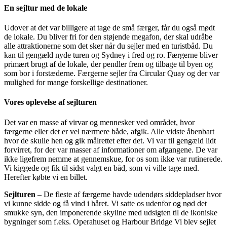
En sejltur med de lokale
Udover at det var billigere at tage de små færger, får du også mødt
de lokale. Du bliver fri for den støjende megafon, der skal udråbe
alle attraktionerne som det sker når du sejler med en turistbåd. Du
kan til gengæld nyde turen og Sydney i fred og ro. Færgerne bliver
primært brugt af de lokale, der pendler frem og tilbage til byen og
som bor i forstæderne. Færgerne sejler fra Circular Quay og der var
mulighed for mange forskellige destinationer.
Vores oplevelse af sejlturen
Det var en masse af virvar og mennesker ved området, hvor
færgerne eller det er vel nærmere både, afgik. Alle vidste åbenbart
hvor de skulle hen og gik målrettet efter det. Vi var til gengæld lidt
forvirret, for der var masser af informationer om afgangene. De var
ikke ligefrem nemme at gennemskue, for os som ikke var rutinerede.
Vi kiggede og fik til sidst valgt en båd, som vi ville tage med.
Herefter købte vi en billet.
Sejlturen
– De fleste af færgerne havde udendørs siddepladser hvor
vi kunne sidde og få vind i håret. Vi satte os udenfor og nød det
smukke syn, den imponerende skyline med udsigten til de ikoniske
bygninger som f.eks. Operahuset og Harbour Bridge Vi blev sejlet