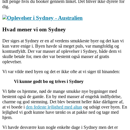
lidt penge hvis du booker gennem linket. Det bliver ikke dyrere for
dig.
Hvad mener vi om Sydney
Der siges at Sydney er en af verdens smukkeste byer og det kan vi
kun være enige i. Byen havde så meget puls, var mangfoldig og
kontrastfyldt. Der var masser af oplevelser i Sydney, både dem vi
skulle betale for, men der var bestemt også masser af gratis
oplevelser.
Vi var vilde med byen og det er ikke ofte at vi siger til hinanden:
Vi kunne godt bo og trives i Sydney
Vi følte os hjemme, nød de mange smukke nye bygninger med
bestemt også de gamle. En by med masser af engelsk indflydelse,
charme og god stemning. Det blev bestemt heller ikke dårligere af,
at vi boede i
den fedeste lejlighed med altan
og udsigt over byen. En
lejlighed vi godt kunne have tænkt os at pakke ned og tage med
hjem.
Vi havde desværre kun nogle enkelte dage i Sydney men det er