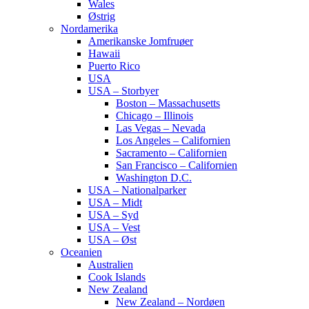
Wales
Østrig
Nordamerika
Amerikanske Jomfruøer
Hawaii
Puerto Rico
USA
USA – Storbyer
Boston – Massachusetts
Chicago – Illinois
Las Vegas – Nevada
Los Angeles – Californien
Sacramento – Californien
San Francisco – Californien
Washington D.C.
USA – Nationalparker
USA – Midt
USA – Syd
USA – Vest
USA – Øst
Oceanien
Australien
Cook Islands
New Zealand
New Zealand – Nordøen