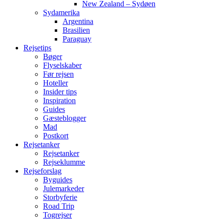
New Zealand – Sydøen
Sydamerika
Argentina
Brasilien
Paraguay
Rejsetips
Bøger
Flyselskaber
Før rejsen
Hoteller
Insider tips
Inspiration
Guides
Gæsteblogger
Mad
Postkort
Rejsetanker
Rejsetanker
Rejseklumme
Rejseforslag
Byguides
Julemarkeder
Storbyferie
Road Trip
Togrejser