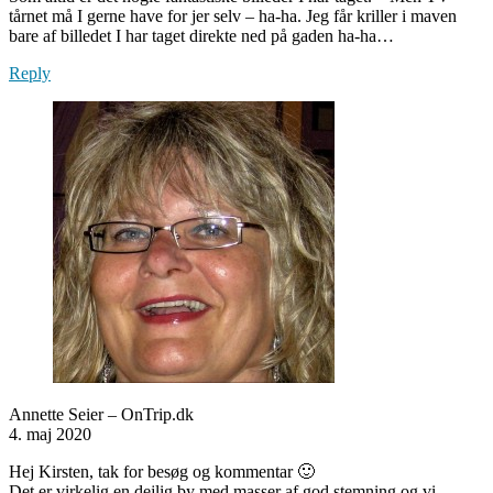
tårnet må I gerne have for jer selv – ha-ha. Jeg får kriller i maven
bare af billedet I har taget direkte ned på gaden ha-ha…
Reply
Annette Seier – OnTrip.dk
4. maj 2020
Hej Kirsten, tak for besøg og kommentar 🙂
Det er virkelig en dejlig by med masser af god stemning og vi