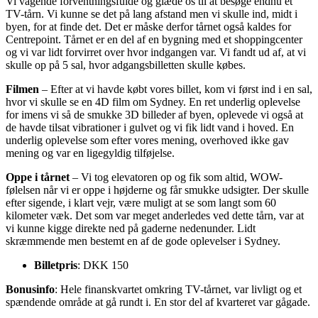
Vi vågende forventningsfulde og glæde os til at besøge endnu et
TV-tårn. Vi kunne se det på lang afstand men vi skulle ind, midt i
byen, for at finde det. Det er måske derfor tårnet også kaldes for
Centrepoint. Tårnet er en del af en bygning med et shoppingcenter
og vi var lidt forvirret over hvor indgangen var. Vi fandt ud af, at vi
skulle op på 5 sal, hvor adgangsbilletten skulle købes.
Filmen
– Efter at vi havde købt vores billet, kom vi først ind i en sal,
hvor vi skulle se en 4D film om Sydney. En ret underlig oplevelse
for imens vi så de smukke 3D billeder af byen, oplevede vi også at
de havde tilsat vibrationer i gulvet og vi fik lidt vand i hoved. En
underlig oplevelse som efter vores mening, overhoved ikke gav
mening og var en ligegyldig tilføjelse.
Oppe i tårnet
– Vi tog elevatoren op og fik som altid, WOW-
følelsen når vi er oppe i højderne og får smukke udsigter. Der skulle
efter sigende, i klart vejr, være muligt at se som langt som 60
kilometer væk. Det som var meget anderledes ved dette tårn, var at
vi kunne kigge direkte ned på gaderne nedenunder. Lidt
skræmmende men bestemt en af de gode oplevelser i Sydney.
Billetpris
: DKK 150
Bonusinfo
: Hele finanskvartet omkring TV-tårnet, var livligt og et
spændende område at gå rundt i. En stor del af kvarteret var gågade.