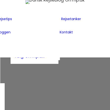
Flyselskaber
Før rejsen
Hoteller
Hvem er vi
ejsetips
Rejsetanker
Insider tips
Rejsetanker
Lande vi har
Inspiration
Rejseklum
besøgt
loggen
Kontakt
Guides
Samarbejde m
Bag Bloggen
Gæsteblogger
OnTrip.dk
Presse
Mad
Artikler og Awards
Postkort
Følg OnTrip.dk