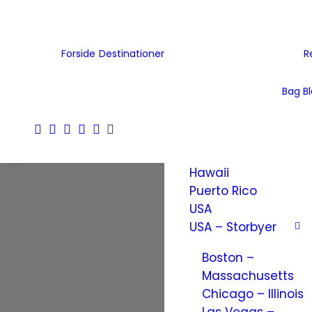
Tjekkiet
Tyskland
Ukraine
Forside
Destinationer
R
Wales
Østrig
Bag B
Nordamerika
Amerikanske
Jomfruøer
Hawaii
Puerto Rico
USA
USA – Storbyer
Boston –
Massachusetts
Chicago – Illinois