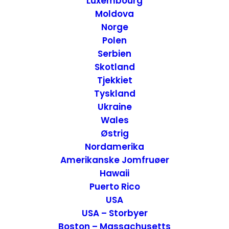
Luxembourg
tager dig med ud i verden.
Moldova
Norge
Polen
Serbien
Skotland
Tjekkiet
Tyskland
Ukraine
Wales
Østrig
Nordamerika
Amerikanske Jomfruøer
Hawaii
Puerto Rico
USA
Siden 2003 har vi rejst verden tyndt. Det
USA – Storbyer
har været alt fra en 4 måneder lang
Boston – Massachusetts