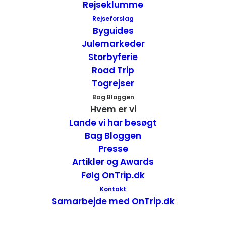
Rejseklumme
Rejseforslag
Byguides
Annette Seier Johansen
Facebook
–
X
Julemarkeder
Storbyferie
Skriver indlæggene på bloggen.
Road Trip
Har styr på økonomien.
Togrejser
Laver research til og på vores rejser.
Bag Bloggen
Har altid et forslag til en aktivitet.
Hvem er vi
Lande vi har besøgt
Har besøgt næsten
79 lande
og 6
Bag Bloggen
kontinenter.
Presse
Artikler og Awards
Følg OnTrip.dk
Kontakt
Tore Seier
Facebook
–
X
Samarbejde med OnTrip.dk
IT-nørd der holder OnTrip.dk i luften.