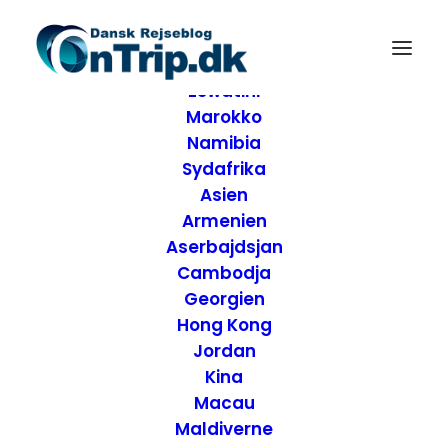
Forside
Destinationer
Afrika
Eswatini
Marokko
Namibia
Sydafrika
Asien
Armenien
Aserbajdsjan
Hvem er vi
Cambodja
Georgien
Hong Kong
Jordan
Kina
Macau
Maldiverne