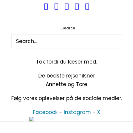
Altid styr på tidspunkter på vores rejser.
Tager de fleste billeder.
Styr på alle gadgets og teknikken.
Search
Besøgt
69 lande
og 6 kontinenter.
Tak fordi du læser med.
De bedste rejsehilsner
Annette og Tore
Følg vores oplevelser på de sociale medier.
Facebook
–
Instagram
–
X