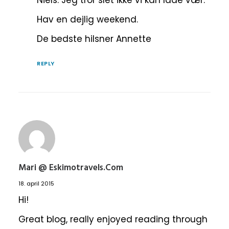
Niels. Jeg tror slet ikke vi kan lade vær.
Hav en dejlig weekend.
De bedste hilsner Annette
REPLY
Mari @ Eskimotravels.com
18. april 2015
Hi!
Great blog, really enjoyed reading through