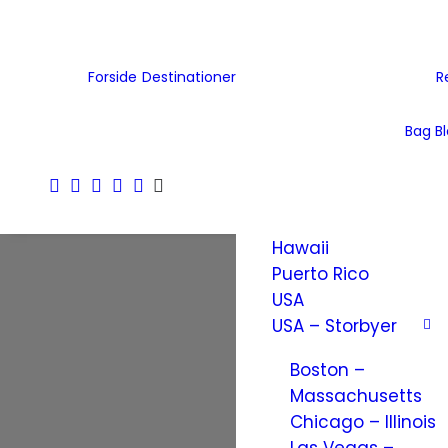
Tjekkiet
Tyskland
Ukraine
Forside
Destinationer
R
Wales
Østrig
Bag B
Nordamerika
Amerikanske
Jomfruøer
Hawaii
Puerto Rico
USA
USA – Storbyer
Boston –
Massachusetts
Chicago – Illinois