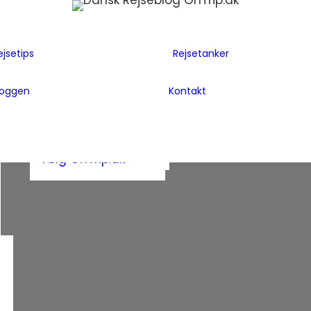
Flyselskaber
Før rejsen
Hoteller
Hvem er vi
ejsetips
Rejsetanker
Insider tips
Rejsetanker
Lande vi har
Inspiration
Rejseklum
besøgt
loggen
Kontakt
Guides
Samarbejde m
Bag Bloggen
Gæsteblogger
OnTrip.dk
Presse
Mad
Artikler og Awards
Postkort
Følg OnTrip.dk