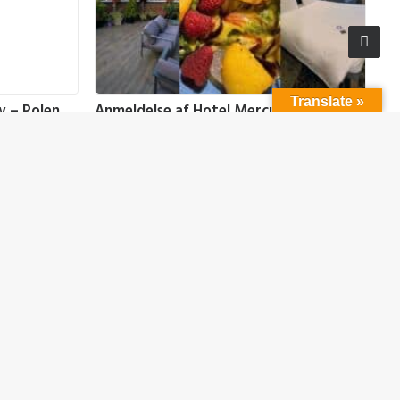
Translate »
w – Polen
Anmeldelse af Hotel Mercure Wroclaw
Centrum – Polen
Hoteller
Polen
22. januar 2025