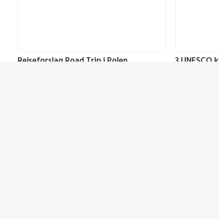
Rejseforslag Road Trip i Polen
3 UNESCO ki
Polen
,
Road Trip
Polen
Attr
14. april 2025
26. februar 2