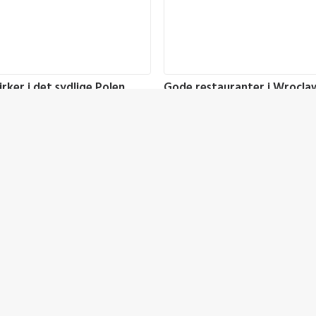
rker i det sydlige Polen
Gode restauranter i Wrocla
aktioner
Polen
Mad
025
5. februar 2025