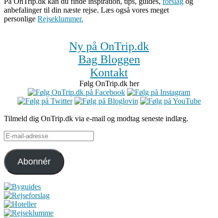
På OnTrip.dk kan du finde inspiration, tips, guides,
forslag
og
anbefalinger til din næste rejse. Læs også vores meget
personlige
Rejseklummer.
Ny på OnTrip.dk
Bag Bloggen
Kontakt
Følg OnTrip.dk her
Tilmeld dig OnTrip.dk via e-mail og modtag seneste indlæg.
E-
mail-
adresse
Abonnér