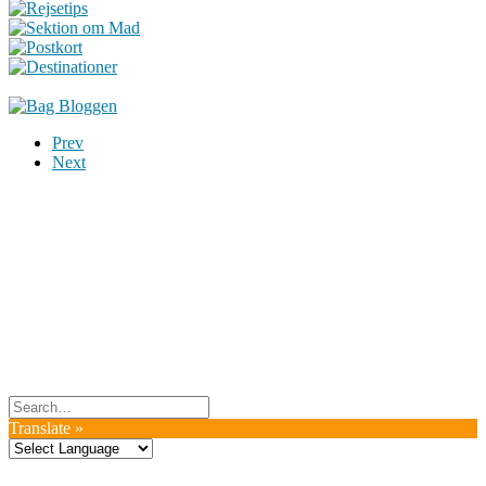
Prev
Next
Du er altid velkommen til at kontakte os:
– SoMe:
Facebook
,
Twitter
,
Instagram
– Mail: ontrip (a) outlook.com
Følg os på vores kommende rejser
Copyright OnTrip.dk – All rights reserved
Tekst og billeder må ikke gengives uden tilladelse.
Læs Privatlivspolitik
Translate »