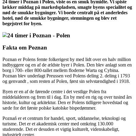
24 timer i Poznan i Polen, viste os en smuk bymidte. Vi spiste
lækker middag på markedspladsen, smagte byens specialitet og
nød de smukke bygninger. Vi boede centralt på et anderledes
hotel, nød de smukke bygninger, stemningen og blev ret
begejstret for byen.
Fakta om Poznan
Poznan er Polens femte folkerigest by med lidt over en halv million
indbyggere og en af de ældste byer i Polen. Den blev anlagt som en
borg i 700- eller 800-tallet mellem floderne Warta og Cybina.
Poznan blev underlagt Preussen ved Polens deling 2. deling i 1793
og genvandt , som resten af Polen, først sin selvstændighed i 1918.
Byen er en af de førende centre i det vestlige Polen fra
middelalderen og frem til i dag. En by med en rig og over tusind års
historie, kultur og arkitektur. Den er Polens tidligere hovedstad og
sæde for det første polske katolske bispedømmer.
Poznań er et centrum for handel, sport, uddannelse, teknologi og
turisme. Det er et akademisk center med omkring 130.000
studerende. Det er desuden et vigtig kulturelt, videnskabeligt,
industrielt center.