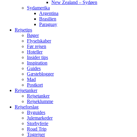
New Zealand – Sydøen
Sydamerika
Argentina
Brasilien
Paraguay
Rejsetips
Bøger
Flyselskaber
Før rejsen
Hoteller
Insider tips
Inspiration
Guides
Gæsteblogger
Mad
Postkort
Rejsetanker
Rejsetanker
Rejseklumme
Rejseforslag
Byguides
Julemarkeder
Storbyferie
Road Trip
Togrejser