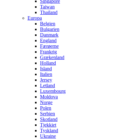
Singapore
Taiwan
Thailand
Europa
Belgien
Bulgarien
Danmark
England
Færøerne
Frankrig
Grækenland
Holland
Island
Italien
Jersey
Letland
Luxembourg
Moldova
Norge
Polen
Serbien
Skotland
Tjekkiet
Tyskland
Ukraine