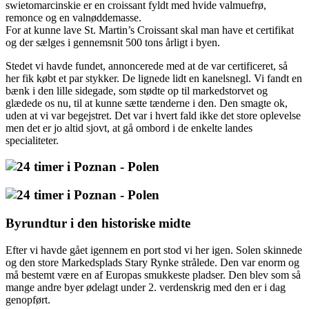
swietomarcinskie er en croissant fyldt med hvide valmuefrø,
remonce og en valnøddemasse.
For at kunne lave St. Martin’s Croissant skal man have et certifikat
og der sælges i gennemsnit 500 tons årligt i byen.
Stedet vi havde fundet, annoncerede med at de var certificeret, så
her fik købt et par stykker. De lignede lidt en kanelsnegl. Vi fandt en
bænk i den lille sidegade, som stødte op til markedstorvet og
glædede os nu, til at kunne sætte tænderne i den. Den smagte ok,
uden at vi var begejstret. Det var i hvert fald ikke det store oplevelse
men det er jo altid sjovt, at gå ombord i de enkelte landes
specialiteter.
Byrundtur i den historiske midte
Efter vi havde gået igennem en port stod vi her igen. Solen skinnede
og den store Markedsplads Stary Rynke strålede. Den var enorm og
må bestemt være en af Europas smukkeste pladser. Den blev som så
mange andre byer ødelagt under 2. verdenskrig med den er i dag
genopført.