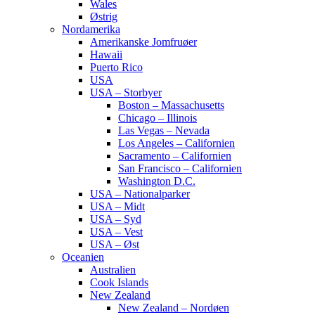
Wales
Østrig
Nordamerika
Amerikanske Jomfruøer
Hawaii
Puerto Rico
USA
USA – Storbyer
Boston – Massachusetts
Chicago – Illinois
Las Vegas – Nevada
Los Angeles – Californien
Sacramento – Californien
San Francisco – Californien
Washington D.C.
USA – Nationalparker
USA – Midt
USA – Syd
USA – Vest
USA – Øst
Oceanien
Australien
Cook Islands
New Zealand
New Zealand – Nordøen