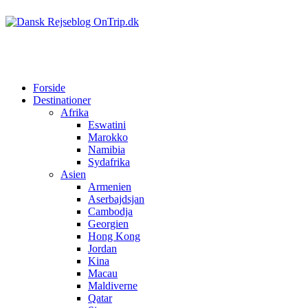
Forside
Destinationer
Afrika
Eswatini
Marokko
Namibia
Sydafrika
Asien
Armenien
Aserbajdsjan
Cambodja
Georgien
Hong Kong
Jordan
Kina
Macau
Maldiverne
Qatar