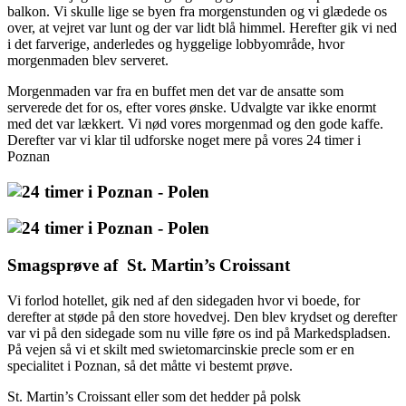
balkon. Vi skulle lige se byen fra morgenstunden og vi glædede os
over, at vejret var lunt og der var lidt blå himmel. Herefter gik vi ned
i det farverige, anderledes og hyggelige lobbyområde, hvor
morgenmaden blev serveret.
Morgenmaden var fra en buffet men det var de ansatte som
serverede det for os, efter vores ønske. Udvalgte var ikke enormt
med det var lækkert. Vi nød vores morgenmad og den gode kaffe.
Derefter var vi klar til udforske noget mere på vores 24 timer i
Poznan
Smagsprøve af St. Martin’s Croissant
Vi forlod hotellet, gik ned af den sidegaden hvor vi boede, for
derefter at støde på den store hovedvej. Den blev krydset og derefter
var vi på den sidegade som nu ville føre os ind på Markedspladsen.
På vejen så vi et skilt med swietomarcinskie precle som er en
specialitet i Poznan, så det måtte vi bestemt prøve.
St. Martin’s Croissant eller som det hedder på polsk