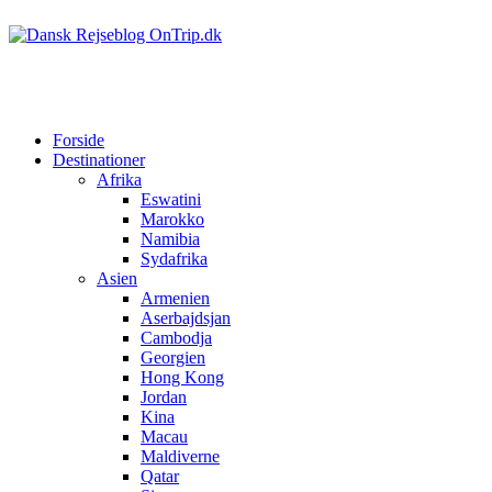
Forside
Destinationer
Afrika
Eswatini
Marokko
Namibia
Sydafrika
Asien
Armenien
Aserbajdsjan
Cambodja
Georgien
Hong Kong
Jordan
Kina
Macau
Maldiverne
Qatar