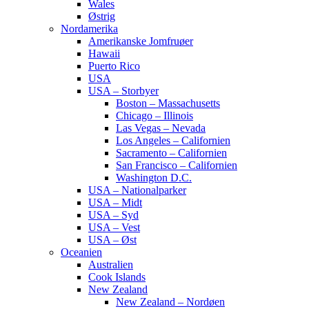
Wales
Østrig
Nordamerika
Amerikanske Jomfruøer
Hawaii
Puerto Rico
USA
USA – Storbyer
Boston – Massachusetts
Chicago – Illinois
Las Vegas – Nevada
Los Angeles – Californien
Sacramento – Californien
San Francisco – Californien
Washington D.C.
USA – Nationalparker
USA – Midt
USA – Syd
USA – Vest
USA – Øst
Oceanien
Australien
Cook Islands
New Zealand
New Zealand – Nordøen