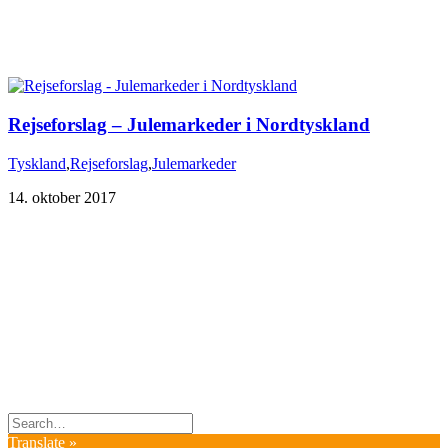
Rejseforslag – Julemarkeder i Nordtyskland
Tyskland
,
Rejseforslag
,
Julemarkeder
14. oktober 2017
Du er altid velkommen til at kontakte os:
– SoMe:
Facebook
,
Twitter
,
Instagram
– Mail: ontrip (a) outlook.com
Følg os på vores kommende rejser
Copyright OnTrip.dk – All rights reserved
Tekst og billeder må ikke gengives uden tilladelse.
Læs Privatlivspolitik
Translate »