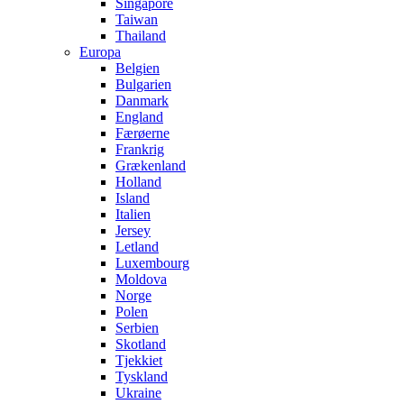
Singapore
Taiwan
Thailand
Europa
Belgien
Bulgarien
Danmark
England
Færøerne
Frankrig
Grækenland
Holland
Island
Italien
Jersey
Letland
Luxembourg
Moldova
Norge
Polen
Serbien
Skotland
Tjekkiet
Tyskland
Ukraine