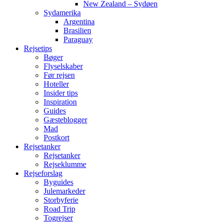
New Zealand – Sydøen
Sydamerika
Argentina
Brasilien
Paraguay
Rejsetips
Bøger
Flyselskaber
Før rejsen
Hoteller
Insider tips
Inspiration
Guides
Gæsteblogger
Mad
Postkort
Rejsetanker
Rejsetanker
Rejseklumme
Rejseforslag
Byguides
Julemarkeder
Storbyferie
Road Trip
Togrejser