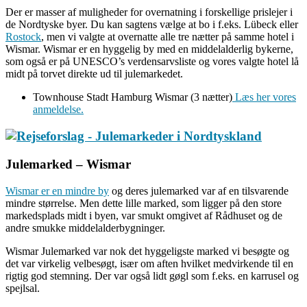
Der er masser af muligheder for overnatning i forskellige prislejer i
de Nordtyske byer. Du kan sagtens vælge at bo i f.eks. Lübeck eller
Rostock
, men vi valgte at overnatte alle tre nætter på samme hotel i
Wismar. Wismar er en hyggelig by med en middelalderlig bykerne,
som også er på UNESCO’s verdensarvsliste og vores valgte hotel lå
midt på torvet direkte ud til julemarkedet.
Townhouse Stadt Hamburg Wismar (3 nætter)
Læs her vores
anmeldelse.
Julemarked – Wismar
Wismar er en mindre by
og deres julemarked var af en tilsvarende
mindre størrelse. Men dette lille marked, som ligger på den store
markedsplads midt i byen, var smukt omgivet af Rådhuset og de
andre smukke middelalderbygninger.
Wismar Julemarked var nok det hyggeligste marked vi besøgte og
det var virkelig velbesøgt, især om aften hvilket medvirkende til en
rigtig god stemning. Der var også lidt gøgl som f.eks. en karrusel og
spejlsal.