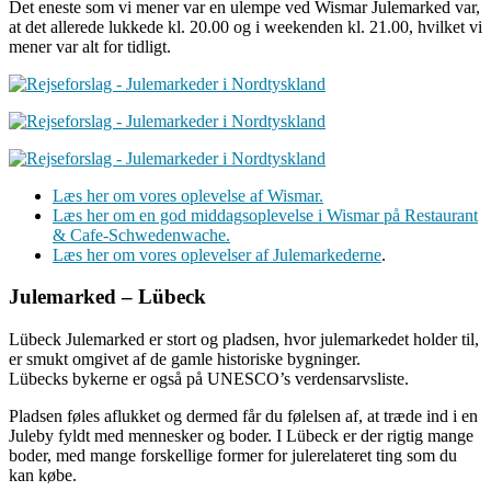
Det eneste som vi mener var en ulempe ved Wismar Julemarked var,
at det allerede lukkede kl. 20.00 og i weekenden kl. 21.00, hvilket vi
mener var alt for tidligt.
Læs her om vores oplevelse af Wismar.
Læs her om en god middagsoplevelse i Wismar på Restaurant
& Cafe-Schwedenwache.
Læs her om vores oplevelser af Julemarkederne
.
Julemarked – Lübeck
Lübeck Julemarked er stort og pladsen, hvor julemarkedet holder til,
er smukt omgivet af de gamle historiske bygninger.
Lübecks bykerne er også på UNESCO’s verdensarvsliste.
Pladsen føles aflukket og dermed får du følelsen af, at træde ind i en
Juleby fyldt med mennesker og boder. I Lübeck er der rigtig mange
boder, med mange forskellige former for julerelateret ting som du
kan købe.