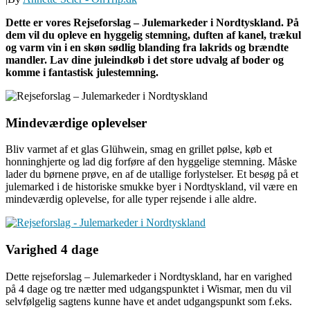
Dette er vores Rejseforslag – Julemarkeder i Nordtyskland. På
dem vil du opleve en hyggelig stemning, duften af kanel, trækul
og varm vin i en skøn sødlig blanding fra lakrids og brændte
mandler. Lav dine juleindkøb i det store udvalg af boder og
komme i fantastisk julestemning.
Mindeværdige oplevelser
Bliv varmet af et glas Glühwein, smag en grillet pølse, køb et
honninghjerte og lad dig forføre af den hyggelige stemning. Måske
lader du børnene prøve, en af de utallige forlystelser. Et besøg på et
julemarked i de historiske smukke byer i Nordtyskland, vil være en
mindeværdig oplevelse, for alle typer rejsende i alle aldre.
Varighed 4 dage
Dette rejseforslag – Julemarkeder i Nordtyskland, har en varighed
på 4 dage og tre nætter med udgangspunktet i Wismar, men du vil
selvfølgelig sagtens kunne have et andet udgangspunkt som f.eks.