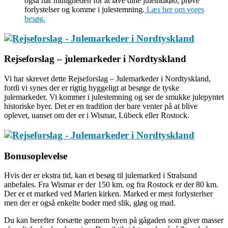
også har muligheden for at lave dine juleindkøb, prøve
forlystelser og komme i julestemning.
Læs her om vores
besøg.
Rejseforslag – julemarkeder i Nordtyskland
Vi har skrevet dette Rejseforslag – Julemarkeder i Nordtyskland,
fordi vi synes der er rigtig hyggeligt at besøge de tyske
julemarkeder. Vi kommer i julestemning og ser de smukke julepyntet
historiske byer. Det er en tradition der bare venter på at blive
oplevet, uanset om der er i Wismar, Lübeck eller Rostock.
Bonusoplevelse
Hvis der er ekstra tid, kan et besøg til julemarked i Stralsund
anbefales. Fra Wismar er der 150 km. og fra Rostock er der 80 km.
Der er et marked ved Marien kirken. Marked er mest forlysterlser
men der er også enkelte boder med slik, gløg og mad.
Du kan herefter forsætte gennem byen på gågaden som giver masser