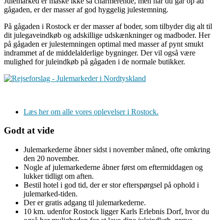
Julemarked er måske ikke så charmerende, men når du går op ad
gågaden, er der masser af god hyggelig julestemning.
På gågaden i Rostock er der masser af boder, som tilbyder dig alt til
dit julegaveindkøb og adskillige udskænkninger og madboder. Her
på gågaden er julestemningen optimal med masser af pynt smukt
indrammet af de middelalderlige bygninger. Der vil også være
mulighed for juleindkøb på gågaden i de normale butikker.
Læs her om alle vores oplevelser i Rostock.
Godt at vide
Julemarkederne åbner sidst i november måned, ofte omkring
den 20 november.
Nogle af julemarkederne åbner først om eftermiddagen og
lukker tidligt om aften.
Bestil hotel i god tid, der er stor efterspørgsel på ophold i
julemarked-tiden.
Der er gratis adgang til julemarkederne.
10 km. udenfor Rostock ligger Karls Erlebnis Dorf, hvor du