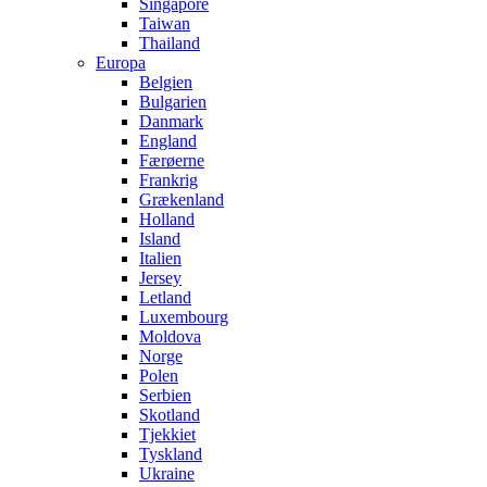
Singapore
Taiwan
Thailand
Europa
Belgien
Bulgarien
Danmark
England
Færøerne
Frankrig
Grækenland
Holland
Island
Italien
Jersey
Letland
Luxembourg
Moldova
Norge
Polen
Serbien
Skotland
Tjekkiet
Tyskland
Ukraine