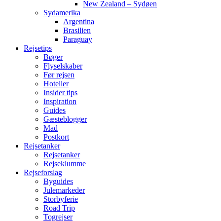
New Zealand – Sydøen
Sydamerika
Argentina
Brasilien
Paraguay
Rejsetips
Bøger
Flyselskaber
Før rejsen
Hoteller
Insider tips
Inspiration
Guides
Gæsteblogger
Mad
Postkort
Rejsetanker
Rejsetanker
Rejseklumme
Rejseforslag
Byguides
Julemarkeder
Storbyferie
Road Trip
Togrejser