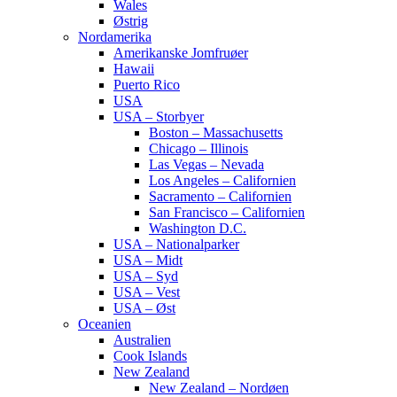
Wales
Østrig
Nordamerika
Amerikanske Jomfruøer
Hawaii
Puerto Rico
USA
USA – Storbyer
Boston – Massachusetts
Chicago – Illinois
Las Vegas – Nevada
Los Angeles – Californien
Sacramento – Californien
San Francisco – Californien
Washington D.C.
USA – Nationalparker
USA – Midt
USA – Syd
USA – Vest
USA – Øst
Oceanien
Australien
Cook Islands
New Zealand
New Zealand – Nordøen