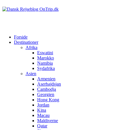
Forside
Destinationer
Afrika
Eswatini
Marokko
Namibia
Sydafrika
Asien
Armenien
Aserbajdsjan
Cambodja
Georgien
Hong Kong
Jordan
Kina
Macau
Maldiverne
Qatar