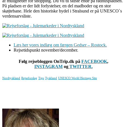
af muligheder for shopping. Du vil til sidste ende på rådhuspladsen.
På pladsen er der lidt forlystelser, en del madboder og en stor
skøjtebane. Hele den historiske bydel i Stralsund er på UNESCO`s
verdensarvsliste.
Læs her vores indlæg om færgen Gedser – Rostock.
Rejsetidspunkt november/december.
Følg rejsebloggen OnTrip.dk på
FACEBOOK
,
INSTAGRAM
og
TWITTER.
Nordtyskland
Rejseforslag
Tips
Tyskland
UNESCO World Heritage Site