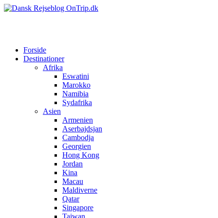
Forside
Destinationer
Afrika
Eswatini
Marokko
Namibia
Sydafrika
Asien
Armenien
Aserbajdsjan
Cambodja
Georgien
Hong Kong
Jordan
Kina
Macau
Maldiverne
Qatar
Singapore
Taiwan