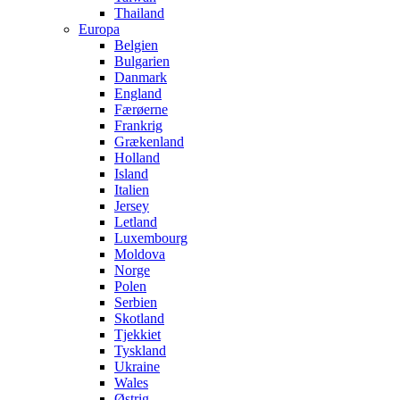
Thailand
Europa
Belgien
Bulgarien
Danmark
England
Færøerne
Frankrig
Grækenland
Holland
Island
Italien
Jersey
Letland
Luxembourg
Moldova
Norge
Polen
Serbien
Skotland
Tjekkiet
Tyskland
Ukraine
Wales
Østrig