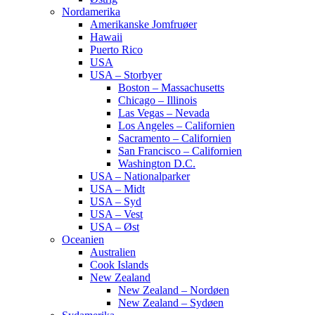
Nordamerika
Amerikanske Jomfruøer
Hawaii
Puerto Rico
USA
USA – Storbyer
Boston – Massachusetts
Chicago – Illinois
Las Vegas – Nevada
Los Angeles – Californien
Sacramento – Californien
San Francisco – Californien
Washington D.C.
USA – Nationalparker
USA – Midt
USA – Syd
USA – Vest
USA – Øst
Oceanien
Australien
Cook Islands
New Zealand
New Zealand – Nordøen
New Zealand – Sydøen