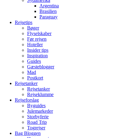
Sydamerika
Argentina
Brasilien
Paraguay
Rejsetips
Bøger
Flyselskaber
Før rejsen
Hoteller
Insider tips
Inspiration
Guides
Gæsteblogger
Mad
Postkort
Rejsetanker
Rejsetanker
Rejseklumme
Rejseforslag
Byguides
Julemarkeder
Storbyferie
Road Trip
Togrejser
Bag Bloggen