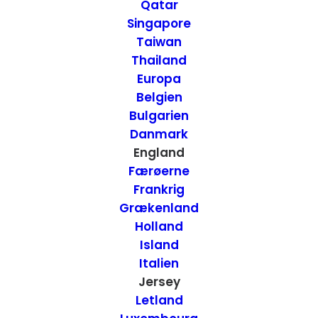
til Jersey
Qatar
Singapore
Taiwan
11. DECEMBER 2023
|
IN
ATTRAKTIONER
,
ENGLAND
,
JERSEY
|
BY
Thailand
ANNETTE SEIER - ONTRIP.DK
Europa
Belgien
Bulgarien
Danmark
England
Færøerne
Frankrig
Grækenland
Holland
Island
Italien
Jersey
Letland