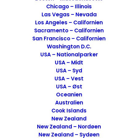
Chicago – Illinois
Bestilling af billetter til Færgen fra
Las Vegas – Nevada
England til Jersey
Los Angeles – Californien
Sacramento – Californien
Vi havde hjemmefra købt vores
San Francisco – Californien
færgebillet. Vi havde udfyldt div. omkring
Washington D.C.
vores bil (mærke og nummerplade) og
USA – Nationalparker
vores navne. Derefter fik vi en mail, at vi et
USA – Midt
USA – Syd
par dage inden sejllasen, ville vi modtage
USA – Vest
vores boarding kort.
USA – Øst
Oceanien
Fartplanen
Australien
Cook Islands
Vi havde valgt at bestille færgebilletten i
New Zealand
god tid, fordi derfra hvor vi ville sejle fra,
New Zealand – Nordøen
var der kun en daglig afgang og færgen
New Zealand – Sydøen