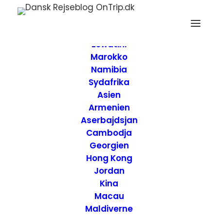
Forside
Destinationer
Afrika
Eswatini
Marokko
Namibia
Sydafrika
Asien
Armenien
Aserbajdsjan
Cambodja
Georgien
Hong Kong
Jordan
Kina
Macau
Færgen fra England
Maldiverne