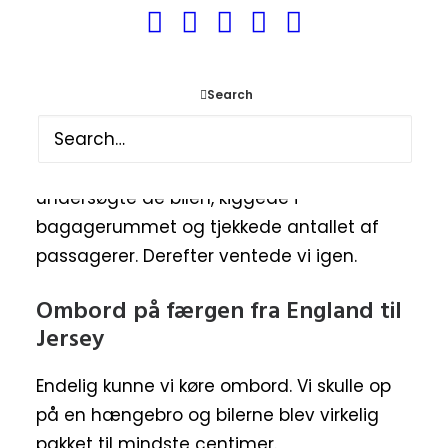
Vi kørte ned i havneområdet og fandt ud
af hvor færgen fra England til Jersey
sejlede. Vi viste vores boardingkort, pas og
Search
fik anvist en række hvor vi skulle køre hen
og vente. Efter noget tid blev vi kaldt frem
og kom til et sikkerhedsområde. Her
undersøgte de bilen, kiggede i
bagagerummet og tjekkede antallet af
passagerer. Derefter ventede vi igen.
Ombord på færgen fra England til
Jersey
Endelig kunne vi køre ombord. Vi skulle op
på en hængebro og bilerne blev virkelig
pakket til mindste centimer.