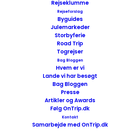
Rejseklumme
og skulle køre til Poole og det ville tage en
Rejseforslag
halv time.
Byguides
Julemarkeder
Vi fik dog lige lidt morgenmad på vores
Storbyferie
hotel inden vi kørte mod færgelejet.
Road Trip
Togrejser
Bag Bloggen
Hvem er vi
Lande vi har besøgt
Bag Bloggen
Ankomsten til Poole
Presse
Artikler og Awards
Poole er faktisk den største naturlige havn i
Følg OnTrip.dk
Europa og det var bl.a. også herfra, at man
Kontakt
på D-Dagen (invasionen i Normadiet)
Samarbejde med OnTrip.dk
afskibede enorme invasionsstyrker fra.