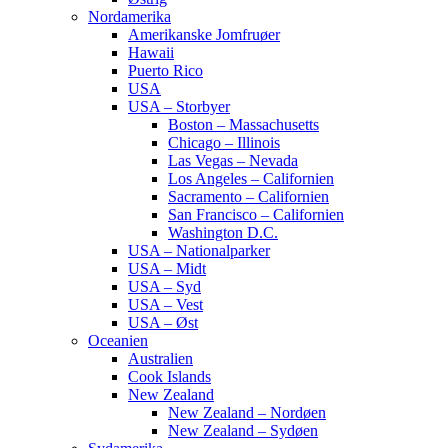
Nordamerika
Amerikanske Jomfruøer
Hawaii
Puerto Rico
USA
USA – Storbyer
Boston – Massachusetts
Chicago – Illinois
Las Vegas – Nevada
Los Angeles – Californien
Sacramento – Californien
San Francisco – Californien
Washington D.C.
USA – Nationalparker
USA – Midt
USA – Syd
USA – Vest
USA – Øst
Oceanien
Australien
Cook Islands
New Zealand
New Zealand – Nordøen
New Zealand – Sydøen