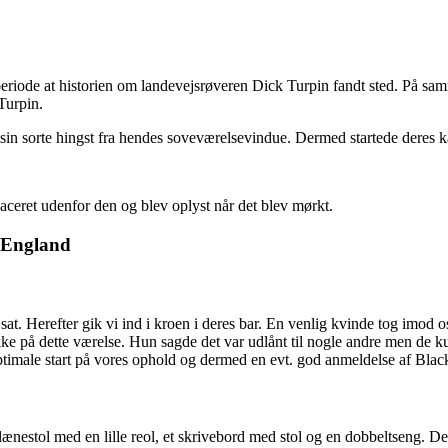
n periode at historien om landevejsrøveren Dick Turpin fandt sted. På
Turpin.
å sin sorte hingst fra hendes soveværelsevindue. Dermed startede deres 
ceret udenfor den og blev oplyst når det blev mørkt.
at. Herefter gik vi ind i kroen i deres bar. En venlig kvinde tog imod os
 ikke på dette værelse. Hun sagde det var udlånt til nogle andre men de k
 optimale start på vores ophold og dermed en evt. god anmeldelse af Blac
nestol med en lille reol, et skrivebord med stol og en dobbeltseng. 