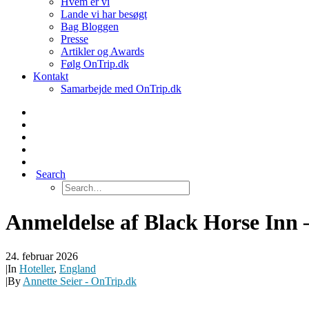
Hvem er vi
Lande vi har besøgt
Bag Bloggen
Presse
Artikler og Awards
Følg OnTrip.dk
Kontakt
Samarbejde med OnTrip.dk
Search
Anmeldelse af Black Horse Inn
24. februar 2026
|
In
Hoteller
,
England
|
By
Annette Seier - OnTrip.dk