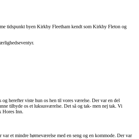
 samme tidspunkt byen Kirkby Fleetham kendt som Kirkby Fleton og
kærlighedseventyr.
 og herefter viste hun os hen til vores værelse. Der var en del
unne tilbyde os et luksusværelse. Det så og tak- men nej tak. Vi
k Hores Inn.
Der var et mindre børneværelse med en seng og en kommode. Der var