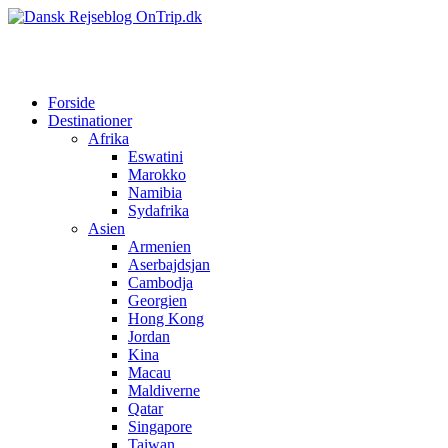
Forside
Destinationer
Afrika
Eswatini
Marokko
Namibia
Sydafrika
Asien
Armenien
Aserbajdsjan
Cambodja
Georgien
Hong Kong
Jordan
Kina
Macau
Maldiverne
Qatar
Singapore
Taiwan