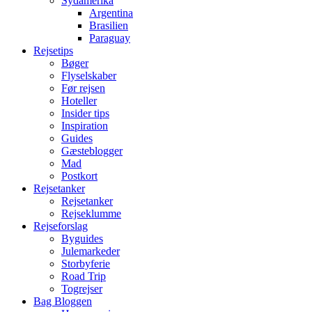
Sydamerika
Argentina
Brasilien
Paraguay
Rejsetips
Bøger
Flyselskaber
Før rejsen
Hoteller
Insider tips
Inspiration
Guides
Gæsteblogger
Mad
Postkort
Rejsetanker
Rejsetanker
Rejseklumme
Rejseforslag
Byguides
Julemarkeder
Storbyferie
Road Trip
Togrejser
Bag Bloggen