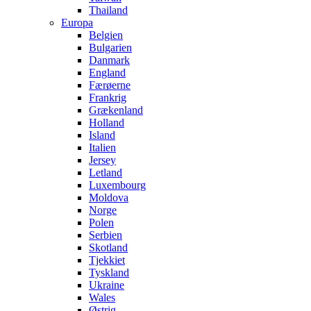
Thailand
Europa
Belgien
Bulgarien
Danmark
England
Færøerne
Frankrig
Grækenland
Holland
Island
Italien
Jersey
Letland
Luxembourg
Moldova
Norge
Polen
Serbien
Skotland
Tjekkiet
Tyskland
Ukraine
Wales
Østrig