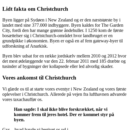
Lidt fakta om Christchurch
Byen ligger på Sydøen i New Zealand og er den næststørste by i
landet med sine 377.000 indbyggere. Byen kaldes for The Garden
City, fordi den har mange grønne åndehuller. I 1250 kom de første
bosættelser sig i Christchurch-området hvor landbruget er en
grundpikke i økonomien. Byen er også en af fem gateway-byer til
udforskning af Anarkisk.
Byen blev udsat for en række jordskælv mellem 2010 og 2012 hvor
det mest ødelæggende var den 22. februar 2011 med 185 dræbte og
tusinder af bygninger der kollapsede eller led alvorlig skader.
Vores ankomst til Christchurch
Vi glæde os til at starte vores eventyr i New Zealand og vores første
oplevelser i Christchurch. Allerede på vejen fra lufthavnen advarede
vores taxachauffør os.
Han sagde: I skal ikke blive forskrækket, når vi
kommer frem til jeres hotel. Der er kommet styr på
byen.
Gys – hvad havde vi begivet os ud i.