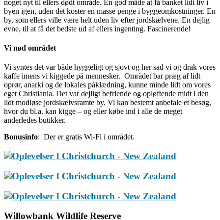
noget nyt til ellers dødt område. En god måde at få banket lidt liv i
byen igen, uden det koster en masse penge i byggeomkostninger. En
by, som ellers ville være helt uden liv efter jordskælvene. En dejlig
evne, til at få det bedste ud af ellers ingenting. Fascinerende!
Vi nød området
Vi syntes det var både hyggeligt og sjovt og her sad vi og drak vores
kaffe imens vi kiggede på mennesker. Området bar præg af lidt
oprør, anarki og de lokales påklædning, kunne minde lidt om vores
eget Christiania. Det var dejligt befriende og opløftende midt i den
lidt modløse jordskælvsramte by. Vi kan bestemt anbefale et besøg,
hvor du bl.a. kan kigge – og eller købe ind i alle de meget
anderledes butikker.
Bonusinfo
: Der er gratis Wi-Fi i området.
Willowbank Wildlife Reserve