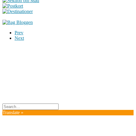
Prev
Next
Du er altid velkommen til at kontakte os:
– SoMe:
Facebook
,
Twitter
,
Instagram
– Mail: ontrip (a) outlook.com
Følg os på vores kommende rejser
Copyright OnTrip.dk – All rights reserved
Tekst og billeder må ikke gengives uden tilladelse.
Læs Privatlivspolitik
Translate »