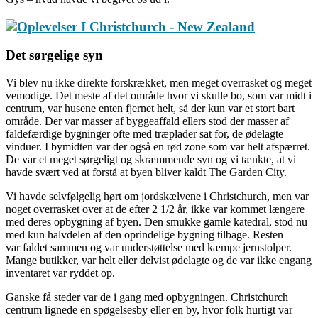
Det sørgelige syn
Vi blev nu ikke direkte forskrækket, men meget overrasket og meget
vemodige. Det meste af det område hvor vi skulle bo, som var midt i
centrum, var husene enten fjernet helt, så der kun var et stort bart
område. Der var masser af byggeaffald ellers stod der masser af
faldefærdige bygninger ofte med træplader sat for, de ødelagte
vinduer. I bymidten var der også en rød zone som var helt afspærret.
De var et meget sørgeligt og skræmmende syn og vi tænkte, at vi
havde svært ved at forstå at byen bliver kaldt The Garden City.
Vi havde selvfølgelig hørt om jordskælvene i Christchurch, men var
noget overrasket over at de efter 2 1/2 år, ikke var kommet længere
med deres opbygning af byen. Den smukke gamle katedral, stod nu
med kun halvdelen af den oprindelige bygning tilbage. Resten
var faldet sammen og var understøttelse med kæmpe jernstolper.
Mange butikker, var helt eller delvist ødelagte og de var ikke engang
inventaret var ryddet op.
Ganske få steder var de i gang med opbygningen. Christchurch
centrum lignede en spøgelsesby eller en by, hvor folk hurtigt var