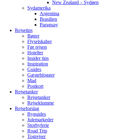
New Zealand – Sydøen
Sydamerika
Argentina
Brasilien
Paraguay
Rejsetips
Bøger
Flyselskaber
Før rejsen
Hoteller
Insider tips
Inspiration
Guides
Gæsteblogger
Mad
Postkort
Rejsetanker
Rejsetanker
Rejseklumme
Rejseforslag
Byguides
Julemarkeder
Storbyferie
Road Trip
Togrejser