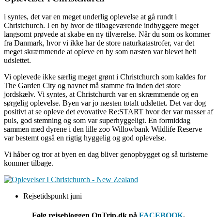
i syntes, det var en meget underlig oplevelse at gå rundt i
Christchurch. I en by hvor de tilbageværende indbyggere meget
langsomt prøvede at skabe en ny tilværelse. Når du som os kommer
fra Danmark, hvor vi ikke har de store naturkatastrofer, var det
meget skræmmende at opleve en by som næsten var blevet helt
udslettet.
Vi oplevede ikke særlig meget grønt i Christchurch som kaldes for
The Garden City og navnet må stamme fra inden det store
jordskælv. Vi syntes, at Christchurch var en skræmmende og en
sørgelig oplevelse. Byen var jo næsten totalt udslettet. Det var dog
positivt at se opleve det evovative Re:START hvor der var masser af
puls, god stemning og som var superhyggeligt. En formiddag
sammen med dyrene i den lille zoo Willowbank Wildlife Reserve
var bestemt også en rigtig hyggelig og god oplevelse.
Vi håber og tror at byen en dag bliver genopbygget og så turisterne
kommer tilbage.
Rejsetidspunkt juni
Følg rejsebloggen OnTrip.dk på
FACEBOOK
,