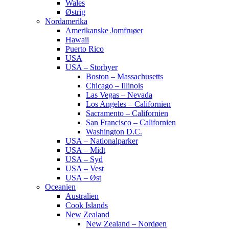
Wales
Østrig
Nordamerika
Amerikanske Jomfruøer
Hawaii
Puerto Rico
USA
USA – Storbyer
Boston – Massachusetts
Chicago – Illinois
Las Vegas – Nevada
Los Angeles – Californien
Sacramento – Californien
San Francisco – Californien
Washington D.C.
USA – Nationalparker
USA – Midt
USA – Syd
USA – Vest
USA – Øst
Oceanien
Australien
Cook Islands
New Zealand
New Zealand – Nordøen