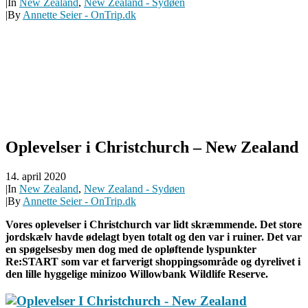
|
In
New Zealand
,
New Zealand - Sydøen
|
By
Annette Seier - OnTrip.dk
Oplevelser i Christchurch – New Zealand
14. april 2020
|
In
New Zealand
,
New Zealand - Sydøen
|
By
Annette Seier - OnTrip.dk
Vores oplevelser i Christchurch var lidt skræmmende. Det store
jordskælv havde ødelagt byen totalt og den var i ruiner. Det var
en spøgelsesby men dog med de opløftende lyspunkter
Re:START som var et farverigt shoppingsområde og dyrelivet i
den lille hyggelige minizoo Willowbank Wildlife Reserve.