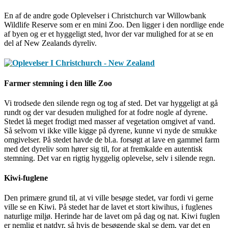
En af de andre gode Oplevelser i Christchurch var Willowbank
Wildlife Reserve som er en mini Zoo. Den ligger i den nordlige ende
af byen og er et hyggeligt sted, hvor der var mulighed for at se en
del af New Zealands dyreliv.
Farmer stemning i den lille Zoo
Vi trodsede den silende regn og tog af sted. Det var hyggeligt at gå
rundt og der var desuden mulighed for at fodre nogle af dyrene.
Stedet lå meget frodigt med masser af vegetation omgivet af vand.
Så selvom vi ikke ville kigge på dyrene, kunne vi nyde de smukke
omgivelser. På stedet havde de bl.a. forsøgt at lave en gammel farm
med det dyreliv som hører sig til, for at fremkalde en autentisk
stemning. Det var en rigtig hyggelig oplevelse, selv i silende regn.
Kiwi-fuglene
Den primære grund til, at vi ville besøge stedet, var fordi vi gerne
ville se en Kiwi. På stedet har de lavet et stort kiwihus, i fuglenes
naturlige miljø. Herinde har de lavet om på dag og nat. Kiwi fuglen
er nemlig et natdyr, så hvis de besøgende skal se dem, var det en