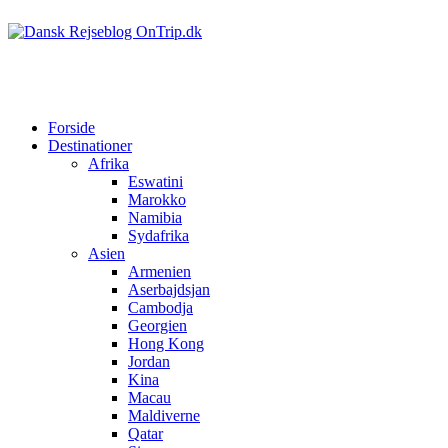
Forside
Destinationer
Afrika
Eswatini
Marokko
Namibia
Sydafrika
Asien
Armenien
Aserbajdsjan
Cambodja
Georgien
Hong Kong
Jordan
Kina
Macau
Maldiverne
Qatar