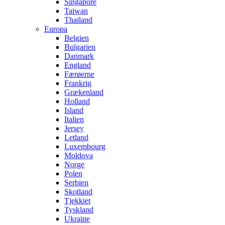
Singapore
Taiwan
Thailand
Europa
Belgien
Bulgarien
Danmark
England
Færøerne
Frankrig
Grækenland
Holland
Island
Italien
Jersey
Letland
Luxembourg
Moldova
Norge
Polen
Serbien
Skotland
Tjekkiet
Tyskland
Ukraine