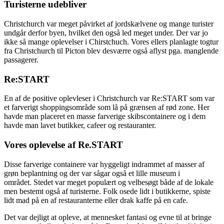
Turisterne udebliver
Christchurch var meget påvirket af jordskælvene og mange turister
undgår derfor byen, hvilket den også led meget under. Der var jo
ikke så mange oplevelser i Chirstchuch. Vores ellers planlagte togtur
fra Christchurch til Picton blev desværre også aflyst pga. manglende
passagerer.
Re:START
En af de positive oplevleser i Christchurch var Re:START som var
et farverigt shoppingsområde som lå på grænsen af rød zone. Her
havde man placeret en masse farverige skibscontainere og i dem
havde man lavet butikker, cafeer og restauranter.
Vores oplevelse af Re.START
Disse farverige containere var hyggeligt indrammet af masser af
grøn beplantning og der var sågar også et lille museum i
området. Stedet var meget populært og velbesøgt både af de lokale
men bestemt også af turisterne. Folk osede lidt i butikkerne, spiste
lidt mad på en af restauranterne eller drak kaffe på en cafe.
Det var dejligt at opleve, at mennesket fantasi og evne til at bringe