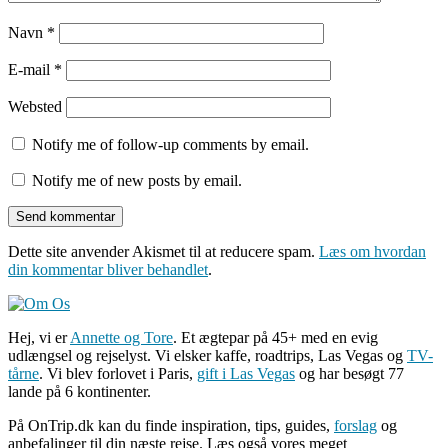
Navn
*
E-mail
*
Websted
Notify me of follow-up comments by email.
Notify me of new posts by email.
Dette site anvender Akismet til at reducere spam.
Læs om hvordan
din kommentar bliver behandlet
.
Hej, vi er
Annette og Tore
. Et ægtepar på 45+ med en evig
udlængsel og rejselyst. Vi elsker kaffe, roadtrips, Las Vegas og
TV-
tårne
. Vi blev forlovet i Paris,
gift i Las Vegas
og har besøgt 77
lande på 6 kontinenter.
På OnTrip.dk kan du finde inspiration, tips, guides,
forslag
og
anbefalinger til din næste rejse. Læs også vores meget