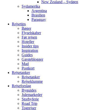
New Zealand – Sydøen
Sydamerika
Argentina
Brasilien
Paraguay
Rejsetips
Bøger
Flyselskaber
Før rejsen
Hoteller
Insider tips
Inspiration
Guides
Gæsteblogger
Mad
Postkort
Rejsetanker
Rejsetanker
Rejseklumme
Rejseforslag
Byguides
Julemarkeder
Storbyferie
Road Trip
Togrejser