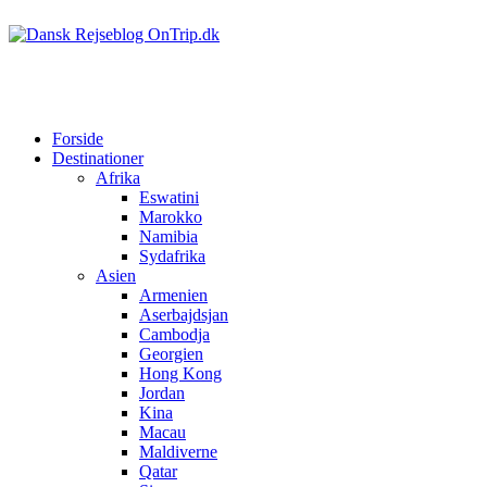
Forside
Destinationer
Afrika
Eswatini
Marokko
Namibia
Sydafrika
Asien
Armenien
Aserbajdsjan
Cambodja
Georgien
Hong Kong
Jordan
Kina
Macau
Maldiverne
Qatar