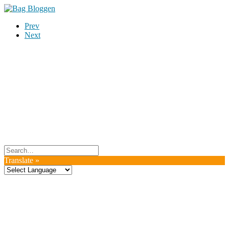
Prev
Next
Du er altid velkommen til at kontakte os:
– SoMe:
Facebook
,
Twitter
,
Instagram
– Mail: ontrip (a) outlook.com
Følg os på vores kommende rejser
Copyright OnTrip.dk – All rights reserved
Tekst og billeder må ikke gengives uden tilladelse.
Læs Privatlivspolitik
Translate »