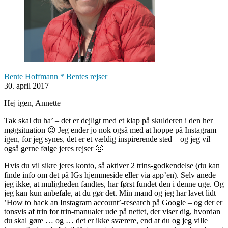
Bente Hoffmann * Bentes rejser
30. april 2017
Hej igen, Annette
Tak skal du ha’ – det er dejligt med et klap på skulderen i den her
møgsituation 😉 Jeg ender jo nok også med at hoppe på Instagram
igen, for jeg synes, det er et vældig inspirerende sted – og jeg vil
også gerne følge jeres rejser 🙂
Hvis du vil sikre jeres konto, så aktiver 2 trins-godkendelse (du kan
finde info om det på IGs hjemmeside eller via app’en). Selv anede
jeg ikke, at muligheden fandtes, har først fundet den i denne uge. Og
jeg kan kun anbefale, at du gør det. Min mand og jeg har lavet lidt
’How to hack an Instagram account’-research på Google – og der er
tonsvis af trin for trin-manualer ude på nettet, der viser dig, hvordan
du skal gøre … og … det er ikke sværere, end at du og jeg ville