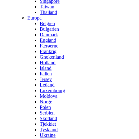
Singapore
Taiwan
Thailand
Europa
Belgien
Bulgarien
Danmark
England
Færøerne
Frankrig
Grækenland
Holland
Island
Italien
Jersey
Letland
Luxembourg
Moldova
Norge
Polen
Serbien
Skotland
Tjekkiet
Tyskland
Ukraine