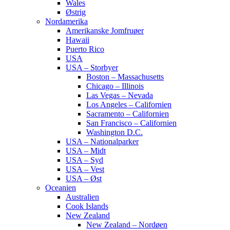
Wales
Østrig
Nordamerika
Amerikanske Jomfruøer
Hawaii
Puerto Rico
USA
USA – Storbyer
Boston – Massachusetts
Chicago – Illinois
Las Vegas – Nevada
Los Angeles – Californien
Sacramento – Californien
San Francisco – Californien
Washington D.C.
USA – Nationalparker
USA – Midt
USA – Syd
USA – Vest
USA – Øst
Oceanien
Australien
Cook Islands
New Zealand
New Zealand – Nordøen