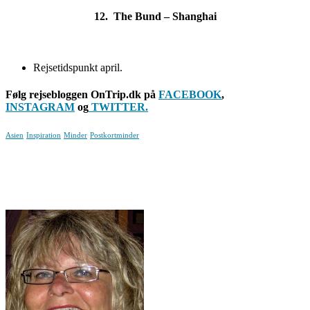
12. The Bund – Shanghai
Rejsetidspunkt april.
Følg rejsebloggen OnTrip.dk på
FACEBOOK
,
INSTAGRAM
og
TWITTER.
Asien
Inspiration
Minder
Postkortminder