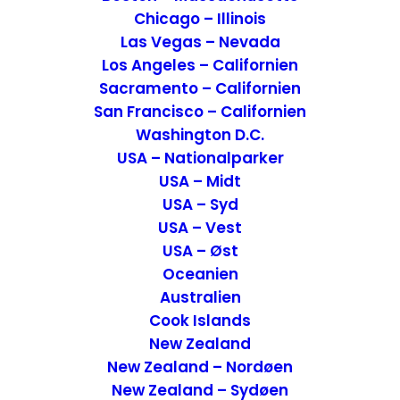
området. Udefra så det nu ikke særlig
Chicago – Illinois
smukt ud, så vi var spændt på at se det
Las Vegas – Nevada
indvendig
.
Los Angeles – Californien
Sacramento – Californien
San Francisco – Californien
Washington D.C.
USA – Nationalparker
Check-in
USA – Midt
USA – Syd
Vi blev positiv overrasket da vi trådte
USA – Vest
indenfor. Den enorme lobby virkede og så
USA – Øst
meget elegant ud og vi håbede, at det
Oceanien
også ville være tilfældet med værelset. Vi
Australien
fik en venlig modtagelse og selvom vores
Cook Islands
check-in mere forgik med tegnsprog end
New Zealand
tale, forstod vi hinanden og vi fik vores
New Zealand – Nordøen
New Zealand – Sydøen
nøgle.