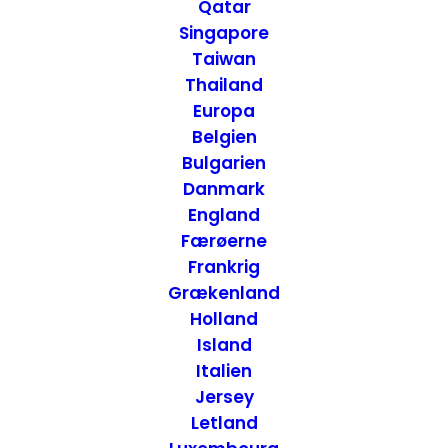
Qatar
Canal Hotel - Kina
Singapore
Taiwan
Thailand
2. APRIL 2013
|
IN
HOTELLER
,
KINA
|
BY
ANNETTE SEIER -
ONTRIP.DK
Europa
Belgien
Bulgarien
Danmark
England
Færøerne
Frankrig
Grækenland
Holland
Island
Italien
Jersey
Letland