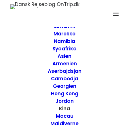
Forside
Destinationer
Afrika
Eswatini
Marokko
Namibia
Sydafrika
Asien
Armenien
Aserbajdsjan
Cambodja
Georgien
Hong Kong
Jordan
Kina
Anmeldelse af
Macau
Maldiverne
Hangzhou Braim