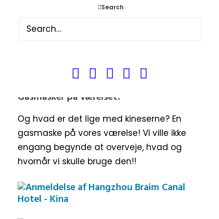
med plads til masser af mennesker men vi
Search
var nu ofte de eneste. Heldigvis var der
udover kinesiske retter toast, juice og lidt
frisk frugt. Det var også det eneste vi
prøvede at spise, af det udvalg af
morgenmad som der var.
Gasmasker på værelset?
Og hvad er det lige med kineserne? En
gasmaske på vores værelse! Vi ville ikke
engang begynde at overveje, hvad og
hvornår vi skulle bruge den!!