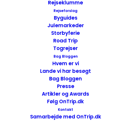
Rejseklumme
Rejseforslag
Byguides
12 postkort fra Namibia – Afrika
Julemarkeder
Afrika
,
Postkort
,
Namibia
Storbyferie
2. december 2019
Road Trip
Togrejser
Bag Bloggen
Hvem er vi
Lande vi har besøgt
Bag Bloggen
Presse
Artikler og Awards
Følg OnTrip.dk
Kontakt
Samarbejde med OnTrip.dk
12 Postkort fra Thüringen – Tyskland