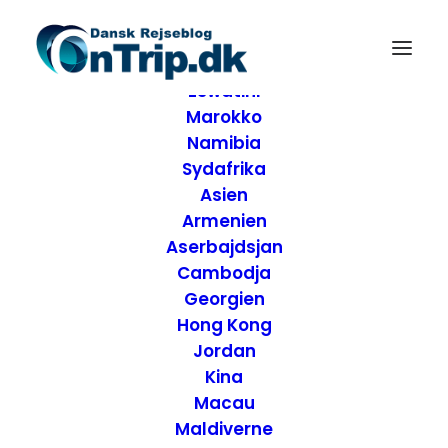
Forside
Destinationer
Afrika
Eswatini
Marokko
Namibia
Sydafrika
Asien
Armenien
Aserbajdsjan
Cambodja
Georgien
Hong Kong
Jordan
Kina
Macau
Maldiverne