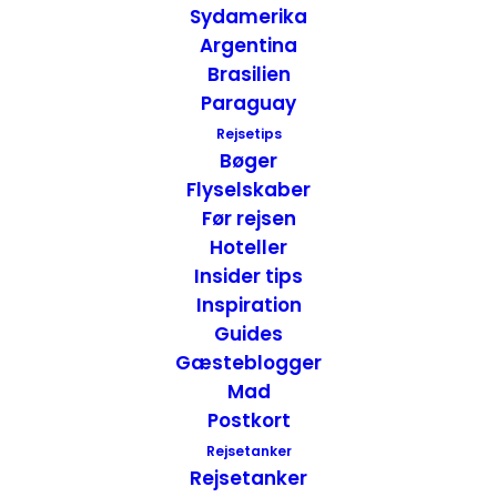
Sydamerika
Argentina
Brasilien
Paraguay
Vores 19 Favorit Rejsebilleder fra 2019
Rejsetips
Sydafrika
,
Namibia
Thailand
,
USA
,
Tyskland
,
Bøger
USA - Vest
,
Marokko
,
Inspiration
,
Postkort
Flyselskaber
13. januar 2020
Før rejsen
Hoteller
Insider tips
Inspiration
Guides
Gæsteblogger
Mad
Postkort
Rejsetanker
Rejsetanker