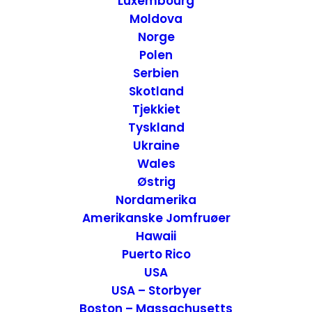
Luxembourg
Moldova
Norge
Polen
Serbien
Skotland
Tjekkiet
Tyskland
Ukraine
Wales
12 Postkort fra Road Trip i det Nordvestlige USA
Østrig
USA
,
USA - Vest
Inspiration
,
Postkort
Nordamerika
15. juni 2021
Amerikanske Jomfruøer
Hawaii
Puerto Rico
USA
USA – Storbyer
Boston – Massachusetts