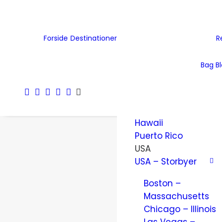
Tjekkiet
Tyskland
Ukraine
Forside
Destinationer
R
Wales
Østrig
Bag B
Nordamerika
Amerikanske
Jomfruøer
Hawaii
Puerto Rico
USA
USA – Storbyer
Boston –
Massachusetts
Chicago – Illinois