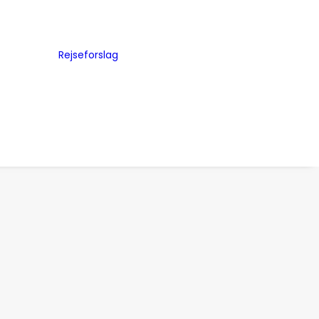
Byguides
Julemarkeder
Rejseforslag
Storbyferie
me
Road Trip
ed
Togrejser