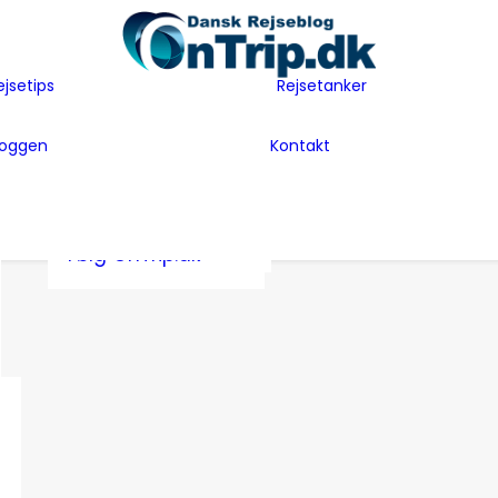
Flyselskaber
Før rejsen
Hoteller
Hvem er vi
ejsetips
Rejsetanker
Insider tips
Rejsetanker
Lande vi har
Inspiration
Rejseklum
besøgt
loggen
Kontakt
Guides
Samarbejde m
Bag Bloggen
Gæsteblogger
OnTrip.dk
Presse
Mad
Artikler og Awards
Postkort
Følg OnTrip.dk