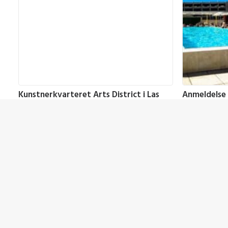
Kunstnerkvarteret Arts District i Las
Anmeldelse
Vegas – Nevada, USA
& Casino – 
USA
,
Attraktioner
,
USA - Vest
,
Hoteller
,
US
Las Vegas - Nevada
Las Vegas - 
5. april 2022
5. april 2022