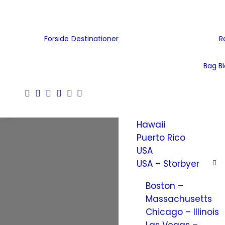
Tjekkiet
Tyskland
Ukraine
Forside
Destinationer
R
Wales
Østrig
Bag B
Nordamerika
Amerikanske
Jomfruøer
Hawaii
Puerto Rico
USA
USA – Storbyer
Boston –
Massachusetts
Chicago – Illinois