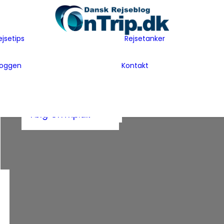
Flyselskaber
Før rejsen
Hoteller
Hvem er vi
ejsetips
Rejsetanker
Insider tips
Rejsetanker
Lande vi har
Inspiration
Rejseklum
besøgt
loggen
Kontakt
Guides
Samarbejde m
Bag Bloggen
Gæsteblogger
OnTrip.dk
Presse
Mad
Artikler og Awards
Postkort
Følg OnTrip.dk