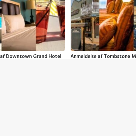
 af Downtown Grand Hotel
Anmeldelse af Tombstone 
Las Vegas, USA
Ranch – Arizona, USA
A
,
USA - Vest
,
Hoteller
,
USA
21. marts 2022
Nevada