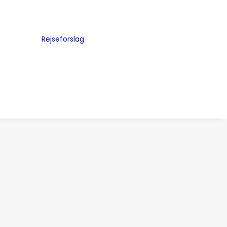
Byguides
Julemarkeder
Rejseforslag
Storbyferie
me
Road Trip
ed
Togrejser