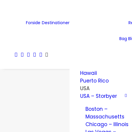
Tjekkiet
Tyskland
Ukraine
Forside
Destinationer
R
Wales
Østrig
Bag B
Nordamerika
Amerikanske
Jomfruøer
Hawaii
Puerto Rico
USA
USA – Storbyer
Boston –
Massachusetts
Chicago – Illinois