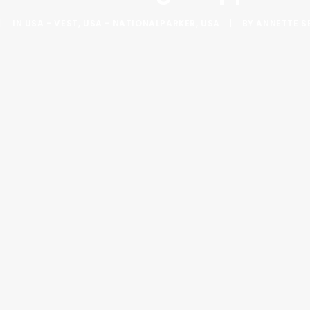
|
IN
USA - VEST
,
USA - NATIONALPARKER
,
USA
|
BY
ANNETTE SE