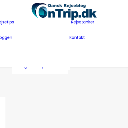
Flyselskaber
Før rejsen
Hoteller
Hvem er vi
ejsetips
Rejsetanker
Insider tips
Rejsetanker
Lande vi har
Inspiration
Rejseklum
besøgt
loggen
Kontakt
Guides
Samarbejde m
Bag Bloggen
Gæsteblogger
OnTrip.dk
Presse
Mad
Artikler og Awards
Postkort
Følg OnTrip.dk