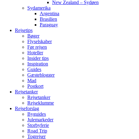
New Zealand – Sydøen
Sydamerika
Argentina
Brasilien
Paraguay
Rejsetips
Bøger
Flyselskaber
Før rejsen
Hoteller
Insider tips
Inspiration
Guides
Gæsteblogger
Mad
Postkort
Rejsetanker
Rejsetanker
Rejseklumme
Rejseforslag
Byguides
Julemarkeder
Storbyferie
Road Trip
Togrejser