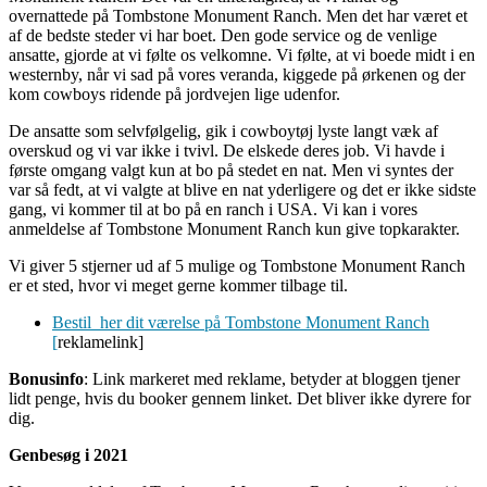
overnattede på Tombstone Monument Ranch. Men det har været et
af de bedste steder vi har boet. Den gode service og de venlige
ansatte, gjorde at vi følte os velkomne. Vi følte, at vi boede midt i en
westernby, når vi sad på vores veranda, kiggede på ørkenen og der
kom cowboys ridende på jordvejen lige udenfor.
De ansatte som selvfølgelig, gik i cowboytøj lyste langt væk af
overskud og vi var ikke i tvivl. De elskede deres job. Vi havde i
første omgang valgt kun at bo på stedet en nat. Men vi syntes der
var så fedt, at vi valgte at blive en nat yderligere og det er ikke sidste
gang, vi kommer til at bo på en ranch i USA. Vi kan i vores
anmeldelse af Tombstone Monument Ranch kun give topkarakter.
Vi giver 5 stjerner ud af 5 mulige og Tombstone Monument Ranch
er et sted, hvor vi meget gerne kommer tilbage til.
Bestil her dit værelse på Tombstone Monument Ranch
[
reklamelink]
Bonusinfo
: Link markeret med reklame, betyder at bloggen tjener
lidt penge, hvis du booker gennem linket. Det bliver ikke dyrere for
dig.
Genbesøg i 2021