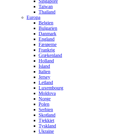
Singapore
Taiwan
Thailand
Europa
Belgien
Bulgarien
Danmark
England
Færøerne
Frankrig
Grækenland
Holland
Island
Italien
Jersey
Letland
Luxembourg
Moldova
Norge
Polen
Serbien
Skotland
Tjekkiet
Tyskland
Ukraine