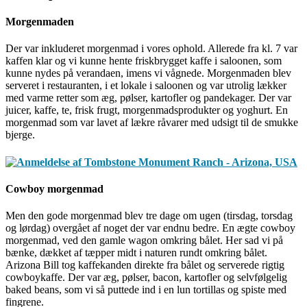
Morgenmaden
Der var inkluderet morgenmad i vores ophold. Allerede fra kl. 7 var
kaffen klar og vi kunne hente friskbrygget kaffe i saloonen, som
kunne nydes på verandaen, imens vi vågnede. Morgenmaden blev
serveret i restauranten, i et lokale i saloonen og var utrolig lækker
med varme retter som æg, pølser, kartofler og pandekager. Der var
juicer, kaffe, te, frisk frugt, morgenmadsprodukter og yoghurt. En
morgenmad som var lavet af lækre råvarer med udsigt til de smukke
bjerge.
Cowboy morgenmad
Men den gode morgenmad blev tre dage om ugen (tirsdag, torsdag
og lørdag) overgået af noget der var endnu bedre. En ægte cowboy
morgenmad, ved den gamle wagon omkring bålet. Her sad vi på
bænke, dækket af tæpper midt i naturen rundt omkring bålet.
Arizona Bill tog kaffekanden direkte fra bålet og serverede rigtig
cowboykaffe. Der var æg, pølser, bacon, kartofler og selvfølgelig
baked beans, som vi så puttede ind i en lun tortillas og spiste med
fingrene.