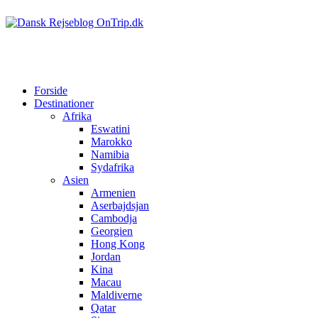
Forside
Destinationer
Afrika
Eswatini
Marokko
Namibia
Sydafrika
Asien
Armenien
Aserbajdsjan
Cambodja
Georgien
Hong Kong
Jordan
Kina
Macau
Maldiverne
Qatar