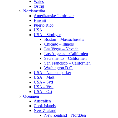
Wales
Østrig
Nordamerika
Amerikanske Jomfruøer
Hawaii
Puerto Rico
USA
USA – Storbyer
Boston – Massachusetts
Chicago – Illinois
Las Vegas – Nevada
Los Angeles – Californien
Sacramento – Californien
San Francisco – Californien
Washington D.C.
USA – Nationalparker
USA – Midt
USA – Syd
USA – Vest
USA – Øst
Oceanien
Australien
Cook Islands
New Zealand
New Zealand – Nordøen