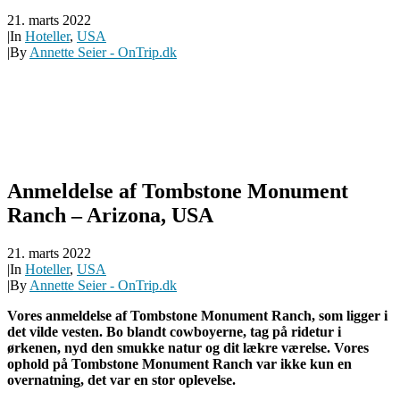
21. marts 2022
|
In
Hoteller
,
USA
|
By
Annette Seier - OnTrip.dk
Anmeldelse af Tombstone Monument
Ranch – Arizona, USA
21. marts 2022
|
In
Hoteller
,
USA
|
By
Annette Seier - OnTrip.dk
Vores anmeldelse af Tombstone Monument Ranch, som ligger i
det vilde vesten. Bo blandt cowboyerne, tag på ridetur i
ørkenen, nyd den smukke natur og dit lækre værelse. Vores
ophold på Tombstone Monument Ranch
var ikke kun en
overnatning, det var
en stor oplevelse.