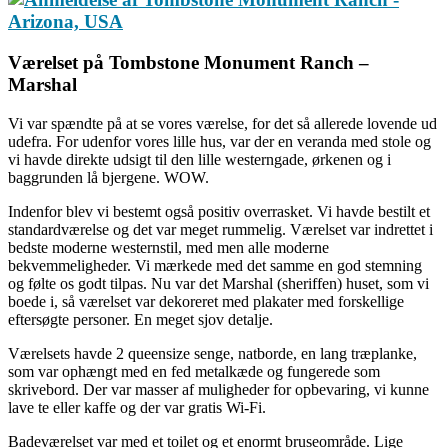
Værelset på Tombstone Monument Ranch –
Marshal
Vi var spændte på at se vores værelse, for det så allerede lovende ud
udefra. For udenfor vores lille hus, var der en veranda med stole og
vi havde direkte udsigt til den lille westerngade, ørkenen og i
baggrunden lå bjergene. WOW.
Indenfor blev vi bestemt også positiv overrasket. Vi havde bestilt et
standardværelse og det var meget rummelig. Værelset var indrettet i
bedste moderne westernstil, med men alle moderne
bekvemmeligheder. Vi mærkede med det samme en god stemning
og følte os godt tilpas. Nu var det Marshal (sheriffen) huset, som vi
boede i, så værelset var dekoreret med plakater med forskellige
eftersøgte personer. En meget sjov detalje.
Værelsets havde 2 queensize senge, natborde, en lang træplanke,
som var ophængt med en fed metalkæde og fungerede som
skrivebord. Der var masser af muligheder for opbevaring, vi kunne
lave te eller kaffe og der var gratis Wi-Fi.
Badeværelset var med et toilet og et enormt bruseområde. Lige