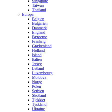
Singapore
Taiwan
Thailand
Europa
Belgien
Bulgarien
Danmark
England
Færøerne
Frankrig
Grækenland
Holland
Island
Italien
Jersey
Letland
Luxembourg
Moldova
Norge
Polen
Serbien
Skotland
Tjekkiet
Tyskland
Ukraine