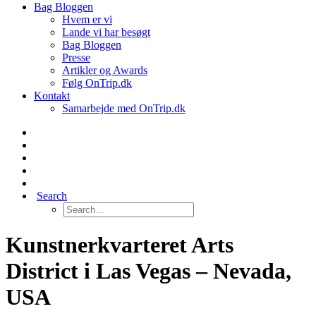
Bag Bloggen
Hvem er vi
Lande vi har besøgt
Bag Bloggen
Presse
Artikler og Awards
Følg OnTrip.dk
Kontakt
Samarbejde med OnTrip.dk
Search
Kunstnerkvarteret Arts
District i Las Vegas – Nevada,
USA