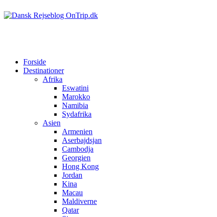
Forside
Destinationer
Afrika
Eswatini
Marokko
Namibia
Sydafrika
Asien
Armenien
Aserbajdsjan
Cambodja
Georgien
Hong Kong
Jordan
Kina
Macau
Maldiverne
Qatar