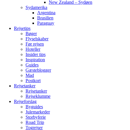
New Zealand – Sydøen
Sydamerika
Argentina
Brasilien
Paraguay
Rejsetips
Bøger
Flyselskaber
Før rejsen
Hoteller
Insider tips
Inspiration
Guides
Gæsteblogger
Mad
Postkort
Rejsetanker
Rejsetanker
Rejseklumme
Rejseforslag
Byguides
Julemarkeder
Storbyferie
Road Trip
Togrejser