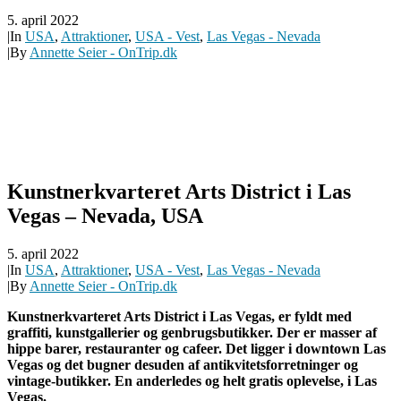
5. april 2022
|
In
USA
,
Attraktioner
,
USA - Vest
,
Las Vegas - Nevada
|
By
Annette Seier - OnTrip.dk
Kunstnerkvarteret Arts District i Las
Vegas – Nevada, USA
5. april 2022
|
In
USA
,
Attraktioner
,
USA - Vest
,
Las Vegas - Nevada
|
By
Annette Seier - OnTrip.dk
Kunstnerkvarteret Arts District i Las Vegas, er fyldt med
graffiti, kunstgallerier og genbrugsbutikker. Der er masser af
hippe barer, restauranter og cafeer. Det ligger i downtown Las
Vegas og det bugner desuden af antikvitetsforretninger og
vintage-butikker. En anderledes og helt gratis oplevelse, i Las
Vegas.