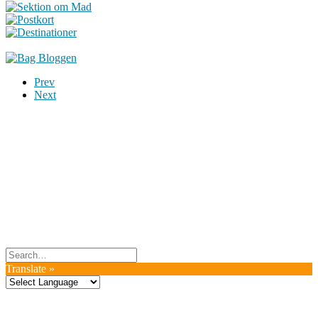
Prev
Next
Du er altid velkommen til at kontakte os:
– SoMe:
Facebook
,
Twitter
,
Instagram
– Mail: ontrip (a) outlook.com
Følg os på vores kommende rejser
Copyright OnTrip.dk – All rights reserved
Tekst og billeder må ikke gengives uden tilladelse.
Læs Privatlivspolitik
Translate »