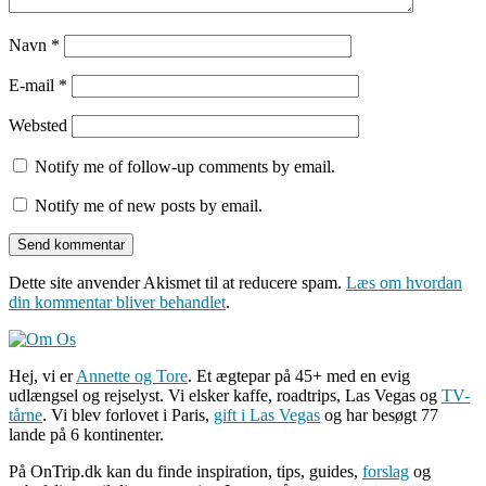
Navn
*
E-mail
*
Websted
Notify me of follow-up comments by email.
Notify me of new posts by email.
Dette site anvender Akismet til at reducere spam.
Læs om hvordan
din kommentar bliver behandlet
.
Hej, vi er
Annette og Tore
. Et ægtepar på 45+ med en evig
udlængsel og rejselyst. Vi elsker kaffe, roadtrips, Las Vegas og
TV-
tårne
. Vi blev forlovet i Paris,
gift i Las Vegas
og har besøgt 77
lande på 6 kontinenter.
På OnTrip.dk kan du finde inspiration, tips, guides,
forslag
og