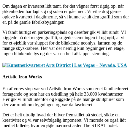
Om dagen er kvarteret lidt tamt, for det vågner først rigtig op, når
ørkenheden har lagt sig og solen er gået ned. Vi ville dog gerne
opleve kvarteret i dagtimerne, så vi kunne se alt den graffiti som der
er, på de gamle fabriksbygninger.
Vi fandt hurtigt en parkeringsplads og derefter gik vi lidt rundt. VI
kiggede på det megen graffiti, sugede stemningen til og nød, at vi
for et øjeblik var sluppet for de blinkende neonlys, larmen og de
mange skyskrabere. Her var der nemlig kun bygninger i en etage,
ingen blinkende lys og der var en helt afslappet stemning.
Artistic Iron Works
En af vores stop var ved Artistic Iron Works som er et familiedrevet
fortagende og som har en udstilling på hele 33.000 kvadratmeter.
Her gik vi rundt udenfor og kiggede på de mange skulpturer som
der var rundt om bygningen og var da fascineret.
Det er helt utrolig hvad der bliver fremstillet på stedet, sikke en
kreativitet og vi var selvfølgelig imponeret. Vi morede os også lidt
med et billede, hvor en øgle nærmest æder The STRAT hotel.