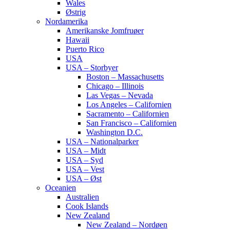
Wales
Østrig
Nordamerika
Amerikanske Jomfruøer
Hawaii
Puerto Rico
USA
USA – Storbyer
Boston – Massachusetts
Chicago – Illinois
Las Vegas – Nevada
Los Angeles – Californien
Sacramento – Californien
San Francisco – Californien
Washington D.C.
USA – Nationalparker
USA – Midt
USA – Syd
USA – Vest
USA – Øst
Oceanien
Australien
Cook Islands
New Zealand
New Zealand – Nordøen