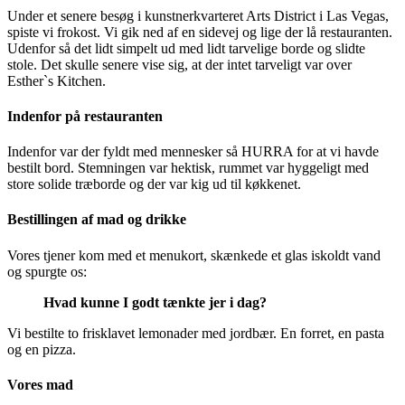
Under et senere besøg i kunstnerkvarteret Arts District i Las Vegas,
spiste vi frokost. Vi gik ned af en sidevej og lige der lå restauranten.
Udenfor så det lidt simpelt ud med lidt tarvelige borde og slidte
stole. Det skulle senere vise sig, at der intet tarveligt var over
Esther`s Kitchen.
Indenfor på restauranten
Indenfor var der fyldt med mennesker så HURRA for at vi havde
bestilt bord. Stemningen var hektisk, rummet var hyggeligt med
store solide træborde og der var kig ud til køkkenet.
Bestillingen af mad og drikke
Vores tjener kom med et menukort, skænkede et glas iskoldt vand
og spurgte os:
Hvad kunne I godt tænkte jer i dag?
Vi bestilte to frisklavet lemonader med jordbær. En forret, en pasta
og en pizza.
Vores mad