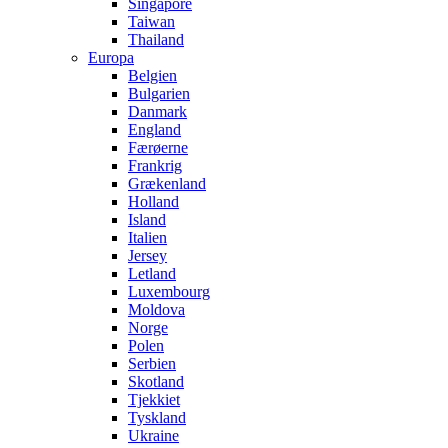
Singapore
Taiwan
Thailand
Europa
Belgien
Bulgarien
Danmark
England
Færøerne
Frankrig
Grækenland
Holland
Island
Italien
Jersey
Letland
Luxembourg
Moldova
Norge
Polen
Serbien
Skotland
Tjekkiet
Tyskland
Ukraine