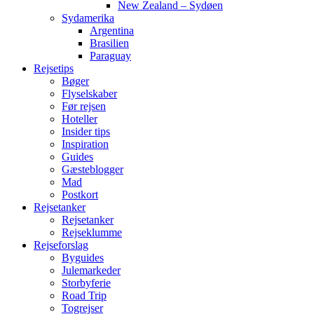
New Zealand – Sydøen
Sydamerika
Argentina
Brasilien
Paraguay
Rejsetips
Bøger
Flyselskaber
Før rejsen
Hoteller
Insider tips
Inspiration
Guides
Gæsteblogger
Mad
Postkort
Rejsetanker
Rejsetanker
Rejseklumme
Rejseforslag
Byguides
Julemarkeder
Storbyferie
Road Trip
Togrejser