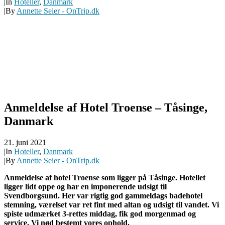
|
In
Hoteller
,
Danmark
|
By
Annette Seier - OnTrip.dk
Anmeldelse af Hotel Troense – Tåsinge,
Danmark
21. juni 2021
|
In
Hoteller
,
Danmark
|
By
Annette Seier - OnTrip.dk
Anmeldelse af hotel Troense som ligger på Tåsinge. Hotellet
ligger lidt oppe og har en imponerende udsigt til
Svendborgsund. Her var rigtig god gammeldags badehotel
stemning, værelset var ret fint med altan og udsigt til vandet. Vi
spiste udmærket 3-rettes middag, fik god morgenmad og
service. Vi nød bestemt vores ophold.