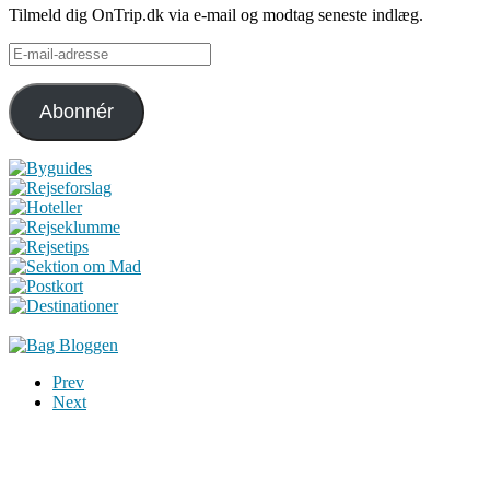
Tilmeld dig OnTrip.dk via e-mail og modtag seneste indlæg.
E-
mail-
adresse
Abonnér
Prev
Next
Du er altid velkommen til at kontakte os:
– SoMe:
Facebook
,
Twitter
,
Instagram
– Mail: ontrip (a) outlook.com