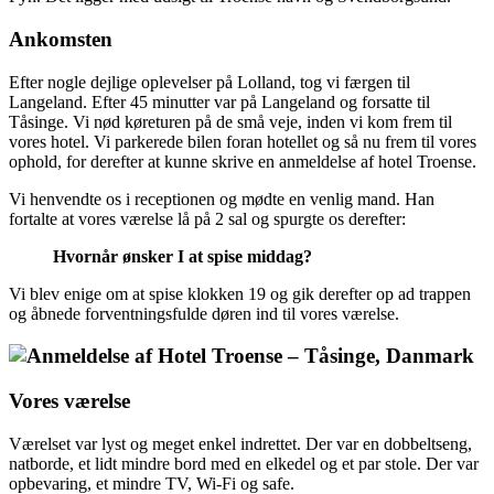
Ankomsten
Efter nogle dejlige oplevelser på Lolland, tog vi færgen til
Langeland. Efter 45 minutter var på Langeland og forsatte til
Tåsinge. Vi nød køreturen på de små veje, inden vi kom frem til
vores hotel. Vi parkerede bilen foran hotellet og så nu frem til vores
ophold, for derefter at kunne skrive en anmeldelse af hotel Troense.
Vi henvendte os i receptionen og mødte en venlig mand. Han
fortalte at vores værelse lå på 2 sal og spurgte os derefter:
Hvornår ønsker I at spise middag?
Vi blev enige om at spise klokken 19 og gik derefter op ad trappen
og åbnede forventningsfulde døren ind til vores værelse.
Vores værelse
Værelset var lyst og meget enkel indrettet. Der var en dobbeltseng,
natborde, et lidt mindre bord med en elkedel og et par stole. Der var
opbevaring, et mindre TV, Wi-Fi og safe.