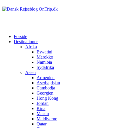
Forside
Destinationer
Afrika
Eswatini
Marokko
Namibia
Sydafrika
Asien
Armenien
Aserbajdsjan
Cambodja
Georgien
Hong Kong
Jordan
Kina
Macau
Maldiverne
Qatar