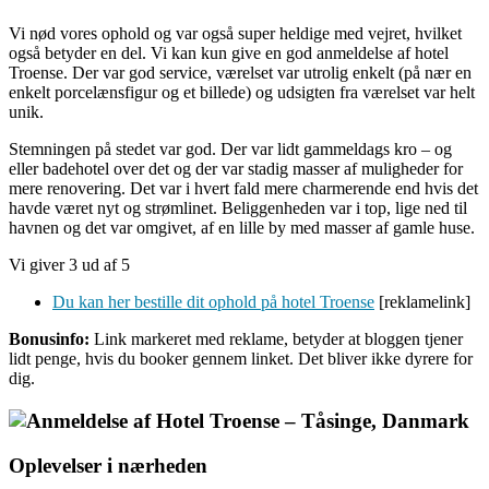
Vi nød vores ophold og var også super heldige med vejret, hvilket
også betyder en del. Vi kan kun give en god anmeldelse af hotel
Troense. Der var god service, værelset var utrolig enkelt (på nær en
enkelt porcelænsfigur og et billede) og udsigten fra værelset var helt
unik.
Stemningen på stedet var god. Der var lidt gammeldags kro – og
eller badehotel over det og der var stadig masser af muligheder for
mere renovering. Det var i hvert fald mere charmerende end hvis det
havde været nyt og strømlinet. Beliggenheden var i top, lige ned til
havnen og det var omgivet, af en lille by med masser af gamle huse.
Vi giver 3 ud af 5
Du kan her bestille dit ophold på hotel Troense
[reklamelink]
Bonusinfo:
Link markeret med reklame, betyder at bloggen tjener
lidt penge, hvis du booker gennem linket. Det bliver ikke dyrere for
dig.
Oplevelser i nærheden