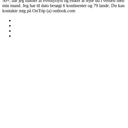
50+, har jeg masser af eventyrlyst og elsker at rejse ud i verden med
min mand. Jeg har til dato besøgt 6 kontinenter og 79 lande. Du kan
kontakte mig på OnTrip (a) outlook.com