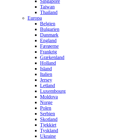
Singapore
Taiwan
Thailand
Europa
Belgien
Bulgarien
Danmark
England
Færøerne
Frankrig
Grækenland
Holland
Island
Italien
Jersey
Letland
Luxembourg
Moldova
Norge
Polen
Serbien
Skotland
Tjekkiet
Tyskland
Ukraine