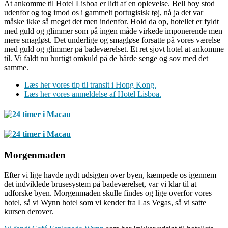
At ankomme til Hotel Lisboa er lidt af en oplevelse. Bell boy stod
udenfor og tog imod os i gammelt portugisisk tøj, nå ja det var
måske ikke så meget det men indenfor. Hold da op, hotellet er fyldt
med guld og glimmer som på ingen måde virkede imponerende men
mere smagløst. Det underlige og smagløse forsatte på vores værelse
med guld og glimmer på badeværelset. Et ret sjovt hotel at ankomme
til. Vi faldt nu hurtigt omkuld på de hårde senge og sov med det
samme.
Læs her vores tip til transit i Hong Kong.
Læs her vores anmeldelse af Hotel Lisboa.
Morgenmaden
Efter vi lige havde nydt udsigten over byen, kæmpede os igennem
det indviklede brusesystem på badeværelset, var vi klar til at
udforske byen. Morgenmaden skulle findes og lige overfor vores
hotel, så vi Wynn hotel som vi kender fra Las Vegas, så vi satte
kursen derover.