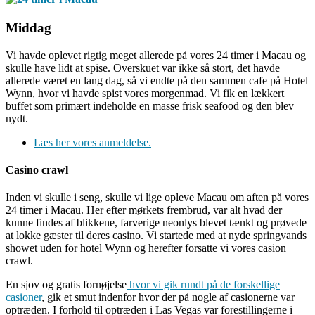
Middag
Vi havde oplevet rigtig meget allerede på vores 24 timer i Macau og
skulle have lidt at spise. Overskuet var ikke så stort, det havde
allerede været en lang dag, så vi endte på den sammen cafe på Hotel
Wynn, hvor vi havde spist vores morgenmad. Vi fik en lækkert
buffet som primært indeholde en masse frisk seafood og den blev
nydt.
Læs her vores anmeldelse.
Casino crawl
Inden vi skulle i seng, skulle vi lige opleve Macau om aften på vores
24 timer i Macau. Her efter mørkets frembrud, var alt hvad der
kunne findes af blikkene, farverige neonlys blevet tænkt og prøvede
at lokke gæster til deres casino. Vi startede med at nyde springvands
showet uden for hotel Wynn og herefter forsatte vi vores casion
crawl.
En sjov og gratis fornøjelse
hvor vi gik rundt på de forskellige
casioner
, gik et smut indenfor hvor der på nogle af casionerne var
optræden. I forhold til optræden i Las Vegas var forestillingerne i