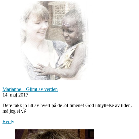
Marianne – Glimt av verden
14. maj 2017
Dere rakk jo litt av hvert på de 24 timene! God utnyttelse av tiden,
må jeg si 🙂
Reply