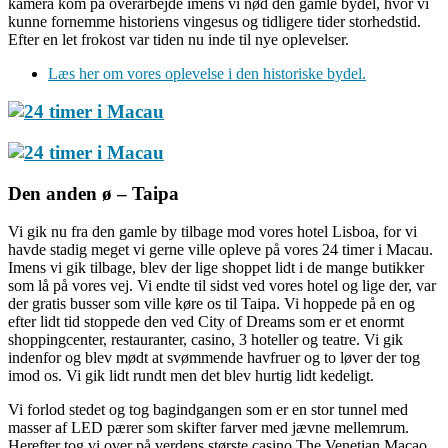
kamera kom på overarbejde imens vi nød den gamle bydel, hvor vi
kunne fornemme historiens vingesus og tidligere tider storhedstid.
Efter en let frokost var tiden nu inde til nye oplevelser.
Læs her om vores oplevelse i den historiske bydel.
Den anden ø – Taipa
Vi gik nu fra den gamle by tilbage mod vores hotel Lisboa, for vi
havde stadig meget vi gerne ville opleve på vores 24 timer i Macau.
Imens vi gik tilbage, blev der lige shoppet lidt i de mange butikker
som lå på vores vej. Vi endte til sidst ved vores hotel og lige der, var
der gratis busser som ville køre os til Taipa. Vi hoppede på en og
efter lidt tid stoppede den ved City of Dreams som er et enormt
shoppingcenter, restauranter, casino, 3 hoteller og teatre. Vi gik
indenfor og blev mødt at svømmende havfruer og to løver der tog
imod os. Vi gik lidt rundt men det blev hurtig lidt kedeligt.
Vi forlod stedet og tog bagindgangen som er en stor tunnel med
masser af LED pærer som skifter farver med jævne mellemrum.
Herefter tog vi over på verdens største casino The Venetian Macao