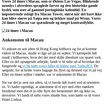
Vores 24 timer i Macau, som er Østens Las Vegas. Blinkende
neonlys i alverdens spraglede farver og den historiske gamle
bydel, som oser af gammel portugisiske kolonitid. En
imponerende udsigt fra Macau Tower, størst når det bare ikke
kan blive større på Taipa øen og lækker mad på Wynn. Vores
24 timer i Macau var spændende og meget kontrastfyldte.
Ankomsten til Macau
Vi ankom en sen aften til Hong Kong lufthavn og for at komme
videre til Macau, skulle vi lige ud på en sejltur. Vi kæmpede lidt
rundt i lufthavnen, hvor det der med skilte åbenbart var sparet væk.
Efter en del opsøgende arbejde, fandt vi til sidst ud af hvordan det
fungerede og
vi fik købt vores billet til båden med TurboJET.
De
sørgede, for at hente vores bagage fra flyet og dermed var vi på vej.
Efter en times sejltur i mørke, var vi ankommet til Macau
Nu var det jo sent om aften, så vi havde lidt svært ved at orientere
os. Vi hader egentligt, at ankomme til et nyt sted efter mørkets
frembrud men det er jo ofte flyet der bestemmer det og ikke os,
desværre. Vi fandt til sidst vores shuttle bus, som kørte os til vores
Hotel Lisboa.