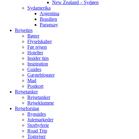
New Zealand – Sydøen
Sydamerika
Argentina
Brasilien
Paraguay
Rejsetips
Bøger
Flyselskaber
Før rejsen
Hoteller
Insider tips
Inspiration
Guides
Gæsteblogger
Mad
Postkort
Rejsetanker
Rejsetanker
Rejseklumme
Rejseforslag
Byguides
Julemarkeder
Storbyferie
Road Trip
Togrejser