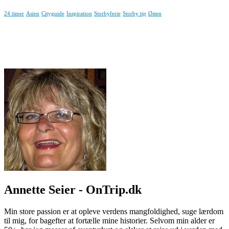
24 timer
Asien
Cityguide
Inspiration
Storbyferie
Storby tip
Østen
Annette Seier - OnTrip.dk
Min store passion er at opleve verdens mangfoldighed, suge lærdom
til mig, for bagefter at fortælle mine historier. Selvom min alder er