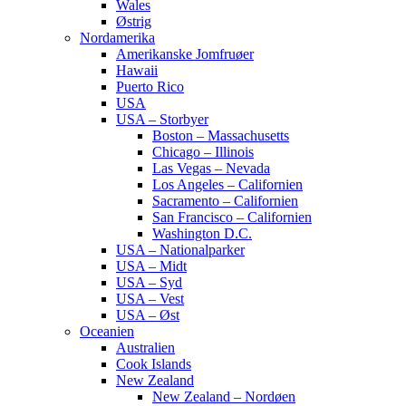
Wales
Østrig
Nordamerika
Amerikanske Jomfruøer
Hawaii
Puerto Rico
USA
USA – Storbyer
Boston – Massachusetts
Chicago – Illinois
Las Vegas – Nevada
Los Angeles – Californien
Sacramento – Californien
San Francisco – Californien
Washington D.C.
USA – Nationalparker
USA – Midt
USA – Syd
USA – Vest
USA – Øst
Oceanien
Australien
Cook Islands
New Zealand
New Zealand – Nordøen