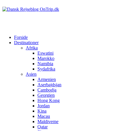
Forside
Destinationer
Afrika
Eswatini
Marokko
Namibia
Sydafrika
Asien
Armenien
Aserbajdsjan
Cambodja
Georgien
Hong Kong
Jordan
Kina
Macau
Maldiverne
Qatar