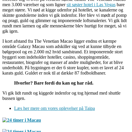
men 3.000 værelser og som ligner
sit søster hotel i Las Vegas
bare
meget større. Vi nød at kigge udenfor på hotellet, se kanalerne og
skimte gondolerne inden vi gik indenfor. Her blev vi mødt af pomp
og pragt, guld og glimmer og imponerende loftsmalerier. Vi gik lidt
rundt men larmen og alle menneskerne blev hurtigt for meget, så vi
gik igen.
I kort afstand fra The Venetian Macao ligger endnu et kæmpe
område Galaxy Macau som adskiller sig ved at kunne tilbyde en
bølgepool og en 2.000 m2 hvid sandstrand. Et imponerende stort
byggeri som indeholder hoteller, casino, shoppingområde,
restauranter, biografer og masser af andre muligheder, for at blive
underholdt. På bygningen er der 6 store kupler, som er lavet af 24
karats guld. Guldet er nok til at dække 87 fodboldbaner.
Hvorfor? Bare fordi du kan og har råd.
Vi gik lidt rundt og kiggede indenfor og tog hjemad med shuttle
bussen igen.
Læs her mere om vores oplevelser på Taipa