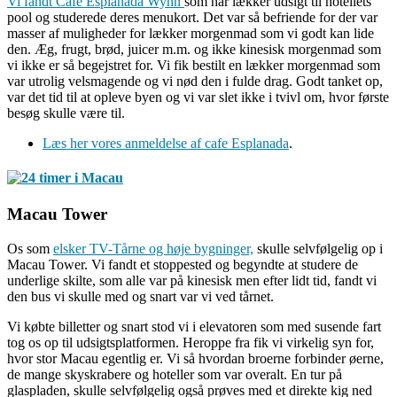
Vi fandt Café Esplanada Wynn
som har lækker udsigt til hotellets
pool og studerede deres menukort. Det var så befriende for der var
masser af muligheder for lækker morgenmad som vi godt kan lide
den. Æg, frugt, brød, juicer m.m. og ikke kinesisk morgenmad som
vi ikke er så begejstret for. Vi fik bestilt en lækker morgenmad som
var utrolig velsmagende og vi nød den i fulde drag. Godt tanket op,
var det tid til at opleve byen og vi var slet ikke i tvivl om, hvor første
besøg skulle være til.
Læs her vores anmeldelse af cafe Esplanada
.
Macau Tower
Os som
elsker TV-Tårne og høje bygninger,
skulle selvfølgelig op i
Macau Tower. Vi fandt et stoppested og begyndte at studere de
underlige skilte, som alle var på kinesisk men efter lidt tid, fandt vi
den bus vi skulle med og snart var vi ved tårnet.
Vi købte billetter og snart stod vi i elevatoren som med susende fart
tog os op til udsigtsplatformen. Heroppe fra fik vi virkelig syn for,
hvor stor Macau egentlig er. Vi så hvordan broerne forbinder øerne,
de mange skyskrabere og hoteller som var overalt. En tur på
glaspladen, skulle selvfølgelig også prøves med et direkte kig ned