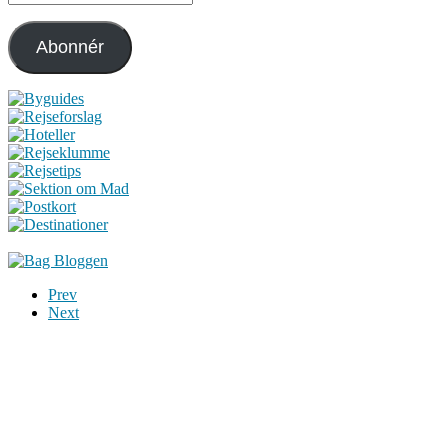
mail-
adresse
Abonnér
Prev
Next
Du er altid velkommen til at kontakte os:
– SoMe:
Facebook
,
Twitter
,
Instagram
– Mail: ontrip (a) outlook.com
Følg os på vores kommende rejser