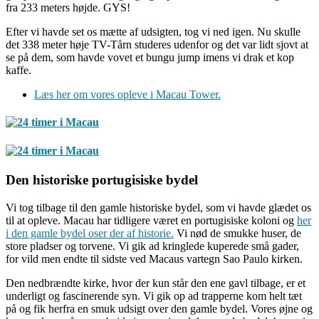
fra 233 meters højde. GYS!
Efter vi havde set os mætte af udsigten, tog vi ned igen. Nu skulle
det 338 meter høje TV-Tårn studeres udenfor og det var lidt sjovt at
se på dem, som havde vovet et bungu jump imens vi drak et kop
kaffe.
Læs her om vores opleve i Macau Tower.
Den historiske portugisiske bydel
Vi tog tilbage til den gamle historiske bydel, som vi havde glædet os
til at opleve. Macau har tidligere været en portugisiske koloni og
her
i den gamle bydel oser der af historie.
Vi nød de smukke huser, de
store pladser og torvene. Vi gik ad kringlede kuperede små gader,
for vild men endte til sidste ved Macaus vartegn Sao Paulo kirken.
Den nedbrændte kirke, hvor der kun står den ene gavl tilbage, er et
underligt og fascinerende syn. Vi gik op ad trapperne kom helt tæt
på og fik herfra en smuk udsigt over den gamle bydel. Vores øjne og