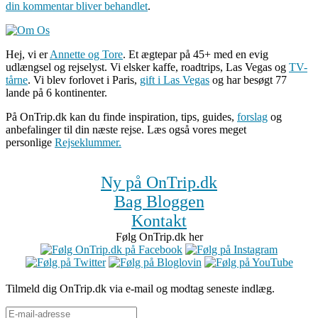
din kommentar bliver behandlet
.
Hej, vi er
Annette og Tore
. Et ægtepar på 45+ med en evig
udlængsel og rejselyst. Vi elsker kaffe, roadtrips, Las Vegas og
TV-
tårne
. Vi blev forlovet i Paris,
gift i Las Vegas
og har besøgt 77
lande på 6 kontinenter.
På OnTrip.dk kan du finde inspiration, tips, guides,
forslag
og
anbefalinger til din næste rejse. Læs også vores meget
personlige
Rejseklummer.
Ny på OnTrip.dk
Bag Bloggen
Kontakt
Følg OnTrip.dk her
Tilmeld dig OnTrip.dk via e-mail og modtag seneste indlæg.
E-