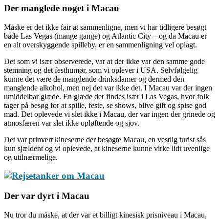
Der manglede noget i Macau
Måske er det ikke fair at sammenligne, men vi har tidligere besøgt
både Las Vegas (mange gange) og Atlantic City – og da Macau er
en alt overskyggende spilleby, er en sammenligning vel oplagt.
Det som vi især observerede, var at der ikke var den samme gode
stemning og det festhumør, som vi oplever i USA. Selvfølgelig
kunne det være de manglende drinksdamer og dermed den
manglende alkohol, men nej det var ikke det. I Macau var der ingen
umiddelbar glæde. En glæde der findes især i Las Vegas, hvor folk
tager på besøg for at spille, feste, se shows, blive gift og spise god
mad. Det oplevede vi slet ikke i Macau, der var ingen der grinede og
atmosfæren var slet ikke opløftende og sjov.
Det var primært kineserne der besøgte Macau, en vestlig turist sås
kun sjældent og vi oplevede, at kineserne kunne virke lidt uvenlige
og utilnærmelige.
Der var dyrt i Macau
Nu tror du måske, at der var et billigt kinesisk prisniveau i Macau,