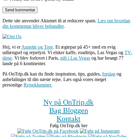
Dette site anvender Akismet til at reducere spam.
Læs om hvordan
din kommentar bliver behandlet
.
Hej, vi er
Annette og Tore
. Et ægtepar på 45+ med en evig
udlængsel og rejselyst. Vi elsker kaffe, roadtrips, Las Vegas og
TV-
tårne
. Vi blev forlovet i Paris,
gift i Las Vegas
og har besøgt 77
lande på 6 kontinenter.
På OnTrip.dk kan du finde inspiration, tips, guides,
forslag
og
anbefalinger til din næste rejse. Læs også vores meget
personlige
Rejseklummer.
Ny på OnTrip.dk
Bag Bloggen
Kontakt
Følg OnTrip.dk her