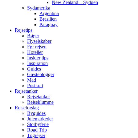
New Zealand – Sydøen
Sydamerika
Argentina
Brasilien
Paraguay
Rejsetips
Bøger
Flyselskaber
Før rejsen
Hoteller
Insider tips
Inspiration
Guides
Gæsteblogger
Mad
Postkort
Rejsetanker
Rejsetanker
Rejseklumme
Rejseforslag
Byguides
Julemarkeder
Storbyferie
Road Trip
Togrejser