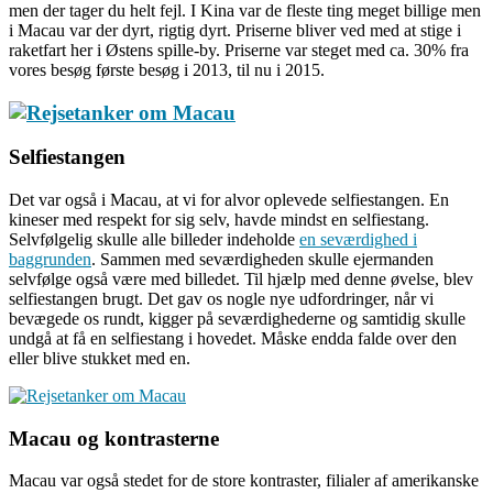
men der tager du helt fejl. I Kina var de fleste ting meget billige men
i Macau var der dyrt, rigtig dyrt. Priserne bliver ved med at stige i
raketfart her i Østens spille-by. Priserne var steget med ca. 30% fra
vores besøg første besøg i 2013, til nu i 2015.
Selfiestangen
Det var også i Macau, at vi for alvor oplevede selfiestangen. En
kineser med respekt for sig selv, havde mindst en selfiestang.
Selvfølgelig skulle alle billeder indeholde
en seværdighed i
baggrunden
. Sammen med seværdigheden skulle ejermanden
selvfølge også være med billedet. Til hjælp med denne øvelse, blev
selfiestangen brugt. Det gav os nogle nye udfordringer, når vi
bevægede os rundt, kigger på seværdighederne og samtidig skulle
undgå at få en selfiestang i hovedet. Måske endda falde over den
eller blive stukket med en.
Macau og kontrasterne
Macau var også stedet for de store kontraster, filialer af amerikanske