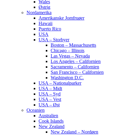
Wales
Østrig
Nordamerika
Amerikanske Jomfruøer
Hawaii
Puerto Rico
USA
USA – Storbyer
Boston – Massachusetts
Chicago – Illinois
Las Vegas – Nevada
Los Angeles – Californien
Sacramento – Californien
San Francisco – Californien
Washington D.C.
USA – Nationalparker
USA – Midt
USA – Syd
USA – Vest
USA – Øst
Oceanien
Australien
Cook Islands
New Zealand
New Zealand – Nordøen