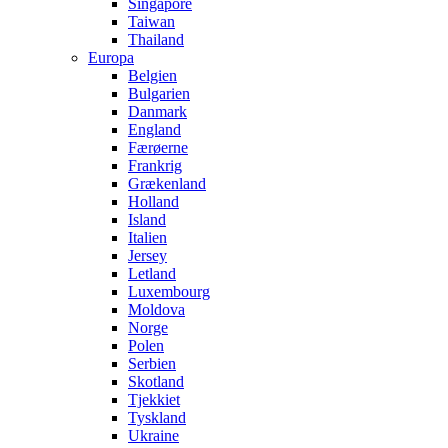
Singapore
Taiwan
Thailand
Europa
Belgien
Bulgarien
Danmark
England
Færøerne
Frankrig
Grækenland
Holland
Island
Italien
Jersey
Letland
Luxembourg
Moldova
Norge
Polen
Serbien
Skotland
Tjekkiet
Tyskland
Ukraine