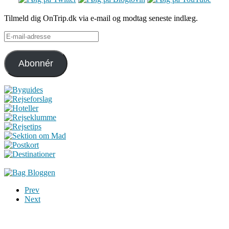
Tilmeld dig OnTrip.dk via e-mail og modtag seneste indlæg.
E-
mail-
adresse
Abonnér
Prev
Next
Du er altid velkommen til at kontakte os:
– SoMe:
Facebook
,
Twitter
,
Instagram