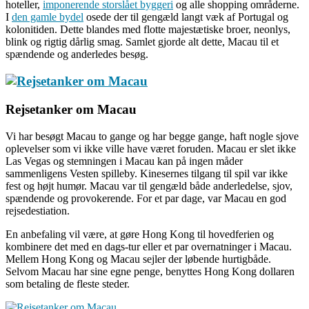
hoteller,
imponerende storslået byggeri
og alle shopping områderne.
I
den gamle bydel
osede der til gengæld langt væk af Portugal og
kolonitiden. Dette blandes med flotte majestætiske broer, neonlys,
blink og rigtig dårlig smag. Samlet gjorde alt dette, Macau til et
spændende og anderledes besøg.
Rejsetanker om Macau
Vi har besøgt Macau to gange og har begge gange, haft nogle sjove
oplevelser som vi ikke ville have været foruden. Macau er slet ikke
Las Vegas og stemningen i Macau kan på ingen måder
sammenligens Vesten spilleby. Kinesernes tilgang til spil var ikke
fest og højt humør. Macau var til gengæld både anderledelse, sjov,
spændende og provokerende. For et par dage, var Macau en god
rejsedestiation.
En anbefaling vil være, at gøre Hong Kong til hovedferien og
kombinere det med en dags-tur eller et par overnatninger i Macau.
Mellem Hong Kong og Macau sejler der løbende hurtigbåde.
Selvom Macau har sine egne penge, benyttes Hong Kong dollaren
som betaling de fleste steder.