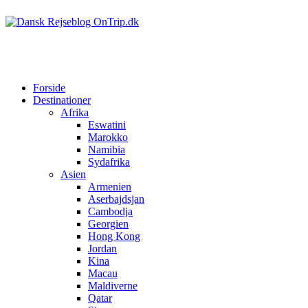
Forside
Destinationer
Afrika
Eswatini
Marokko
Namibia
Sydafrika
Asien
Armenien
Aserbajdsjan
Cambodja
Georgien
Hong Kong
Jordan
Kina
Macau
Maldiverne
Qatar