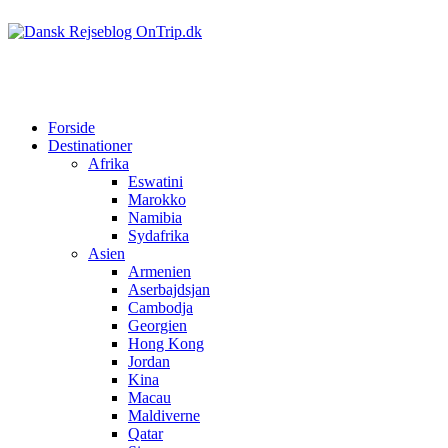
Forside
Destinationer
Afrika
Eswatini
Marokko
Namibia
Sydafrika
Asien
Armenien
Aserbajdsjan
Cambodja
Georgien
Hong Kong
Jordan
Kina
Macau
Maldiverne
Qatar