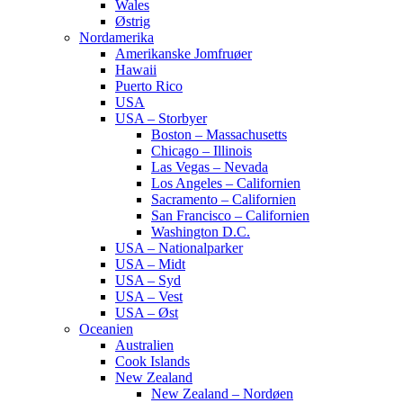
Wales
Østrig
Nordamerika
Amerikanske Jomfruøer
Hawaii
Puerto Rico
USA
USA – Storbyer
Boston – Massachusetts
Chicago – Illinois
Las Vegas – Nevada
Los Angeles – Californien
Sacramento – Californien
San Francisco – Californien
Washington D.C.
USA – Nationalparker
USA – Midt
USA – Syd
USA – Vest
USA – Øst
Oceanien
Australien
Cook Islands
New Zealand
New Zealand – Nordøen