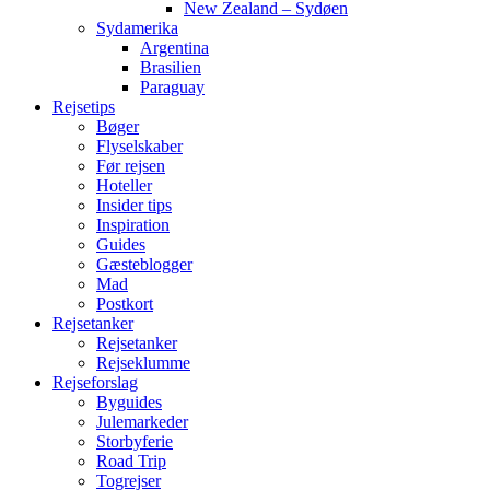
New Zealand – Sydøen
Sydamerika
Argentina
Brasilien
Paraguay
Rejsetips
Bøger
Flyselskaber
Før rejsen
Hoteller
Insider tips
Inspiration
Guides
Gæsteblogger
Mad
Postkort
Rejsetanker
Rejsetanker
Rejseklumme
Rejseforslag
Byguides
Julemarkeder
Storbyferie
Road Trip
Togrejser