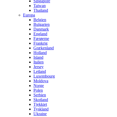
Singapore
Taiwan
Thailand
Europa
Belgien
Bulgarien
Danmark
England
Færøerne
Frankrig
Grækenland
Holland
Island
Italien
Jersey
Letland
Luxembourg
Moldova
Norge
Polen
Serbien
Skotland
Tjekkiet
Tyskland
Ukraine