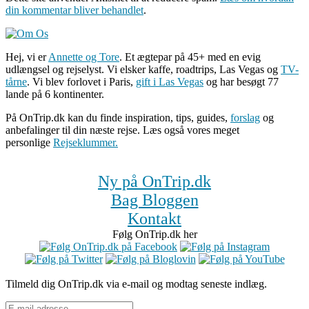
din kommentar bliver behandlet
.
Hej, vi er
Annette og Tore
. Et ægtepar på 45+ med en evig
udlængsel og rejselyst. Vi elsker kaffe, roadtrips, Las Vegas og
TV-
tårne
. Vi blev forlovet i Paris,
gift i Las Vegas
og har besøgt 77
lande på 6 kontinenter.
På OnTrip.dk kan du finde inspiration, tips, guides,
forslag
og
anbefalinger til din næste rejse. Læs også vores meget
personlige
Rejseklummer.
Ny på OnTrip.dk
Bag Bloggen
Kontakt
Følg OnTrip.dk her
Tilmeld dig OnTrip.dk via e-mail og modtag seneste indlæg.
E-