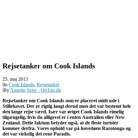
Rejsetanker om Cook Islands
25. maj 2013
|
In
Cook Islands
,
Rejsetanker
|
By
Annette Seier - OnTrip.dk
Rejsetanker om Cook Islands som er placeret midt ude i
Stillehavet. Der er rigtig langt derud men det var bestemt hele
den lange rejse værd. Især var øriget Cook Islands rimelig
tilgængelig, hvis du alligevel er i enten Australien eller New
Zealand. Dette faktum betyder også, at de fleste turister
kommer derfra. Vores ophold var på hovedøen Rarotonga og
det var virkelig det rene Paradis.