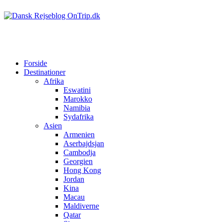
Forside
Destinationer
Afrika
Eswatini
Marokko
Namibia
Sydafrika
Asien
Armenien
Aserbajdsjan
Cambodja
Georgien
Hong Kong
Jordan
Kina
Macau
Maldiverne
Qatar