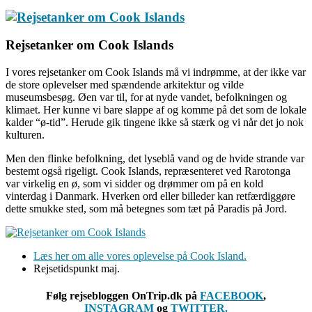
Rejsetanker om Cook Islands
I vores rejsetanker om Cook Islands må vi indrømme, at der ikke var
de store oplevelser med spændende arkitektur og vilde
museumsbesøg. Øen var til, for at nyde vandet, befolkningen og
klimaet. Her kunne vi bare slappe af og komme på det som de lokale
kalder “ø-tid”. Herude gik tingene ikke så stærk og vi når det jo nok
kulturen.
Men den flinke befolkning, det lyseblå vand og de hvide strande var
bestemt også rigeligt. Cook Islands, repræsenteret ved Rarotonga
var virkelig en ø, som vi sidder og drømmer om på en kold
vinterdag i Danmark. Hverken ord eller billeder kan retfærdiggøre
dette smukke sted, som må betegnes som tæt på Paradis på Jord.
Læs her om alle vores oplevelse på Cook Island.
Rejsetidspunkt maj.
Følg rejsebloggen OnTrip.dk på
FACEBOOK
,
INSTAGRAM
og
TWITTER.