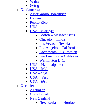
Wales
Østrig
Nordamerika
Amerikanske Jomfruøer
Hawaii
Puerto Rico
USA
USA – Storbyer
Boston – Massachusetts
Chicago – Illinois
Las Vegas – Nevada
Los Angeles – Californien
Sacramento – Californien
San Francisco – Californien
Washington D.C.
USA – Nationalparker
USA – Midt
USA – Syd
USA – Vest
USA – Øst
Oceanien
Australien
Cook Islands
New Zealand
New Zealand – Nordøen