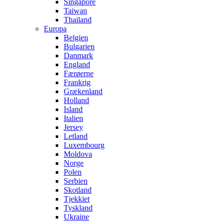
Singapore
Taiwan
Thailand
Europa
Belgien
Bulgarien
Danmark
England
Færøerne
Frankrig
Grækenland
Holland
Island
Italien
Jersey
Letland
Luxembourg
Moldova
Norge
Polen
Serbien
Skotland
Tjekkiet
Tyskland
Ukraine