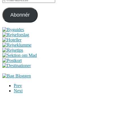
mail-
adresse
Abonnér
Prev
Next
Du er altid velkommen til at kontakte os:
– SoMe:
Facebook
,
Twitter
,
Instagram
– Mail: ontrip (a) outlook.com
Følg os på vores kommende rejser