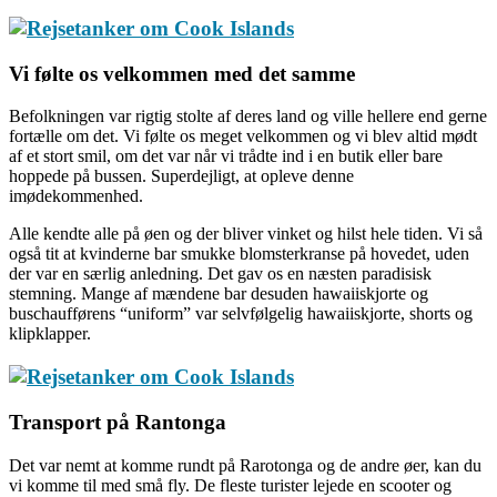
Vi følte os velkommen med det samme
Befolkningen var rigtig stolte af deres land og ville hellere end gerne
fortælle om det. Vi følte os meget velkommen og vi blev altid mødt
af et stort smil, om det var når vi trådte ind i en butik eller bare
hoppede på bussen. Superdejligt, at opleve denne
imødekommenhed.
Alle kendte alle på øen og der bliver vinket og hilst hele tiden. Vi så
også tit at kvinderne bar smukke blomsterkranse på hovedet, uden
der var en særlig anledning. Det gav os en næsten paradisisk
stemning. Mange af mændene bar desuden hawaiiskjorte og
buschaufførens “uniform” var selvfølgelig hawaiiskjorte, shorts og
klipklapper.
Transport på Rantonga
Det var nemt at komme rundt på Rarotonga og de andre øer, kan du
vi komme til med små fly. De fleste turister lejede en scooter og