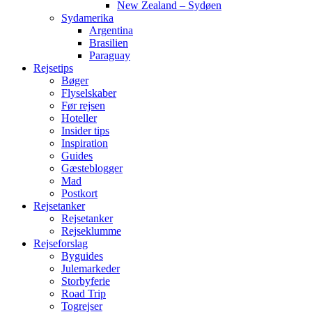
New Zealand – Sydøen
Sydamerika
Argentina
Brasilien
Paraguay
Rejsetips
Bøger
Flyselskaber
Før rejsen
Hoteller
Insider tips
Inspiration
Guides
Gæsteblogger
Mad
Postkort
Rejsetanker
Rejsetanker
Rejseklumme
Rejseforslag
Byguides
Julemarkeder
Storbyferie
Road Trip
Togrejser