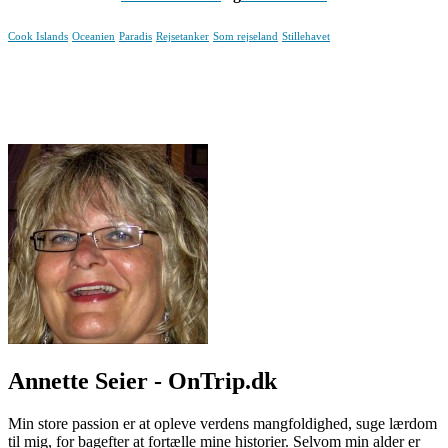
Cook Islands
Oceanien
Paradis
Rejsetanker
Som rejseland
Stillehavet
Annette Seier - OnTrip.dk
Min store passion er at opleve verdens mangfoldighed, suge lærdom
til mig, for bagefter at fortælle mine historier. Selvom min alder er