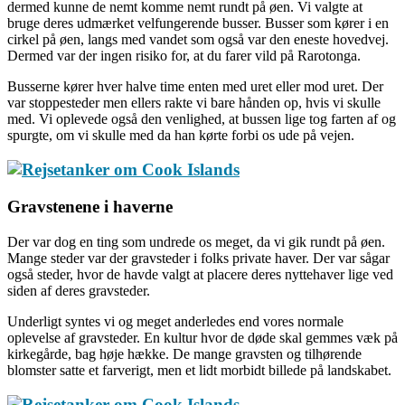
dermed kunne de nemt komme nemt rundt på øen. Vi valgte at
bruge deres udmærket velfungerende busser. Busser som kører i en
cirkel på øen, langs med vandet som også var den eneste hovedvej.
Dermed var der ingen risiko for, at du farer vild på Rarotonga.
Busserne kører hver halve time enten med uret eller mod uret. Der
var stoppesteder men ellers rakte vi bare hånden op, hvis vi skulle
med. Vi oplevede også den venlighed, at bussen lige tog farten af og
spurgte, om vi skulle med da han kørte forbi os ude på vejen.
Gravstenene i haverne
Der var dog en ting som undrede os meget, da vi gik rundt på øen.
Mange steder var der gravsteder i folks private haver. Der var sågar
også steder, hvor de havde valgt at placere deres nyttehaver lige ved
siden af deres gravsteder.
Underligt syntes vi og meget anderledes end vores normale
oplevelse af gravsteder. En kultur hvor de døde skal gemmes væk på
kirkegårde, bag høje hække. De mange gravsten og tilhørende
blomster satte et farverigt, men et lidt morbidt billede på landskabet.