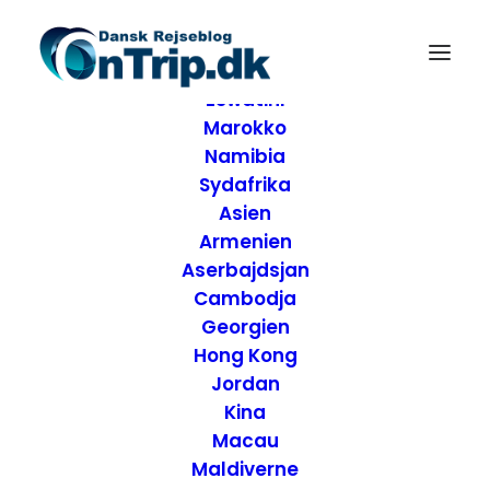
Forside
Destinationer
Afrika
Eswatini
Marokko
Namibia
Sydafrika
Asien
Armenien
Aserbajdsjan
Cambodja
Georgien
Hong Kong
Jordan
Annettes
Kina
Macau
Rejseklumme:
Maldiverne