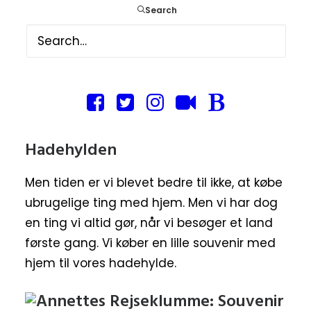
Search
masser af
Outlet shoppingscentrer
og
priserne på tøj og sko er behagelig billige,
sammenlignet med Danmark.
Hadehylden
Men tiden er vi blevet bedre til ikke, at købe
ubrugelige ting med hjem. Men vi har dog
en ting vi altid gør, når vi besøger et land
første gang. Vi køber en lille souvenir med
hjem til vores hadehylde.