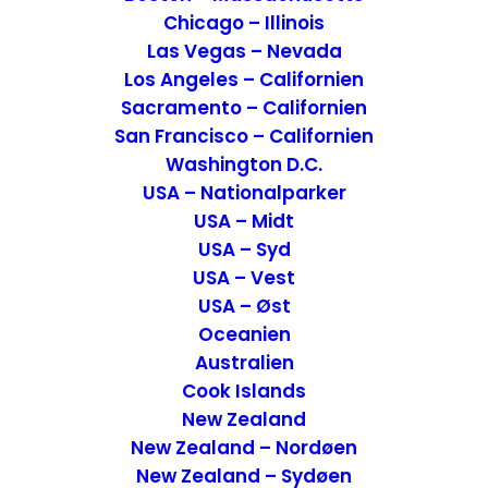
smuk, anvendelig og at jeg ikke kunne leve
Chicago – Illinois
uden den? Er det ikke bare en rædsel
Las Vegas – Nevada
Los Angeles – Californien
Sacramento – Californien
San Francisco – Californien
Washington D.C.
Indkøb
USA – Nationalparker
USA – Midt
Vi har i de tidlige år af vores rejser, købt en
USA – Syd
del souvenirs med hjem. Ting som vi lige
USA – Vest
præcis på denne rejse, syntes var helt
USA – Øst
fantastiske. Som regel er vi kommet hjem
Oceanien
med et eller andet ubrugeligt, som senere
Australien
Cook Islands
er blevet smidt ud. Tingen gav bare ingen
New Zealand
mening længere og var grim. Det magiske
New Zealand – Nordøen
var bare forsvundet, efter den var endt
New Zealand – Sydøen
hjemme i Danmark.