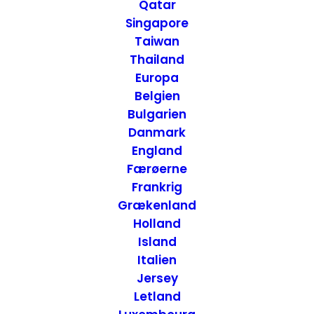
Souvenir tradition og
Qatar
Singapore
hadehylden
Taiwan
Thailand
Europa
1. NOVEMBER 2015
|
IN
REJSEKLUMME
|
BY
ANNETTE SEIER -
ONTRIP.DK
Belgien
Bulgarien
Danmark
England
Færøerne
Frankrig
Grækenland
Holland
Island
Italien
Jersey
Letland