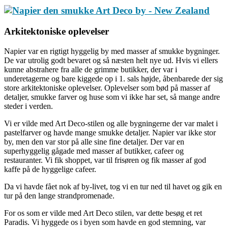
Arkitektoniske oplevelser
Napier var en rigtigt hyggelig by med masser af smukke bygninger.
De var utrolig godt bevaret og så næsten helt nye ud. Hvis vi ellers
kunne abstrahere fra alle de grimme butikker, der var i
underetagerne og bare kiggede op i 1. sals højde, åbenbarede der sig
store arkitektoniske oplevelser. Oplevelser som bød på masser af
detaljer, smukke farver og huse som vi ikke har set, så mange andre
steder i verden.
Vi er vilde med Art Deco-stilen og alle bygningerne der var malet i
pastelfarver og havde mange smukke detaljer. Napier var ikke stor
by, men den var stor på alle sine fine detaljer. Der var en
superhyggelig gågade med masser af butikker, cafeer og
restauranter. Vi fik shoppet, var til frisøren og fik masser af god
kaffe på de hyggelige cafeer.
Da vi havde fået nok af by-livet, tog vi en tur ned til havet og gik en
tur på den lange strandpromenade.
For os som er vilde med Art Deco stilen, var dette besøg et ret
Paradis. Vi hyggede os i byen som havde en god stemning, var