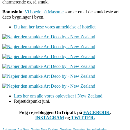
charmerende og så smuk.
Bonusinfo
:
Vi boede på Masonic
som er en af de smukkeste art
deco bygninger i byen.
Du kan her læse vores anmeldelse af hotellet.
Læs her om alle vores oplevelser i New Zealand.
Rejsetidspunkt juni.
Følg rejsebloggen OnTrip.dk på
FACEBOOK
,
INSTAGRAM
og
TWITTER.
Arkitektur
Art Deco
Napier
New Zealand
Nordøen
Oceanien
Seværdigheder