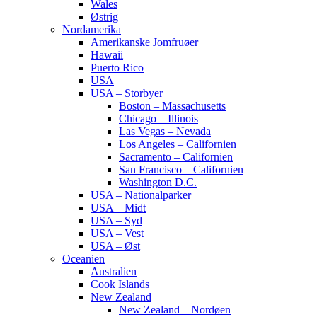
Wales
Østrig
Nordamerika
Amerikanske Jomfruøer
Hawaii
Puerto Rico
USA
USA – Storbyer
Boston – Massachusetts
Chicago – Illinois
Las Vegas – Nevada
Los Angeles – Californien
Sacramento – Californien
San Francisco – Californien
Washington D.C.
USA – Nationalparker
USA – Midt
USA – Syd
USA – Vest
USA – Øst
Oceanien
Australien
Cook Islands
New Zealand
New Zealand – Nordøen