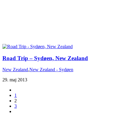
Road Trip – Sydøen, New Zealand
New Zealand
,
New Zealand - Sydøen
29. maj 2013
1
2
3
Du er altid velkommen til at kontakte os:
– SoMe:
Facebook
,
Twitter
,
Instagram
– Mail: ontrip (a) outlook.com