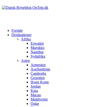
Forside
Destinationer
Afrika
Eswatini
Marokko
Namibia
Sydafrika
Asien
Armenien
Aserbajdsjan
Cambodja
Georgien
Hong Kong
Jordan
Kina
Macau
Maldiverne
Qatar