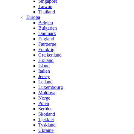
Singapore
Taiwan
Thailand
Europa
Belgien
Bulgarien
Danmark
England
Færøerne
Frankrig
Grækenland
Holland
Island
Italien
Jersey
Letland
Luxembourg
Moldova
Norge
Polen
Serbien
Skotland
Tjekkiet
Tyskland
Ukraine