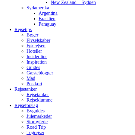
New Zealand – Sydøen
Sydamerika
Argentina
Brasilien
Paraguay
Rejsetips
Bøger
Flyselskaber
Før rejsen
Hoteller
Insider tips
Inspiration
Guides
Gæsteblogger
Mad
Postkort
Rejsetanker
Rejsetanker
Rejseklumme
Rejseforslag
Byguides
Julemarkeder
Storbyferie
Road Trip
Togrejser